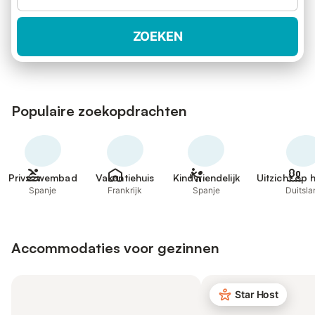
ZOEKEN
Populaire zoekopdrachten
Privézwembad
Vakantiehuis
Kindvriendelijk
Uitzicht op 
Spanje
Frankrijk
Spanje
Duitsla
Accommodaties voor gezinnen
Star Host