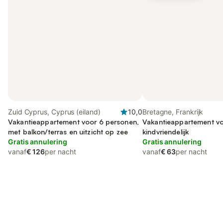
Zuid Cyprus, Cyprus (eiland)
10,0
Bretagne, Frankrijk
Vakantieappartement voor 6 personen,
Vakantieappartement vo
met balkon/terras en uitzicht op zee
kindvriendelijk
Gratis annulering
Gratis annulering
vanaf
€ 126
per nacht
vanaf
€ 63
per nacht
Bespaar tot 10% op veel verblijven
Registreren
met een account.