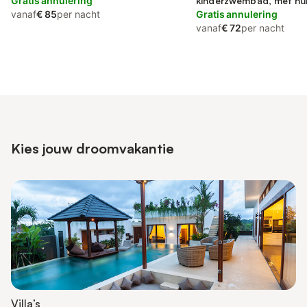
Gratis annulering
kinderzwembad, met hui
vanaf
€ 85
per nacht
Gratis annulering
vanaf
€ 72
per nacht
Kies jouw droomvakantie
Villa’s