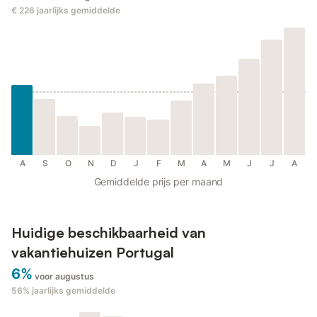
€ 226
jaarlijks gemiddelde
A
S
O
N
D
J
F
M
A
M
J
J
A
Gemiddelde prijs per maand
Huidige beschikbaarheid van
vakantiehuizen Portugal
6%
voor augustus
56%
jaarlijks gemiddelde