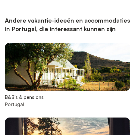
kabelzenders, een volledig uitgeruste keuken en airconditioning
om u zelfs op de warmste dagen koel te houden. Ontspan op
het privébalkon en bewonder de rust van het zwembad en de
tuin terwijl je...
Andere vakantie-ideeën en accommodaties
in Portugal, die interessant kunnen zijn
B&B’s & pensions
Portugal