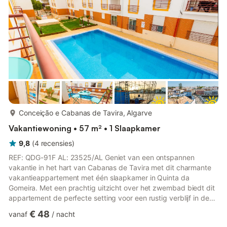
uitnodigende sfeer biedt. De elegante en eigentijdse inrichting
creëert e...
meer...
Conceição e Cabanas de Tavira, Algarve
Vakantiewoning • 57 m² • 1 Slaapkamer
9,8
(
4
recensies
)
REF: QDG-91F AL: 23525/AL Geniet van een ontspannen
vakantie in het hart van Cabanas de Tavira met dit charmante
vakantieappartement met één slaapkamer in Quinta da
Gomeira. Met een prachtig uitzicht over het zwembad biedt dit
appartement de perfecte setting voor een rustig verblijf in de
Algarve. Volledig uitgerust voor uw comfort, beschikt het
€ 48
vanaf
/
nacht
appartement over internettoegang, een brede selectie