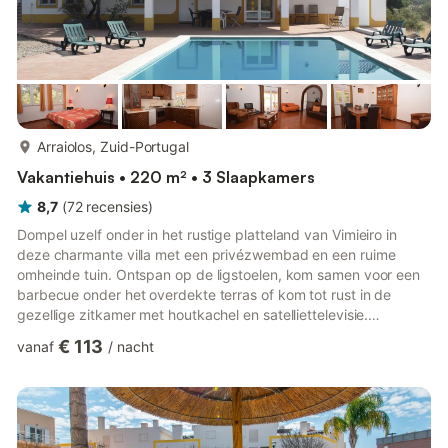
meer...
Arraiolos, Zuid-Portugal
Vakantiehuis • 220 m² • 3 Slaapkamers
8,7
(
72
recensies
)
Dompel uzelf onder in het rustige platteland van Vimieiro in
deze charmante villa met een privézwembad en een ruime
omheinde tuin. Ontspan op de ligstoelen, kom samen voor een
barbecue onder het overdekte terras of kom tot rust in de
gezellige zitkamer met houtkachel en satelliettelevisie.
Airconditioning zorgt voor comfort in het hele huis, terwijl een
€ 113
vanaf
/
nacht
kinderbed en kinderstoel het ideaal maken voor gezinnen. De
weelderige tuin nodigt uit tot ontspannen momenten met een
boek of een diner in de open lucht, omringd door de natuur. Op
slechts 3 km van het centrum van Vimieiro kunnen gasten lok...