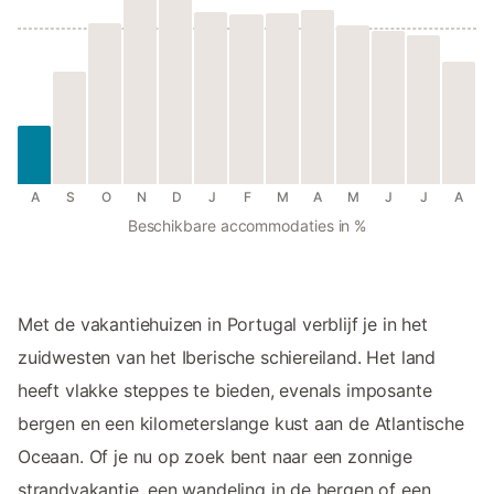
A
S
O
N
D
J
F
M
A
M
J
J
A
Beschikbare accommodaties in %
Met de vakantiehuizen in Portugal verblijf je in het
zuidwesten van het Iberische schiereiland. Het land
heeft vlakke steppes te bieden, evenals imposante
bergen en een kilometerslange kust aan de Atlantische
Oceaan. Of je nu op zoek bent naar een zonnige
strandvakantie, een wandeling in de bergen of een