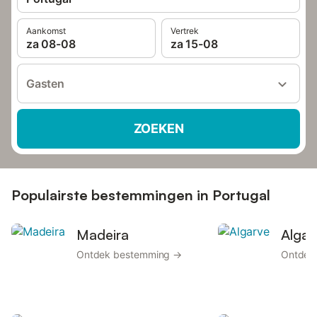
Aankomst
Vertrek
za 08-08
za 15-08
Gasten
ZOEKEN
Populairste bestemmingen in Portugal
Madeira
Algar
Ontdek bestemming →
Ontdek