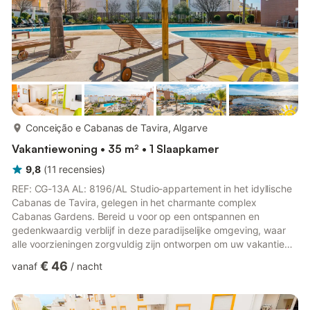
meer...
Conceição e Cabanas de Tavira, Algarve
Vakantiewoning • 35 m² • 1 Slaapkamer
9,8
(
11
recensies
)
REF: CG-13A AL: 8196/AL Studio-appartement in het idyllische
Cabanas de Tavira, gelegen in het charmante complex
Cabanas Gardens. Bereid u voor op een ontspannen en
gedenkwaardig verblijf in deze paradijselijke omgeving, waar
alle voorzieningen zorgvuldig zijn ontworpen om uw vakantie
onvergetelijk te maken. Het is de perfecte plek voor koppels,
€ 46
vanaf
/
nacht
vrienden of alleenreizenden die op zoek zijn naar rust en
comfort. Bij binnenkomst wordt u begroet met een gezellige en
goed verlichte ruimte, die vanaf het eerste moment een