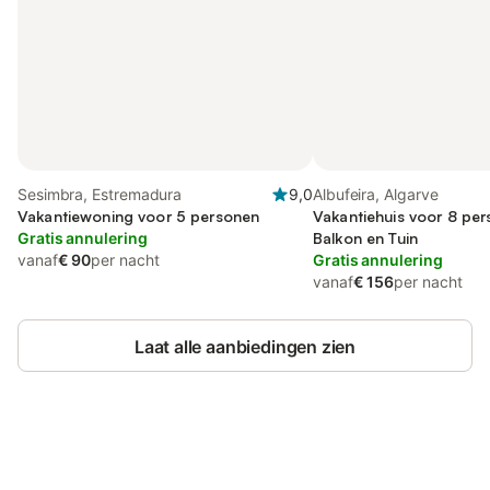
Sesimbra, Estremadura
9,0
Albufeira, Algarve
Vakantiewoning voor 5 personen
Vakantiehuis voor 8 pe
Gratis annulering
Balkon en Tuin
vanaf
€ 90
per nacht
Gratis annulering
vanaf
€ 156
per nacht
Laat alle aanbiedingen zien
Bespaar tot 10% op veel verblijven
Registreren
met een account.