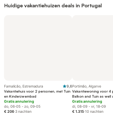
Huidige vakantiehuizen deals in Portugal
Famalicão, Estremadura
9,6
Portimão, Algarve
Vakantiehuis voor 2 personen, met Tuin
Vakantiewoning voor 4 
en Kinderzwembad
Balkon and Tuin as well 
Gratis annulering
Kinderzwembad
Gratis annulering
do, 06-05 - zo, 09-05
di, 08-09 - vr, 18-09
€ 206
·
3 nachten
€ 1.315
·
10 nachten