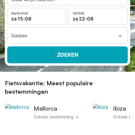
Aankomst
Vertrek
za 15-08
za 22-08
Gasten
ZOEKEN
Fietsvakantie: Meest populaire
bestemmingen
Mallorca
Ibiza
Ontdek bestemming →
Ontdek be