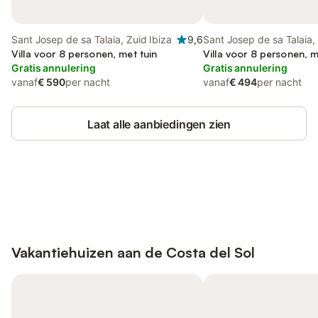
Sant Josep de sa Talaia, Zuid Ibiza
9,6
Sant Josep de sa Talaia, 
Villa voor 8 personen, met tuin
Villa voor 8 personen, m
Gratis annulering
Gratis annulering
vanaf
€ 590
per nacht
vanaf
€ 494
per nacht
Laat alle aanbiedingen zien
Bespaar tot 10% op veel verblijven
Registreren
met een account.
Vakantiehuizen aan de
Costa del Sol