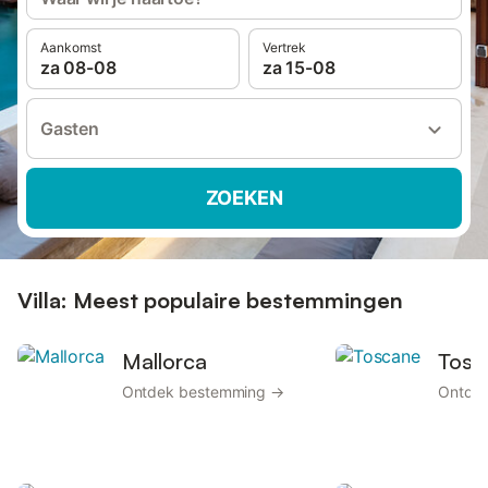
Aankomst
Vertrek
za 08-08
za 15-08
Gasten
ZOEKEN
Villa: Meest populaire bestemmingen
Mallorca
Tosc
Ontdek bestemming →
Ontde