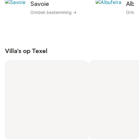
Savoie
Albu
Ontdek bestemming →
Ontde
Villa’s op
Texel