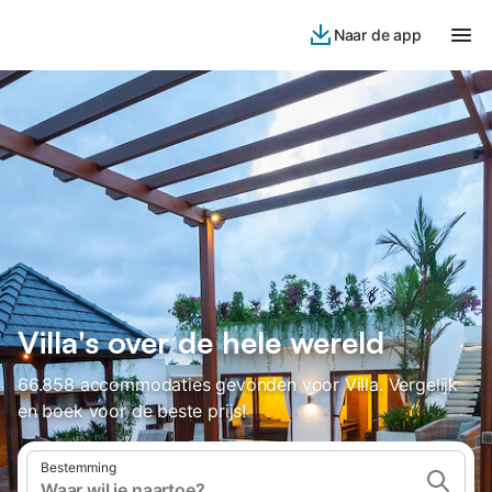
Naar de app
Villa's over de hele wereld
66.858 accommodaties gevonden voor Villa. Vergelijk
en boek voor de beste prijs!
Bestemming
Waar wil je naartoe?