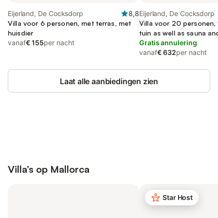
Eijerland, De Cocksdorp
8,8
Eijerland, De Cocksdorp
Villa voor 6 personen, met terras, met
Villa voor 20 personen, 
huisdier
tuin as well as sauna 
vanaf
€ 155
per nacht
kindvriendelijk
Gratis annulering
vanaf
€ 632
per nacht
Laat alle aanbiedingen zien
Bespaar tot 10% op veel verblijven
Registreren
met een account.
Villa’s op
Mallorca
Star Host