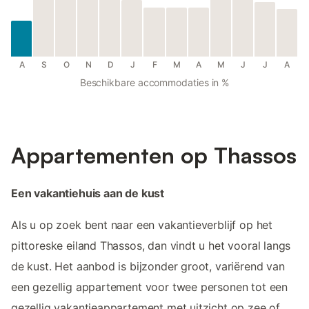
A
S
O
N
D
J
F
M
A
M
J
J
A
Beschikbare accommodaties in %
Appartementen op Thassos
Een vakantiehuis aan de kust
Als u op zoek bent naar een vakantieverblijf op het
pittoreske eiland Thassos, dan vindt u het vooral langs
de kust. Het aanbod is bijzonder groot, variërend van
een gezellig appartement voor twee personen tot een
gezellig vakantieappartement met uitzicht op zee of