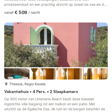
privézwembad en een prachtig uitzicht op zowel de zee als de
bergen, wat garant staat voor een onvergetelijke vakantie-
€ 509
vanaf
/
nacht
ervaring.Stap binnen in Villa Morris en ontdek vier ruime
slaapkamers en vier moderne badkamers, zorgvuldig
ontworpen om plaats te bieden aan maximaal 8 volwassenen,
met extra slaapgelegenheid voor kinderen op twee
comfortabele slaapbanken. De ...
meer...
Thassos, Regio Kavala
Vakantiehuis • 4 Pers. • 2 Slaapkamers
Op 900 meter van Limenaria Beach biedt deze klassiek
ingerichte villa toegang tot een balkon en een patio. Met
uitzicht op de Egeïsche Zee, de tuin en de bergen beschikt de