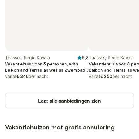
Thassos, Regio Kavala
9,8
Thassos, Regio Kavala
Vakantiehuis voor 3 personen, with
Vakantiehuis voor 8 per
Balkon and Terras as well as Zwembad
Balkon and Terras as wel
and Uitzicht
vanaf
€ 346
per nacht
Uitzicht
vanaf
€ 250
per nacht
Laat alle aanbiedingen zien
Vakantiehuizen met gratis annulering