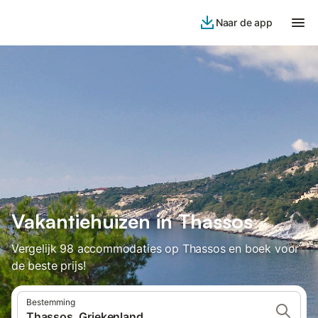
Naar de app
Vakantiehuizen in Thassos
Vergelijk 98 accommodaties op Thassos en boek voor
de beste prijs!
Bestemming
Thassos, Griekenland