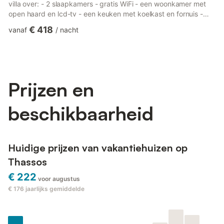
villa over: - 2 slaapkamers - gratis WiFi - een woonkamer met
open haard en lcd-tv - een keuken met koelkast en fornuis -
een badkamer en een gastentoilet.Woonruimte: 90 vierkante
€ 418
vanaf
/
nacht
meterHoud er rekening mee dat de 2e slaapkamer zich op de
zolder bevindt en bereikbaar is via een ladder.Let op: zeep en
toiletpapier zijn alleen bij aankomst aanwezig.
Prijzen en
beschikbaarheid
Huidige prijzen van vakantiehuizen op
Thassos
€ 222
voor augustus
€ 176
jaarlijks gemiddelde