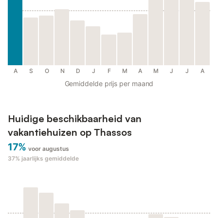
A
S
O
N
D
J
F
M
A
M
J
J
A
Gemiddelde prijs per maand
Huidige beschikbaarheid van
vakantiehuizen op Thassos
17%
voor augustus
37%
jaarlijks gemiddelde