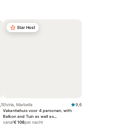
Star Host
,1
Elviria, Marbella
9,6
Vakantiehuis voor 4 personen, with
Balkon and Tuin as well as
Kinderzwembad
vanaf
€ 108
per nacht