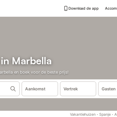
Download de app
Accom
in Marbella
rbella en boek voor de beste prijs!
Aankomst
Vertrek
Gasten
·
·
Vakantiehuizen
Spanje
A