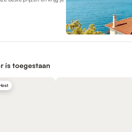
r is toegestaan
 Host