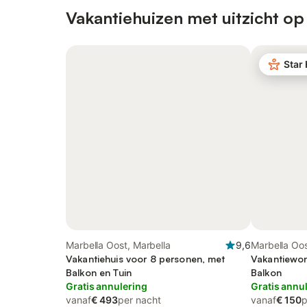
Vakantiehuizen met uitzicht op
Star
Marbella Oost, Marbella
9,6
Marbella Oos
Vakantiehuis voor 8 personen, met
Vakantiewon
Balkon en Tuin
Balkon
Gratis annulering
Gratis annu
vanaf
€ 493
per nacht
vanaf
€ 150
p