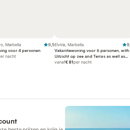
ro, Marbella
9,5
Elviria, Marbella
9
ing voor 4 personen
Vakantiewoning voor 6 personen, with
er nacht
Uitzicht op zee and Terras as well as
Zwembad
vanaf
€ 81
per nacht
count
ze beste prijzen en krijg je