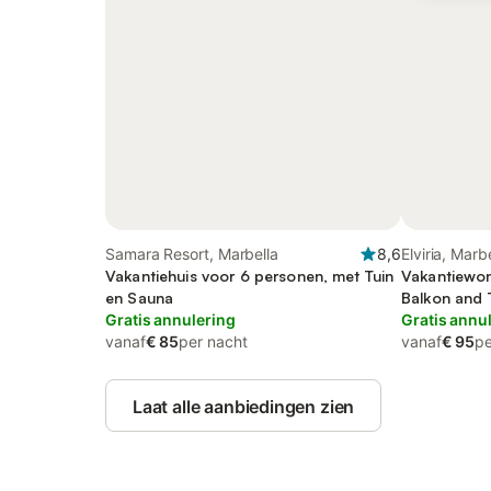
Samara Resort, Marbella
8,6
Elviria, Marb
Vakantiehuis voor 6 personen, met Tuin
Vakantiewon
en Sauna
Balkon and T
Gratis annulering
Kinderzwe
Gratis annu
vanaf
€ 85
per nacht
vanaf
€ 95
pe
Laat alle aanbiedingen zien