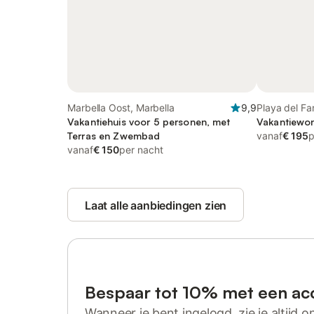
Marbella Oost, Marbella
9,9
Playa del Fa
Vakantiehuis voor 5 personen, met
Vakantiewon
Terras en Zwembad
vanaf
€ 195
p
vanaf
€ 150
per nacht
Laat alle aanbiedingen zien
Bespaar tot 10% met een ac
Wanneer je bent ingelogd, zie je altijd on