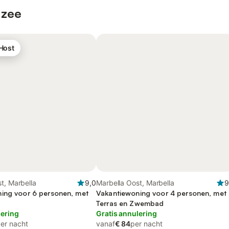
 zee
 Host
t, Marbella
9,0
Marbella Oost, Marbella
9
ing voor 6 personen, met
Vakantiewoning voor 4 personen, met
Terras en Zwembad
lering
Gratis annulering
er nacht
vanaf
€ 84
per nacht