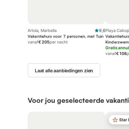
Artola, Marbella
9,6
Playa Cabop
Vakantiehuis voor 7 personen, met Tuin
Vakantiehui
vanaf
€ 205
per nacht
Kinderzwe
Gratis annu
vanaf
€ 108
p
Laat alle aanbiedingen zien
Voor jou geselecteerde vakanti
Star