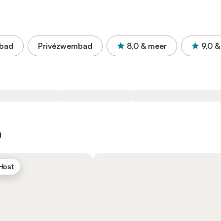
bad
Privézwembad
8,0
& meer
9,0
&
n
 Host