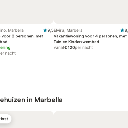
ino, Marbella
9,5
Elviria, Marbella
8
s voor 2 personen, met
Vakantiewoning voor 4 personen, met
mbad
Tuin en Kinderzwembad
lering
vanaf
€ 120
per nacht
er nacht
ehuizen in Marbella
 Host