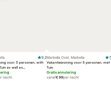
ella
9,2
Marbella Oost, Marbella
7
ing voor 3 personen, with
Vakantiewoning voor 5 personen, met
uin as well as
Tuin
mbad
lering
Gratis annulering
r nacht
vanaf
€ 99
per nacht