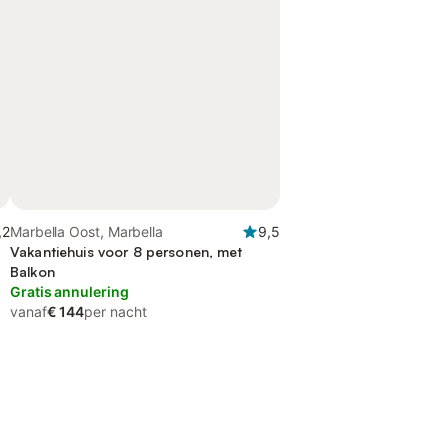
,2
Marbella Oost, Marbella
9,5
Vakantiehuis voor 8 personen, met
Balkon
Gratis annulering
vanaf
€ 144
per nacht