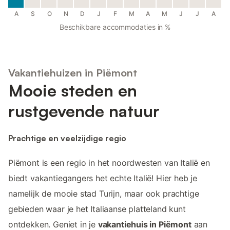
A
S
O
N
D
J
F
M
A
M
J
J
A
Beschikbare accommodaties in %
Vakantiehuizen in Piëmont
Mooie steden en
rustgevende natuur
Prachtige en veelzijdige regio
Piëmont is een regio in het noordwesten van Italië en
biedt vakantiegangers het echte Italië! Hier heb je
namelijk de mooie stad Turijn, maar ook prachtige
gebieden waar je het Italiaanse platteland kunt
ontdekken. Geniet in je
vakantiehuis in Piëmont
aan