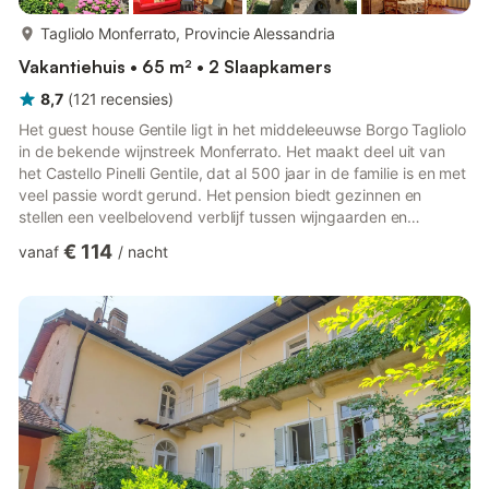
meer...
Tagliolo Monferrato, Provincie Alessandria
Vakantiehuis • 65 m² • 2 Slaapkamers
8,7
(
121
recensies
)
Het guest house Gentile ligt in het middeleeuwse Borgo Tagliolo
in de bekende wijnstreek Monferrato. Het maakt deel uit van
het Castello Pinelli Gentile, dat al 500 jaar in de familie is en met
veel passie wordt gerund. Het pension biedt gezinnen en
stellen een veelbelovend verblijf tussen wijngaarden en
middeleeuwse sfeer. Grotere vriendengroepen kunnen ook alle
€ 114
vanaf
/
nacht
vier de pensions samen huren. Het wijngebied staat vooral
bekend om de Dolcetto-druiven. De adellijke familie produceert
al sinds de 14e eeuw wijn en biedt haar gasten ook
wijnproeverijen aan met een rondleiding door het kasteel. F...