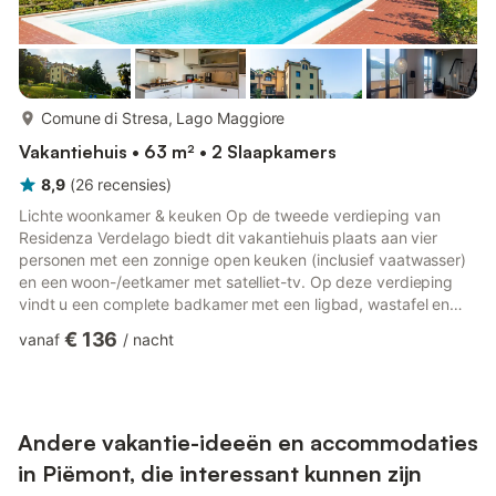
meer...
Comune di Stresa, Lago Maggiore
Vakantiehuis • 63 m² • 2 Slaapkamers
8,9
(
26
recensies
)
Lichte woonkamer & keuken Op de tweede verdieping van
Residenza Verdelago biedt dit vakantiehuis plaats aan vier
personen met een zonnige open keuken (inclusief vaatwasser)
en een woon-/eetkamer met satelliet-tv. Op deze verdieping
vindt u een complete badkamer met een ligbad, wastafel en
toilet, die uitkomt op twee balkons met uitzicht op de
€ 136
vanaf
/
nacht
gemeenschappelijke tuin en het zwembad. Gezellige
zolderslaapkamers Ga naar de twee rustige slaapkamers op
zolder, één met een queensize bed (160×190 cm) en één met
een tweepersoonsbed (120×190 cm), plus een tweede
badkamer met een douche en wastaf...
Andere vakantie-ideeën en accommodaties
in Piëmont, die interessant kunnen zijn