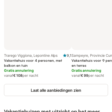
Trarego Viggiona, Lepontine Alps
9,1
Sampeyre, Provincie Cu
Vakantiehuis voor 4 personen, met
Vakantiehuis voor 9 per
balkon en tuin
en terras
Gratis annulering
Gratis annulering
vanaf
€ 108
per nacht
vanaf
€ 99
per nacht
Laat alle aanbiedingen zien
Vakantiehuizen met uitzicht op het meer