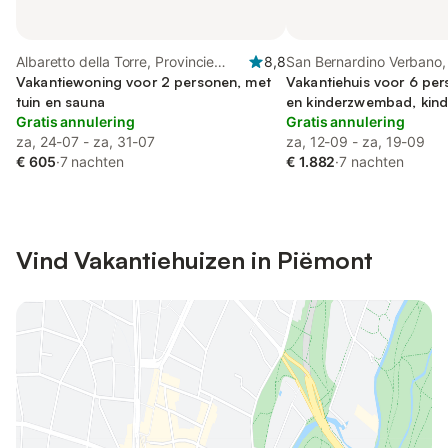
Albaretto della Torre, Provincie
8,8
San Bernardino Verbano,
Cuneo
Vakantiewoning voor 2 personen, met
Alps
Vakantiehuis voor 6 per
tuin en sauna
en kinderzwembad, kindv
Gratis annulering
Gratis annulering
za, 24-07 - za, 31-07
za, 12-09 - za, 19-09
€ 605
·
7 nachten
€ 1.882
·
7 nachten
Vind Vakantiehuizen in Piëmont