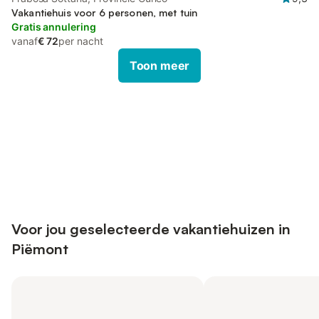
Vakantiehuis voor 6 personen, met tuin
Gratis annulering
vanaf
€ 72
per nacht
Toon meer
Bespaar tot 10% op veel verblijven
Registreren
met een account.
Voor jou geselecteerde vakantiehuizen in
Piëmont