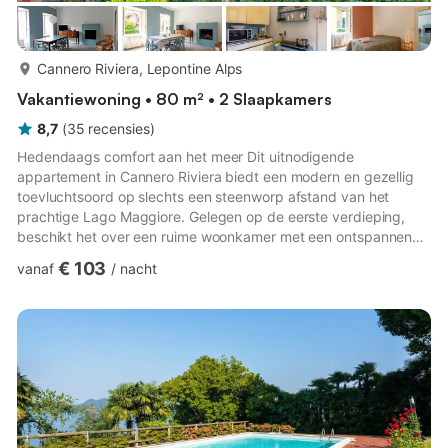
meer...
Cannero Riviera, Lepontine Alps
Vakantiewoning • 80 m² • 2 Slaapkamers
8,7
(
35
recensies
)
Hedendaags comfort aan het meer Dit uitnodigende
appartement in Cannero Riviera biedt een modern en gezellig
toevluchtsoord op slechts een steenworp afstand van het
prachtige Lago Maggiore. Gelegen op de eerste verdieping,
beschikt het over een ruime woonkamer met een ontspannend
balkon waar u kunt ontspannen na een dag verkennen.
€ 103
vanaf
/
nacht
Centrale verwarming zorgt het hele jaar door voor warmte en
comfort, terwijl de open keuken met essentiële apparatuur het
bereiden van maaltijden eenvoudig maakt. De indeling van het
huis is ontworpen voor gezinnen of groepen die samen willen
genieten van quality ...