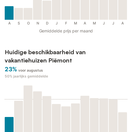
A
S
O
N
D
J
F
M
A
M
J
J
A
Gemiddelde prijs per maand
Huidige beschikbaarheid van
vakantiehuizen Piëmont
23%
voor augustus
50%
jaarlijks gemiddelde