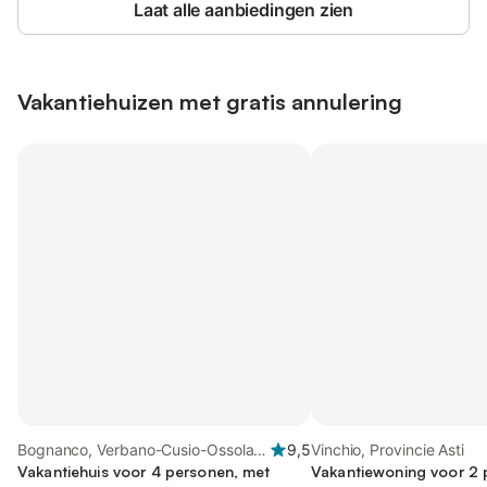
Laat alle aanbiedingen zien
Vakantiehuizen met gratis annulering
Bognanco, Verbano-Cusio-Ossola
9,5
Vinchio, Provincie Asti
en omgeving
Vakantiehuis voor 4 personen, met
Vakantiewoning voor 2 