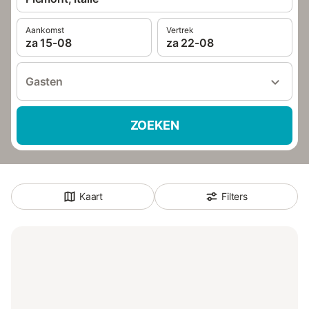
Aankomst
Vertrek
za 15-08
za 22-08
Gasten
ZOEKEN
Kaart
Filters