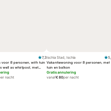
7,3
Ischia Stad, Ischia
5
 voor 8 personen, with tuin
Vakantiewoning voor 8 personen, met
 well as whirlpool, met
tuin en balkon
lering
Gratis annulering
per nacht
vanaf
€ 80
per nacht