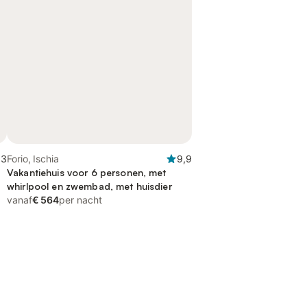
,3
Forio, Ischia
9,9
Vakantiehuis voor 6 personen, met
whirlpool en zwembad, met huisdier
vanaf
€ 564
per nacht