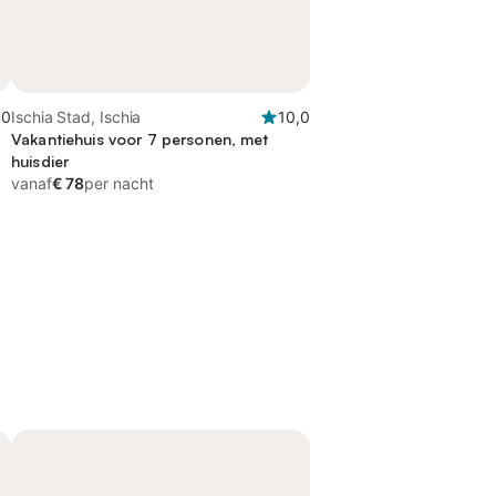
,0
Ischia Stad, Ischia
10,0
Vakantiehuis voor 7 personen, met
huisdier
vanaf
€ 78
per nacht