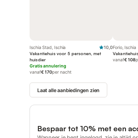
Ischia Stad, Ischia
10,0
Forio, Ischia
Vakantiehuis voor 5 personen, met
Vakantiehui
huisdier
vanaf
€ 108
p
Gratis annulering
vanaf
€ 170
per nacht
Laat alle aanbiedingen zien
Bespaar tot 10% met een ac
Wanneer je bent ingelogd, zie je altijd on