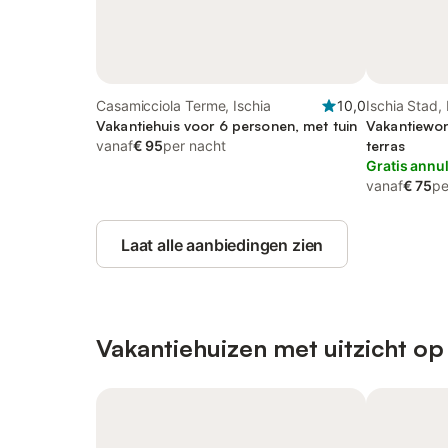
Casamicciola Terme, Ischia
10,0
Ischia Stad, 
Vakantiehuis voor 6 personen, met tuin
Vakantiewon
vanaf
€ 95
per nacht
terras
Gratis annu
vanaf
€ 75
pe
Laat alle aanbiedingen zien
Vakantiehuizen met uitzicht op