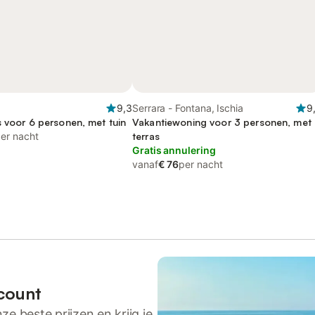
9,3
Serrara - Fontana, Ischia
9
s voor 6 personen, met tuin
Vakantiewoning voor 3 personen, met
er nacht
terras
Gratis annulering
vanaf
€ 76
per nacht
count
ze beste prijzen en krijg je