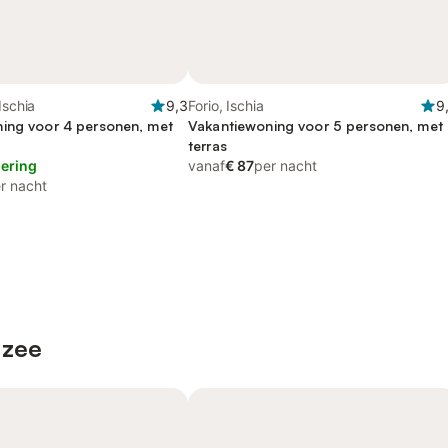
Ischia
9,3
Forio, Ischia
9
ing voor 4 personen, met
Vakantiewoning voor 5 personen, met
terras
lering
vanaf
€ 87
per nacht
r nacht
 zee