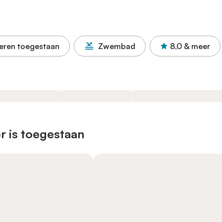
eren toegestaan
Zwembad
8,0
& meer
r is toegestaan