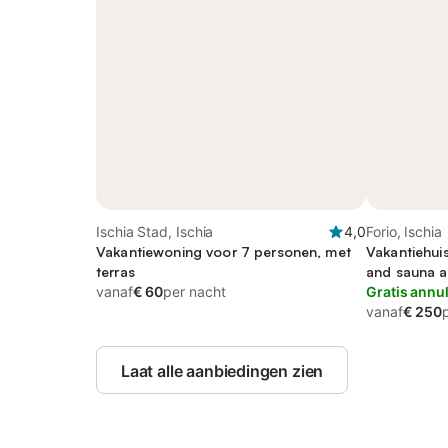
Ischia Stad, Ischia
4,0
Forio, Ischia
Vakantiewoning voor 7 personen, met
Vakantiehuis
terras
and sauna as
vanaf
€ 60
per nacht
huisdier
Gratis annu
vanaf
€ 250
Laat alle aanbiedingen zien