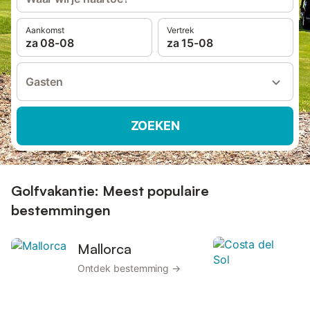
Aankomst
Vertrek
za 08-08
za 15-08
Gasten
ZOEKEN
Golfvakantie: Meest populaire
bestemmingen
Mallorca
C
Ontdek bestemming →
O
b