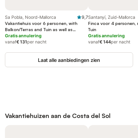
Sa Pobla, Noord-Mallorca
9,7
Santanyí, Zuid-Mallorca
Vakantiehuis voor 6 personen, with
Finca voor 4 personen, 
Balkon/Terras and Tuin as well as
Tuin
Zwembad
Gratis annulering
Gratis annulering
vanaf
€ 131
per nacht
vanaf
€ 144
per nacht
Laat alle aanbiedingen zien
Bespaar tot 10% op veel verblijven
Registreren
met een account.
Vakantiehuizen aan de
Costa del Sol