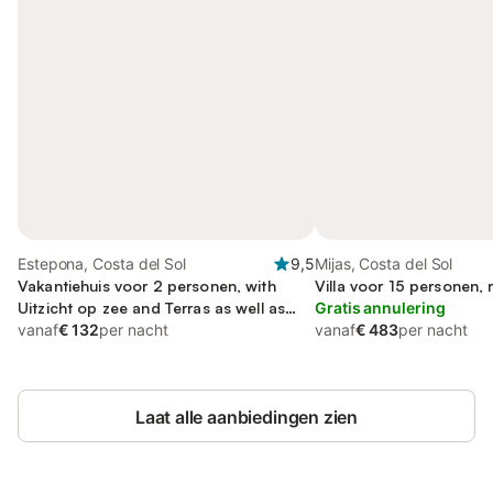
Estepona, Costa del Sol
9,5
Mijas, Costa del Sol
Vakantiehuis voor 2 personen, with
Villa voor 15 personen, 
Uitzicht op zee and Terras as well as
Gratis annulering
Zwembad
vanaf
€ 132
per nacht
vanaf
€ 483
per nacht
Laat alle aanbiedingen zien