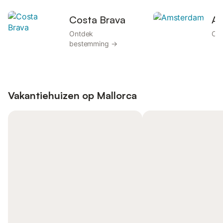
Costa Brava
A
Ontdek
On
bestemming →
Vakantiehuizen op
Mallorca