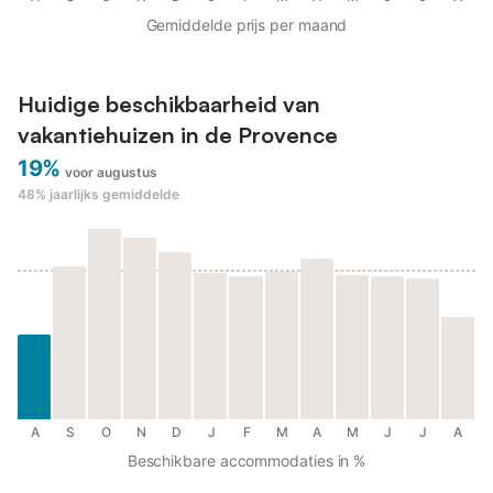
Gemiddelde prijs per maand
Huidige beschikbaarheid van
vakantiehuizen in de Provence
19%
voor augustus
48%
jaarlijks gemiddelde
A
S
O
N
D
J
F
M
A
M
J
J
A
Beschikbare accommodaties in %