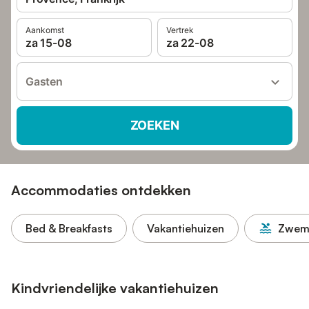
Aankomst
Vertrek
za 15-08
za 22-08
Gasten
ZOEKEN
Accommodaties ontdekken
Bed & Breakfasts
Vakantiehuizen
Zwem
Kindvriendelijke vakantiehuizen