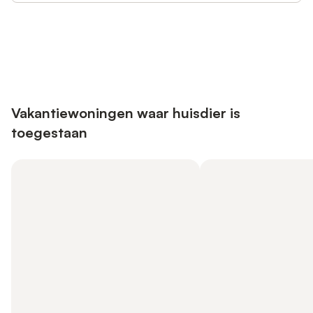
Bespaar tot 10% op veel verblijven
Registreren
met een account.
Vakantiewoningen waar huisdier is
toegestaan