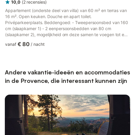
10,0
(
2
recensies
)
Appartement (onderste deel van villa) van 60 m² en terras van
16 m². Open keuken. Douche en apart toilet.
Privéparkeerplaats. Beddengoed: - Tweepersoonsbed van 160
cm (slaapkamer 1) - 2 eenpersoonsbedden van 80 cm
(slaapkamer 2), mogelijkheid om deze samen te voegen tot een
tweepersoonsbed. - 140 cm slaapbank in de woonkamer,
€ 80
vanaf
/
nacht
Uitrusting: - Tv, Wifi, airconditioning (slaapkamers en
woonkamer), wasmachine, - Vaatwasser, kookplaten,
afzuigkap, oven, elektrische barbecue, koelkast met vriesvak,
filterkoffiezetapparaat, - Tuinmeubilair, droogrek, Huisdieren
zijn niet toegestaan in deze accommoda...
Andere vakantie-ideeën en accommodaties
in de Provence, die interessant kunnen zijn