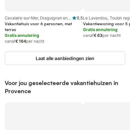
Cavalaire-sur-Mer, Draguignan en
9,5
Le Lavandou, Toulon reg
omgeving
Vakantiehuis voor 6 personen, met
Vakantiewoning voor 5
terras
Gratis annulering
Gratis annulering
vanaf
€ 63
per nacht
vanaf
€ 164
per nacht
Laat alle aanbiedingen zien
Voor jou geselecteerde vakantiehuizen in
Provence