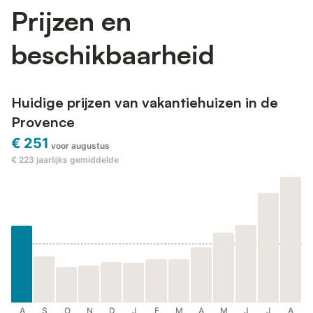
Prijzen en
beschikbaarheid
Huidige prijzen van vakantiehuizen in de
Provence
€ 251
voor augustus
€ 223
jaarlijks gemiddelde
A
S
O
N
D
J
F
M
A
M
J
J
A