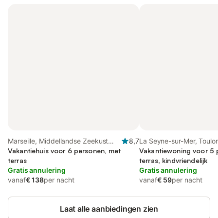
Marseille, Middellandse Zeekust
8,7
La Seyne-sur-Mer, Toulon
(Frankrijk)
Vakantiehuis voor 6 personen, met
Vakantiewoning voor 5 
terras
terras, kindvriendelijk
Gratis annulering
Gratis annulering
vanaf
€ 138
per nacht
vanaf
€ 59
per nacht
Laat alle aanbiedingen zien