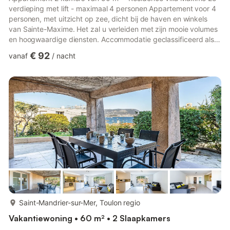
verdieping met lift - maximaal 4 personen Appartement voor 4
personen, met uitzicht op zee, dicht bij de haven en winkels
van Sainte-Maxime. Het zal u verleiden met zijn mooie volumes
en hoogwaardige diensten. Accommodatie geclassificeerd als
3* door het Bureau voor Toerisme* - Entree met apart toilet -
€ 92
vanaf
/
nacht
Airconditioning in de woonkamer met slaapbank (140 cm),
televisie en eethoek met toegang tot het terras - Zeer goed
uitgeruste open keuken: koelkast met vriesvak, vaatwasser, 2-
pits kookplaat, oven, magnetron, koffiezetapparaat, wate...
meer...
Saint-Mandrier-sur-Mer, Toulon regio
Vakantiewoning • 60 m² • 2 Slaapkamers