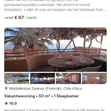
gemeenschappelijke zwembad. Het uitzicht is ronduit
fantastisch, u kijkt uit over de hoogten van het Nationaal Park
van de Luberon en tot ver in de verte. Je hebt het hier heel
€ 67
vanaf
/
nacht
rustig, op deze verborgen locatie diep in de Provence. Hier ligt
ook het mooie dorp Joucas met smalle straatjes en een
olijfmolen die ooit door ezels draaiende werd gehouden. Je
hebt hier ook een goede uitvalsbasis om Gordes en Murs te
verkennen met pr...
meer...
Middellandse Zeekust (Frankrijk), Côte d'Azur
Vakantiewoning • 50 m² • 1 Slaapkamer
10,0
Appartement 2 kamers van 50 m² - Residence Villa Maxime 2e