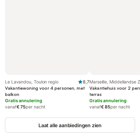
Le Lavandou, Toulon regio
8,7
Marseille, Middellandse 
Vakantiewoning voor 4 personen, met
(Frankrijk)
Vakantiehuis voor 2 pe
balkon
terras
Gratis annulering
Gratis annulering
vanaf
€ 75
per nacht
vanaf
€ 85
per nacht
Laat alle aanbiedingen zien