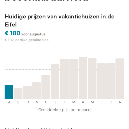
Huidige prijzen van vakantiehuizen in de
Eifel
€ 180
voor augustus
€ 197
jaarlijks gemiddelde
A
S
O
N
D
J
F
M
A
M
J
J
A
Gemiddelde prijs per maand