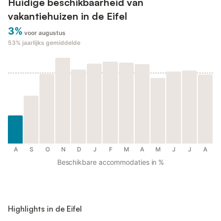
Huidige beschikbaarheid van
vakantiehuizen in de Eifel
3%
voor augustus
53%
jaarlijks gemiddelde
A
S
O
N
D
J
F
M
A
M
J
J
A
Beschikbare accommodaties in %
Highlights in de Eifel