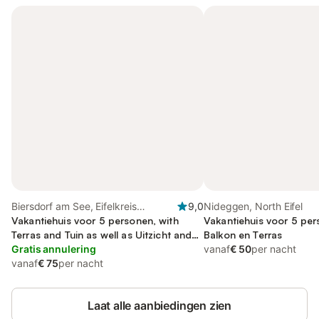
Biersdorf am See, Eifelkreis
9,0
Nideggen, North Eifel
Bitburg-Prüm
Vakantiehuis voor 5 personen, with
Vakantiehuis voor 5 pe
Terras and Tuin as well as Uitzicht and
Balkon en Terras
Uitzicht op het meer
Gratis annulering
vanaf
€ 50
per nacht
vanaf
€ 75
per nacht
Laat alle aanbiedingen zien