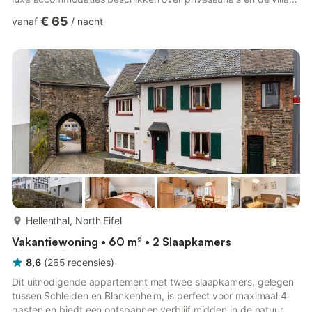
voor 6 personen heeft zelfs een bubbelbad en solarium voor
€ 65
vanaf
/
nacht
ultieme ontspanning. Elke slaapkamer in de luxe opties heeft
een eigen badkamer, wat comfort en privacy biedt. Een ruime
veranda met tuinmeubilair biedt een uitstekende plek om te
genieten van het adembenemende uitzicht op de vallei en het...
meer...
Hellenthal, North Eifel
Vakantiewoning • 60 m² • 2 Slaapkamers
8,6
(
265
recensies
)
Dit uitnodigende appartement met twee slaapkamers, gelegen
tussen Schleiden en Blankenheim, is perfect voor maximaal 4
gasten en biedt een ontspannen verblijf midden in de natuur.