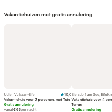
Vakantiehuizen met gratis annulering
Udler, Vulkaan-Eifel
10,0
Biersdorf am See, Eifelkr
Vakantiehuis voor 3 personen, met Tuin
Bitburg-Prüm
Vakantiehuis voor 4 pe
Gratis annulering
Terras
vanaf
€ 65
per nacht
Gratis annulering