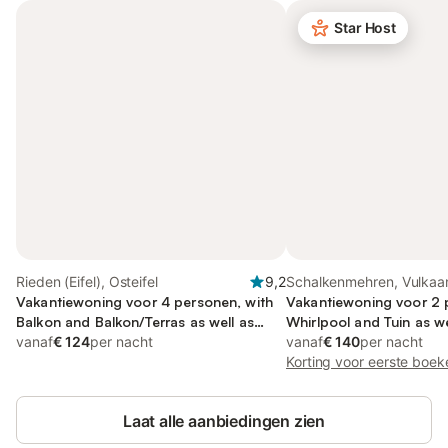
Star Host
Rieden (Eifel), Osteifel
9,2
Schalkenmehren, Vulkaan
Vakantiewoning voor 4 personen, with
Vakantiewoning voor 2 
Balkon and Balkon/Terras as well as
Whirlpool and Tuin as w
Terras and Tuin
vanaf
€ 124
per nacht
Uitzicht op het meer
vanaf
€ 140
per nacht
Korting voor eerste boek
Laat alle aanbiedingen zien