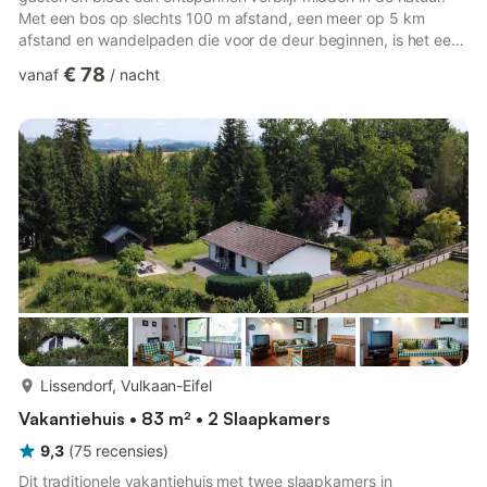
Met een bos op slechts 100 m afstand, een meer op 5 km
afstand en wandelpaden die voor de deur beginnen, is het een
paradijs voor buitenliefhebbers. Het appartement biedt
€ 78
vanaf
/
nacht
toegang tot betaalde wellnessfaciliteiten, waaronder een sauna,
een Turks stoombad en een bubbelbad, ideaal om te
ontspannen na een dag vol ontdekkingen. Gasten kunnen
genieten van de gemeenschappelijke tuin en het terras, en er
zijn fietsen te h...
meer...
Lissendorf, Vulkaan-Eifel
Vakantiehuis • 83 m² • 2 Slaapkamers
9,3
(
75
recensies
)
Dit traditionele vakantiehuis met twee slaapkamers in