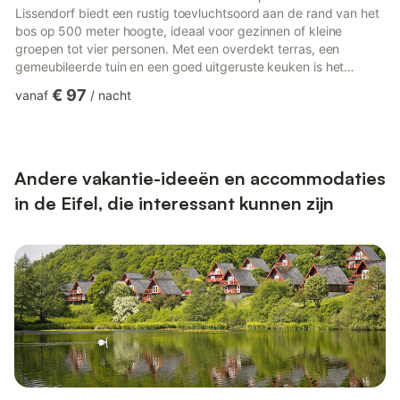
Lissendorf biedt een rustig toevluchtsoord aan de rand van het
bos op 500 meter hoogte, ideaal voor gezinnen of kleine
groepen tot vier personen. Met een overdekt terras, een
gemeubileerde tuin en een goed uitgeruste keuken is het
perfect om comfortabel te genieten van maaltijden en de
€ 97
vanaf
/
nacht
natuur. Een gestemde piano voegt charme toe, terwijl een
kinderbedje en een kinderstoel het kindvriendelijk maken. Wifi is
beschikbaar, hoewel soms traag vanwege de lokale
omstandigheden, en één huisdier is welkom tegen een kleine
vergoeding. Gelegen op sl...
Andere vakantie-ideeën en accommodaties
in de Eifel, die interessant kunnen zijn