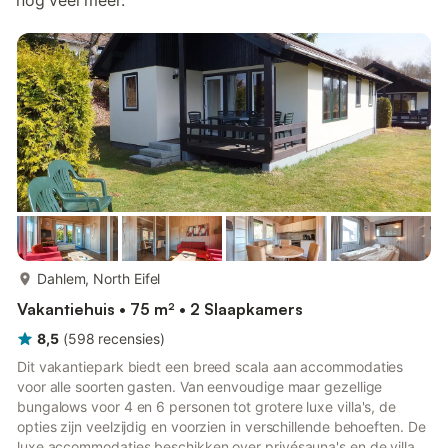
nog veel meer.
meer...
Dahlem, North Eifel
Vakantiehuis • 75 m² • 2 Slaapkamers
8,5
(
598
recensies
)
Dit vakantiepark biedt een breed scala aan accommodaties
voor alle soorten gasten. Van eenvoudige maar gezellige
bungalows voor 4 en 6 personen tot grotere luxe villa's, de
opties zijn veelzijdig en voorzien in verschillende behoeften. De
luxe accommodaties beschikken over privésauna's en de villa