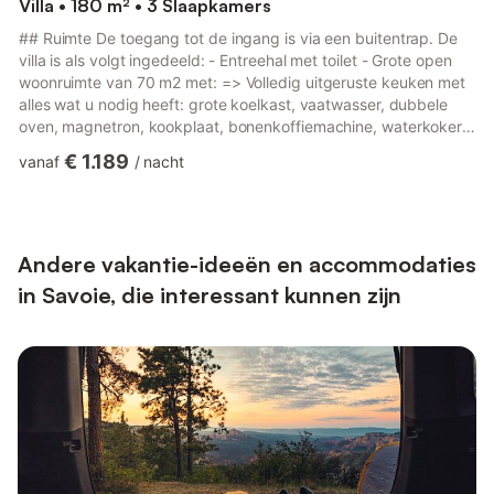
Villa • 180 m² • 3 Slaapkamers
## Ruimte De toegang tot de ingang is via een buitentrap. De
villa is als volgt ingedeeld: - Entreehal met toilet - Grote open
woonruimte van 70 m2 met: => Volledig uitgeruste keuken met
alles wat u nodig heeft: grote koelkast, vaatwasser, dubbele
oven, magnetron, kookplaat, bonenkoffiemachine, waterkoker,
broodrooster, servies, bestek en kookgerei... => Eetkamer voor
€ 1.189
vanaf
/
nacht
6 personen => Woonkamer met sofa's, salontafel en TV - 1e
slaapkamer met slaapbank met een echt matras van
160x200cm, met een eigen badkamer met douche en
wastafelmeubel - Groot terras met zwembad, buiten eethoek,
tui...
Andere vakantie-ideeën en accommodaties
in Savoie, die interessant kunnen zijn