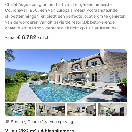
Chalet Augustus ligt in het hart van het gerenommeerde
Courchevel 1850, een van Europa's meest vooraanstaande
skibestemmingen, en biedt een perfecte locatie om te genieten
van de wonderen van dit gevierde resort.Dit betoverende
chalet biedt een schilderachtig uitzicht op La Saulire en de
majestueuze omliggende bergtoppen. Na een dag op de pistes
€ 6.782
vanaf
/
nacht
is er niets beter dan samenkomen op de charmante houten
bankjes buiten om te genieten van het panoramische
uitzicht.Stap naar binnen en u wordt ondergedompeld in een
sprookjesachtige sfeer in de belangrijkste woonruimtes,
gekenmerkt door robuuste ru...
meer...
Sonnaz, Chambéry en omgeving
Villa • 280 m² • 4 Slaapkamers