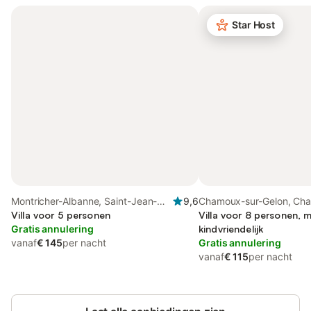
Star Host
Montricher-Albanne, Saint-Jean-
9,6
Chamoux-sur-Gelon, Ch
de-Maurienne regio
Villa voor 5 personen
omgeving
Villa voor 8 personen, m
Gratis annulering
kindvriendelijk
vanaf
€ 145
per nacht
Gratis annulering
vanaf
€ 115
per nacht