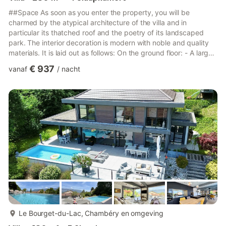
##Space As soon as you enter the property, you will be
charmed by the atypical architecture of the villa and in
particular its thatched roof and the poetry of its landscaped
park. The interior decoration is modern with noble and quality
materials. It is laid out as follows: On the ground floor: - A large
entrance hall leading to the main rooms of the house as well as
€ 937
vanaf
/
nacht
a toilet - A living room with an exceptional volume of 60m² with
many sofas and a large screen TV - A large 40m² kitchen-
dining room with its scullery with all the necessary equipment
(fridge-freezer, dishwasher, oven, microwav...
meer...
Le Bourget-du-Lac, Chambéry en omgeving