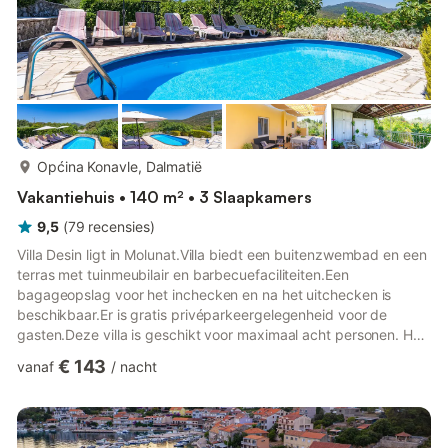
meer...
Općina Konavle, Dalmatië
Vakantiehuis • 140 m² • 3 Slaapkamers
9,5
(
79
recensies
)
Villa Desin ligt in Molunat.Villa biedt een buitenzwembad en een
terras met tuinmeubilair en barbecuefaciliteiten.Een
bagageopslag voor het inchecken en na het uitchecken is
beschikbaar.Er is gratis privéparkeergelegenheid voor de
gasten.Deze villa is geschikt voor maximaal acht personen. Het
beschikt over gratis WiFi, een flatscreen kabel-tv en
€ 143
vanaf
/
nacht
airconditioning. De keuken is volledig uitgerust en heeft een
gecombineerde eethoek en woonkamer. Twee eigen
badkamers zijn uitgerust met een douche en een haardroger.
Een gemeubileerd terras en een zwembad staan ter