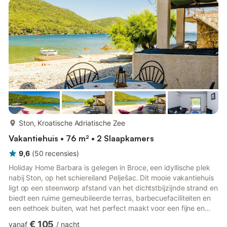
sofa. Private bathroom come with bathtub. Furnished balcony
and terrace with sea view are at guests disposal. Due...
meer...
Ston, Kroatische Adriatische Zee
Vakantiehuis • 76 m² • 2 Slaapkamers
9,6
(
50
recensies
)
Holiday Home Barbara is gelegen in Broce, een idyllische plek
nabij Ston, op het schiereiland Pelješac. Dit mooie vakantiehuis
ligt op een steenworp afstand van het dichtstbijzijnde strand en
biedt een ruime gemeubileerde terras, barbecuefaciliteiten en
een eethoek buiten, wat het perfect maakt voor een fijne en
ontspannende vakantie met familie of vrienden. Let op:
€ 105
vanaf
/
nacht