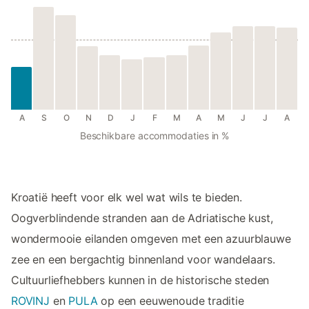
A
S
O
N
D
J
F
M
A
M
J
J
A
Beschikbare accommodaties in %
Kroatië heeft voor elk wel wat wils te bieden.
Oogverblindende stranden aan de Adriatische kust,
wondermooie eilanden omgeven met een azuurblauwe
zee en een bergachtig binnenland voor wandelaars.
Cultuurliefhebbers kunnen in de historische steden
ROVINJ
en
PULA
op een eeuwenoude traditie