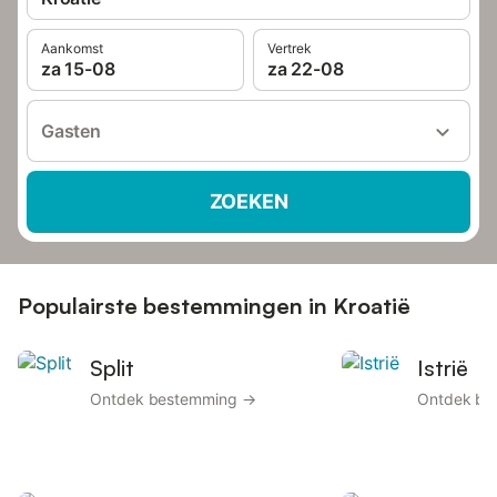
Aankomst
Vertrek
za 15-08
za 22-08
Gasten
ZOEKEN
Populairste bestemmingen in Kroatië
Split
Istrië
Ontdek bestemming →
Ontdek be