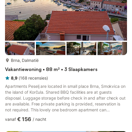
beschikking van de gasten.Het ce...
meer...
Brna, Dalmatië
Vakantiewoning • 88 m² • 3 Slaapkamers
8,9
(
168
recensies
)
Apartments Peselj are located in small place Brna, Smokvica on
the island of Korčula. Shared BBQ facilities are at guests
disposal. Luggage storage before check in and after check out
are available. Free private parking is provided, reservation is
not required. This lovely one bedroom apartment can
comfortably accommodate up to eight people. It features free
€ 156
vanaf
/
nacht
Wi-Fi, LCD SAT TV and air condition. Kitchen is well equipped
and comes with dining area. Living room includes convertible