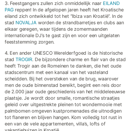
3. Feestgangers zullen zich onmiddellijk naar
EILAND
PAG
reppen! In de afgelopen jaren heeft het Kroatische
eiland zich ontwikkeld tot het “Ibiza van Kroatië”. In de
stad
NOVALJA
worden de strandbarretjes en clubs aan
elkaar geregen, waar tijdens de zomermaanden
internationale DJ’s te gast zijn en voor een uitgelaten
feeststemming zorgen.
4. Een ander UNESCO Werelderfgoed is de historische
stad
TROGIR
. De bijzondere charme en flair van de stad
heeft Trogir aan de Romeinen te danken, die het oude
stadscentrum met een kanaal van het vasteland
scheidden. Bij het oversteken van de brug, waarover
men de oude binnenstad bereikt, begint een reis door
de 2.000 jaar oude geschiedenis van het middeleeuwse
plaatsje. Je wordt door smalle, romantische straatjes
geleid over uitgestrekte pleinen tot wondermooie met
palmbomen omgeven kustpromenades die uitnodigen
tot flaneren en blijven hangen. Kom volledig tot rust in
een van de vele appartementen, villa’s, lofts of
vakantiehuizen in Kroatië.