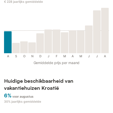
€ 228
jaarlijks gemiddelde
A
S
O
N
D
J
F
M
A
M
J
J
A
Gemiddelde prijs per maand
Huidige beschikbaarheid van
vakantiehuizen Kroatië
6%
voor augustus
30%
jaarlijks gemiddelde