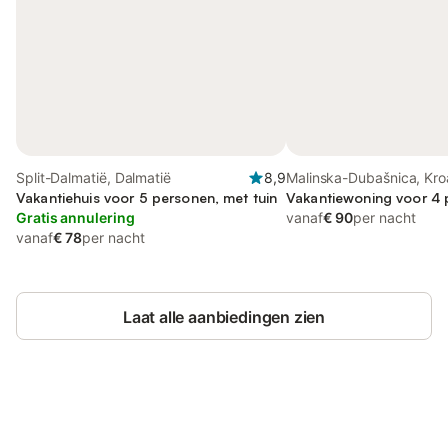
Split-Dalmatië, Dalmatië
8,9
Malinska-Dubašnica, Kro
Vakantiehuis voor 5 personen, met tuin
Adriatische Zee
Vakantiewoning voor 4
Gratis annulering
vanaf
€ 90
per nacht
vanaf
€ 78
per nacht
Laat alle aanbiedingen zien
Bespaar tot 10% op veel verblijven
Registreren
met een account.