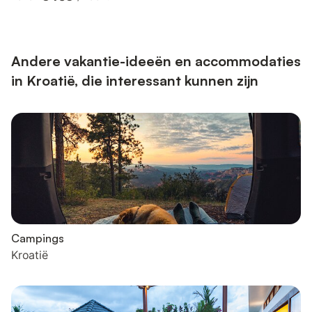
Handdesinfectiemiddelen, evenals maskers en handschoenen,
worden verstrekt. Bagageopslag is mogelijk vóór het inchecken
en na het uitchecken, zodat u de plek nog wat verder kunt
verkennen voor uw vertrek. Er is gratis privéparke...
Andere vakantie-ideeën en accommodaties
in Kroatië, die interessant kunnen zijn
Campings
Kroatië