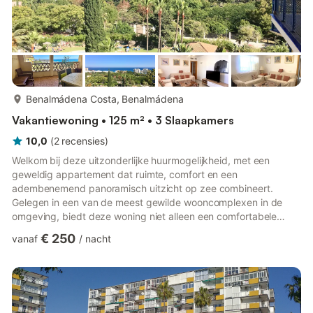
meer...
Benalmádena Costa, Benalmádena
Vakantiewoning • 125 m² • 3 Slaapkamers
10,0
(
2
recensies
)
Welkom bij deze uitzonderlijke huurmogelijkheid, met een
geweldig appartement dat ruimte, comfort en een
adembenemend panoramisch uitzicht op zee combineert.
Gelegen in een van de meest gewilde wooncomplexen in de
omgeving, biedt deze woning niet alleen een comfortabele
leefruimte, maar ook een reeks voorzieningen die ontworpen
€ 250
vanaf
/
nacht
zijn om uw levensstijl te verbeteren. Bij binnenkomst wordt u
verwelkomd in een ruime woonkamer die voldoende ruimte
biedt voor ontspanning en entertainment. De volledig uitgeruste
keuken is perfect voor het bereiden van heerlijke maaltijden,
compleet met moderne app...