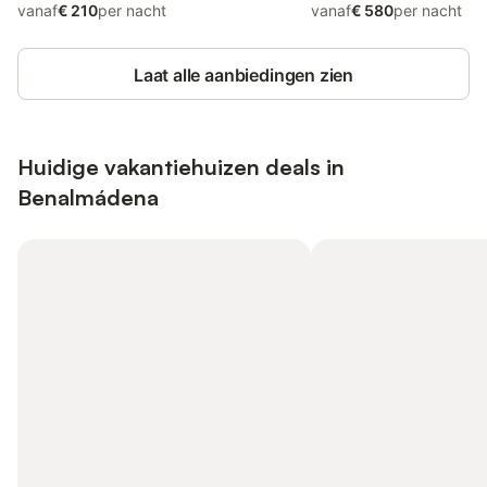
vanaf
€ 210
per nacht
vanaf
€ 580
per nacht
Laat alle aanbiedingen zien
Huidige vakantiehuizen deals in
Benalmádena