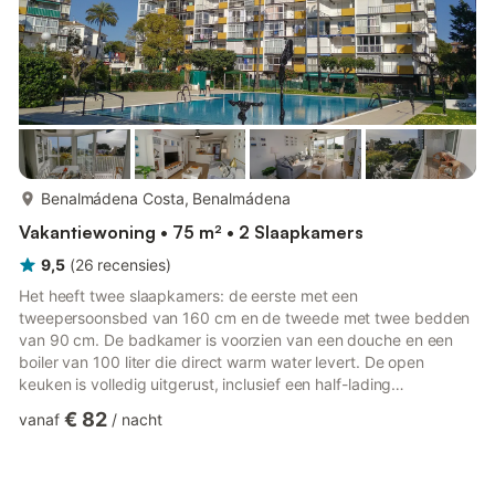
meer...
Benalmádena Costa, Benalmádena
Vakantiewoning • 75 m² • 2 Slaapkamers
9,5
(
26
recensies
)
Het heeft twee slaapkamers: de eerste met een
tweepersoonsbed van 160 cm en de tweede met twee bedden
van 90 cm. De badkamer is voorzien van een douche en een
boiler van 100 liter die direct warm water levert. De open
keuken is volledig uitgerust, inclusief een half-lading
vaatwasser, wasmachine, magnetron, gecombineerde koelkast,
€ 82
vanaf
/
nacht
inductiekookplaat, broodrooster, koffiezetapparaat (capsule en
Italiaans), waterkoker en al het benodigde keukengerei om u
thuis te voelen. De woonkamer heeft een aparte eetkamer met
een ontspannend uitzicht en een grote driezitsbank voor een