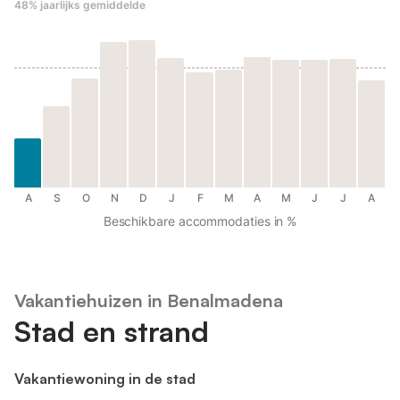
48%
jaarlijks gemiddelde
A
S
O
N
D
J
F
M
A
M
J
J
A
Beschikbare accommodaties in %
Vakantiehuizen in Benalmadena
Stad en strand
Vakantiewoning in de stad