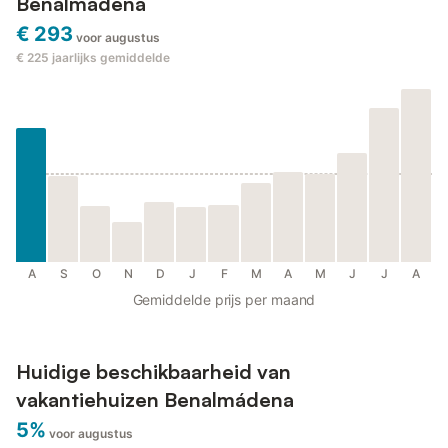
Benalmádena
€ 293
voor augustus
€ 225
jaarlijks gemiddelde
A
S
O
N
D
J
F
M
A
M
J
J
A
Gemiddelde prijs per maand
Huidige beschikbaarheid van
vakantiehuizen Benalmádena
5%
voor augustus