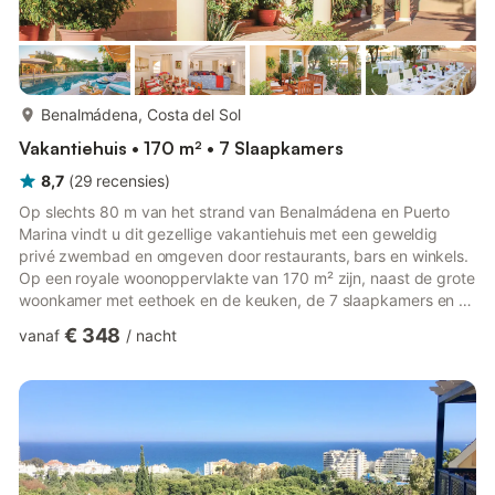
meer...
Benalmádena, Costa del Sol
Vakantiehuis • 170 m² • 7 Slaapkamers
8,7
(
29
recensies
)
Op slechts 80 m van het strand van Benalmádena en Puerto
Marina vindt u dit gezellige vakantiehuis met een geweldig
privé zwembad en omgeven door restaurants, bars en winkels.
Op een royale woonoppervlakte van 170 m² zijn, naast de grote
woonkamer met eethoek en de keuken, de 7 slaapkamers en 8
badkamers verdeeld over 2 verdiepingen. Het huis is ideaal
€ 348
vanaf
/
nacht
voor een vakantie met het hele gezin of vrienden en is optimaal
uitgerust voor elk seizoen met airconditioning en verwarming.
Ook kunt u op enkele kilometers afstand de golfbaan van
Torrequebrada bereiken en met het hele gezin dagtochten
make...