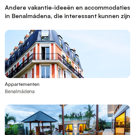
grote smart-tv, met e...
Andere vakantie-ideeën en accommodaties
in Benalmádena, die interessant kunnen zijn
Appartementen
Benalmádena