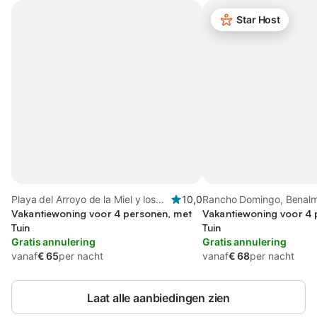
Star Host
Playa del Arroyo de la Miel y los
10,0
Rancho Domingo, Benal
Melilleros (Benalmádena),
Vakantiewoning voor 4 personen, met
Vakantiewoning voor 4 
Benalmádena
Tuin
Tuin
Gratis annulering
Gratis annulering
vanaf
€ 65
per nacht
vanaf
€ 68
per nacht
Laat alle aanbiedingen zien