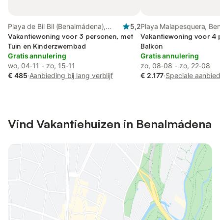
Playa de Bil Bil (Benalmádena),
5,2
Playa Malapesquera, Be
Benalmádena
Vakantiewoning voor 3 personen, met
Vakantiewoning voor 4 
Tuin en Kinderzwembad
Balkon
Gratis annulering
Gratis annulering
wo, 04-11 - zo, 15-11
zo, 08-08 - zo, 22-08
€ 485
·
Aanbieding bij lang verblijf
€ 2.177
·
Speciale aanbie
Vind Vakantiehuizen in Benalmádena