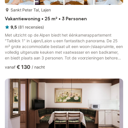
meer...
Sankt Peter Tal, Lajen
Vakantiewoning • 25 m² • 3 Personen
9,5
(
81
recensies
)
Met uitzicht op de Alpen biedt het éénkamerappartement
"Talblick 1" in Lajen/Laion u een fantastisch panorama. De 25
m² grote accommodatie bestaat uit een woon-/slaapruimte, een
volledig uitgeruste keuken met vaatwasser en een badkamer,
en biedt plaats aan 3 personen. Tot de voorzieningen behoren
wifi (geschikt voor videogesprekken), verwarming en een tv.
€ 130
vanaf
/
nacht
Een babybedje (tegen betaling) en een kinderstoel zijn
eveneens beschikbaar. Het appartement beschikt over een
privébalkon. U hebt toegang tot een gemeenschappelijke
buitenruimte met tuin, overdekt terras en speeltuin. Openbaar
vervoer is ...