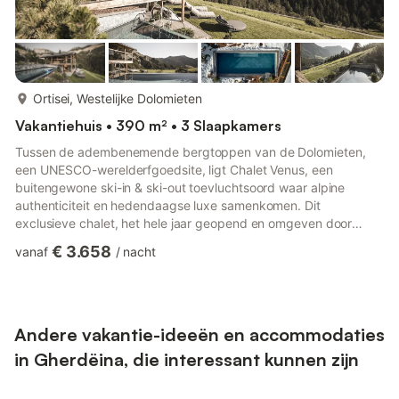
meer...
Ortisei, Westelijke Dolomieten
Vakantiehuis • 390 m² • 3 Slaapkamers
Tussen de adembenemende bergtoppen van de Dolomieten,
een UNESCO-werelderfgoedsite, ligt Chalet Venus, een
buitengewone ski-in & ski-out toevluchtsoord waar alpine
authenticiteit en hedendaagse luxe samenkomen. Dit
exclusieve chalet, het hele jaar geopend en omgeven door
ongerepte natuur, biedt volledige privacy, uitzonderlijk comfort
€ 3.658
vanaf
/
nacht
en panoramische uitzichten op de bergen die in elk seizoen een
onvergetelijke sfeer creëren. Chalet Venus strekt zich uit over
386 vierkante meter verdeeld over drie prachtig ontworpen
verdiepingen en biedt plaats aan maximaal zeven gasten in een
sfeer van...
Andere vakantie-ideeën en accommodaties
in Gherdëina, die interessant kunnen zijn