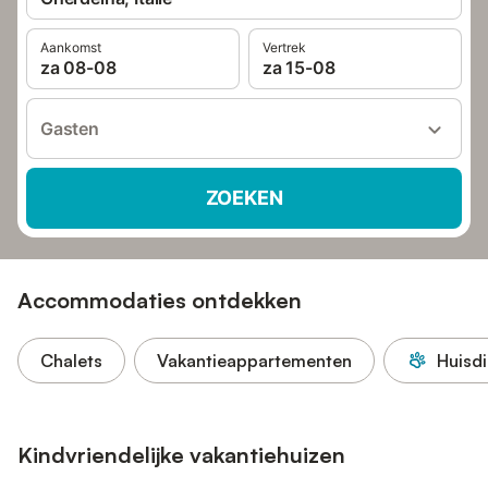
Aankomst
Vertrek
za 08-08
za 15-08
Gasten
ZOEKEN
Accommodaties ontdekken
Chalets
Vakantieappartementen
Huisd
Kindvriendelijke vakantiehuizen