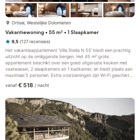
meer...
Ortisei, Westelijke Dolomieten
Vakantiewoning • 55 m² • 1 Slaapkamer
9,5
(
127
recensies
)
Het vakantieappartement 'Villa Stella N 55' biedt een prachtig
uitzicht op de omliggende bergen. Het 45 m² grote
appartement beschikt over een goed uitgeruste keuken met
vaatwasser, 2 slaapkamers en 1 badkamer, en biedt plaats aan
maximaal 5 personen. Extra voorzieningen zijn Wi-Fi geschikt
voor videogesprekken en een tv. Een babybedje is beschikbaar
€ 518
vanaf
/
nacht
tegen een toeslag, terwijl een kinderstoel en kinderwagen gratis
op aanvraag beschikbaar zijn. De eerste slaapkamer heeft een
tweepersoonsbed en een eenpersoonsbed, de tweede
slaapkamer een tweepersoonsbed. Het hoogtepunt van de
accommodatie is...