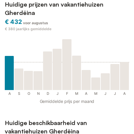
Huidige prijzen van vakantiehuizen
Gherdëina
€ 432
voor augustus
€ 380
jaarlijks gemiddelde
A
S
O
N
D
J
F
M
A
M
J
J
A
Gemiddelde prijs per maand
Huidige beschikbaarheid van
vakantiehuizen Gherdëina