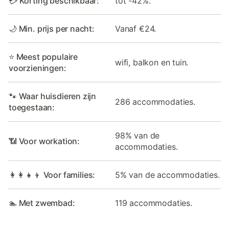
💳 Korting beschikbaar:
tot -42%.
🌙 Min. prijs per nacht:
Vanaf €24.
⭐ Meest populaire
wifi, balkon en tuin.
voorzieningen:
🐾 Waar huisdieren zijn
286 accommodaties.
toegestaan:
98% van de
📶 Voor workation:
accommodaties.
👩‍👩‍👧‍👦 Voor families:
5% van de accommodaties.
🏊 Met zwembad:
119 accommodaties.