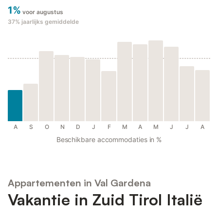
1%
voor augustus
37%
jaarlijks gemiddelde
A
S
O
N
D
J
F
M
A
M
J
J
A
Beschikbare accommodaties in %
Appartementen in Val Gardena
Vakantie in Zuid Tirol Italië