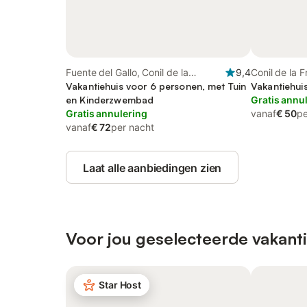
Fuente del Gallo, Conil de la
9,4
Conil de la F
Frontera
Vakantiehuis voor 6 personen, met Tuin
Luz
Vakantiehui
en Kinderzwembad
Gratis annu
Gratis annulering
vanaf
€ 50
pe
vanaf
€ 72
per nacht
Laat alle aanbiedingen zien
Voor jou geselecteerde vakanti
Star Host