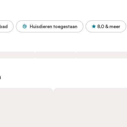
bad
Huisdieren toegestaan
8,0
& meer
n