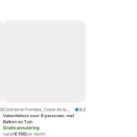
,0
Conil de la Frontera, Costa de la
9,2
Luz
Vakantiehuis voor 8 personen, met
Balkon en Tuin
Gratis annulering
vanaf
€ 150
per nacht