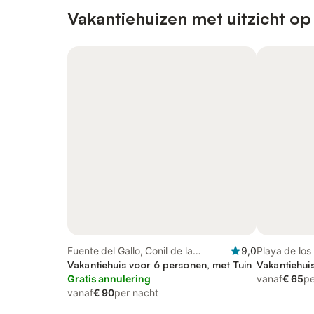
Vakantiehuizen met uitzicht op
Fuente del Gallo, Conil de la
9,0
Playa de los 
Frontera
Vakantiehuis voor 6 personen, met Tuin
Frontera), Co
Vakantiehui
Gratis annulering
vanaf
€ 65
pe
vanaf
€ 90
per nacht