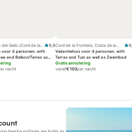
del Gallo (Conil de la
9,6
Conil de la Frontera, Costa de la
9
nil de la Frontera
s voor 6 personen, with
Luz
Vakantiehuis voor 4 personen, with
zee and Balkon/Terras as
Terras and Tuin as well as Zwembad
n and Zwembad
lering
Gratis annulering
er nacht
vanaf
€ 103
per nacht
count
ze beste prijzen en krijg je