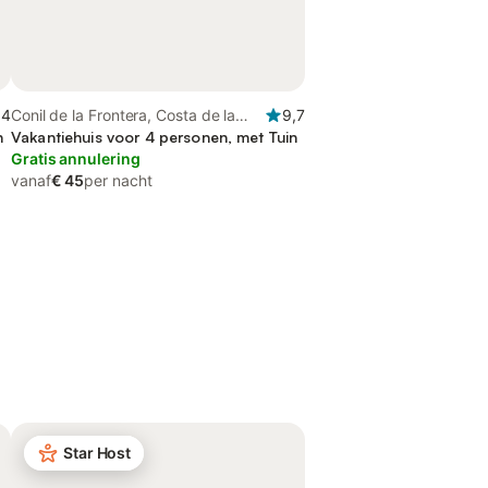
,4
Conil de la Frontera, Costa de la
9,7
n
Luz
Vakantiehuis voor 4 personen, met Tuin
Gratis annulering
vanaf
€ 45
per nacht
Star Host