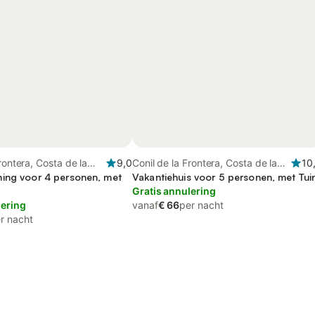
rontera, Costa de la
9,0
Conil de la Frontera, Costa de la
10
ing voor 4 personen, met
Luz
Vakantiehuis voor 5 personen, met Tui
Gratis annulering
lering
vanaf
€ 66
per nacht
r nacht