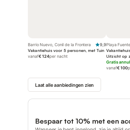
Barrio Nuevo, Conil de la Frontera
9,9
Playa Fuente 
Vakantiehuis voor 5 personen, met Tuin
Frontera), Co
Vakantiehui
vanaf
€ 124
per nacht
Uitzicht op 
well as Tui
Gratis annu
vanaf
€ 100
p
Laat alle aanbiedingen zien
Bespaar tot 10% met een ac
Wanneer je bent ingelogd, zie je altijd on