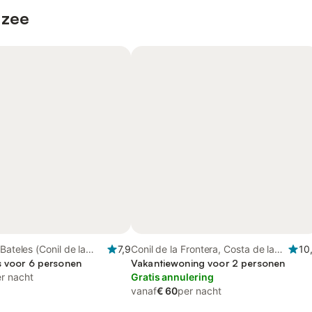
 zee
Bateles (Conil de la
7,9
Conil de la Frontera, Costa de la
10
nil de la Frontera
s voor 6 personen
Luz
Vakantiewoning voor 2 personen
r nacht
Gratis annulering
vanaf
€ 60
per nacht