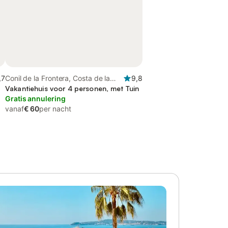
,7
Conil de la Frontera, Costa de la
9,8
Luz
Vakantiehuis voor 4 personen, met Tuin
Gratis annulering
vanaf
€ 60
per nacht