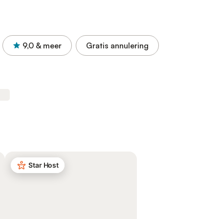
9,0
& meer
Gratis annulering
Star Host