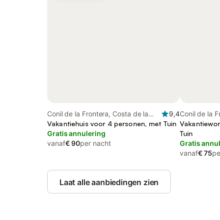
Conil de la Frontera, Costa de la
9,4
Conil de la F
Luz
Vakantiehuis voor 4 personen, met Tuin
Luz
Vakantiewon
Gratis annulering
Tuin
vanaf
€ 90
per nacht
Gratis annu
vanaf
€ 75
pe
Laat alle aanbiedingen zien