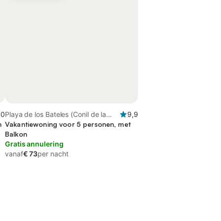
,0
Playa de los Bateles (Conil de la
9,9
n
Frontera), Conil de la Frontera
Vakantiewoning voor 5 personen, met
Balkon
Gratis annulering
vanaf
€ 73
per nacht