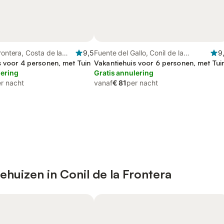
rontera, Costa de la
9,5
Fuente del Gallo, Conil de la
9
s voor 4 personen, met Tuin
Frontera
Vakantiehuis voor 6 personen, met Tui
lering
Gratis annulering
r nacht
vanaf
€ 81
per nacht
ehuizen in Conil de la Frontera