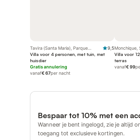
Tavira (Santa Maria), Parque
9,5
Monchique, 
Natural da Ria Formosa
Villa voor 4 personen, met tuin, met
Villa voor 1
huisdier
terras
Gratis annulering
vanaf
€ 99
pe
vanaf
€ 67
per nacht
Bespaar tot 10% met een ac
Wanneer je bent ingelogd, zie je altijd on
toegang tot exclusieve kortingen.