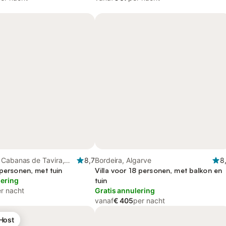
 Cabanas de Tavira,
8,7
Bordeira, Algarve
8
ral da Ria Formosa
 personen, met tuin
Villa voor 18 personen, met balkon en
lering
tuin
r nacht
Gratis annulering
vanaf
€ 405
per nacht
 Host