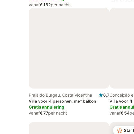
vanaf
€ 162
per nacht
Praia do Burgau, Costa Vicentina
8,7
Conceição e
Villa voor 4 personen, met balkon
Parque Natu
Villa voor 4
Gratis annulering
Gratis annu
vanaf
€ 77
per nacht
vanaf
€ 54
pe
Star