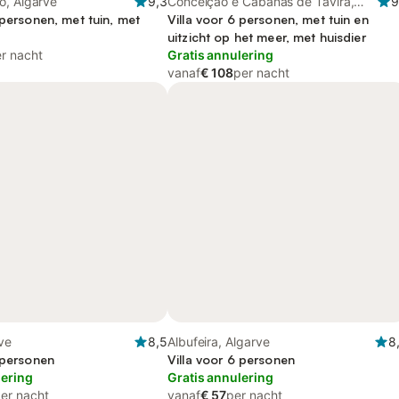
o, Algarve
9,3
Conceição e Cabanas de Tavira,
9
 personen, met tuin, met
Parque Natural da Ria Formosa
Villa voor 6 personen, met tuin en
uitzicht op het meer, met huisdier
r nacht
Gratis annulering
vanaf
€ 108
per nacht
rve
8,5
Albufeira, Algarve
8
 personen
Villa voor 6 personen
lering
Gratis annulering
er nacht
vanaf
€ 57
per nacht