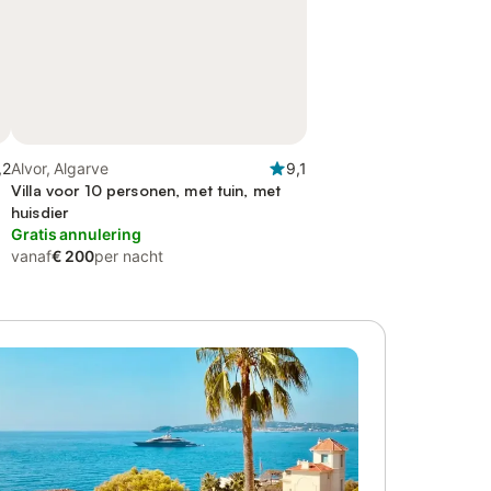
,2
Alvor, Algarve
9,1
Villa voor 10 personen, met tuin, met
huisdier
Gratis annulering
vanaf
€ 200
per nacht