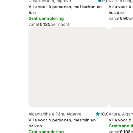
Castro Marim, Algarve
9,0
Martim Long
Villa voor 6 personen, met balkon en
Villa voor 6
tuin
huisdier
Gratis annulering
vanaf
€ 90
pe
vanaf
€ 125
per nacht
Alcantarilha e Pêra, Algarve
10,0
Altura, Alga
Villa voor 6 personen, met tuin en
Villa voor 6
balkon
Gratis annu
Gratis annulering
vanaf
€ 108
p