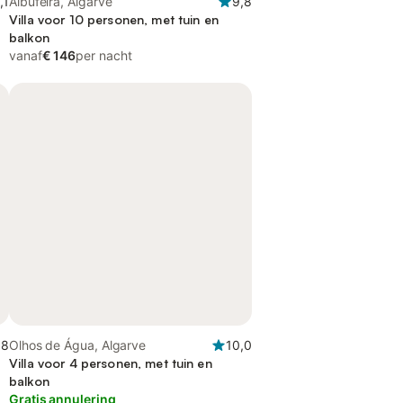
,1
Albufeira, Algarve
9,8
Villa voor 10 personen, met tuin en
balkon
vanaf
€ 146
per nacht
,8
Olhos de Água, Algarve
10,0
Villa voor 4 personen, met tuin en
balkon
Gratis annulering