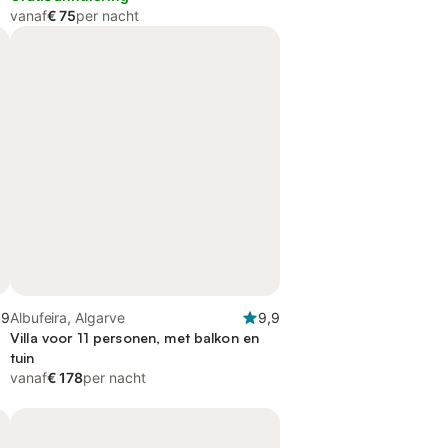
vanaf
€ 75
per nacht
,9
Albufeira, Algarve
9,9
Villa voor 11 personen, met balkon en
tuin
vanaf
€ 178
per nacht