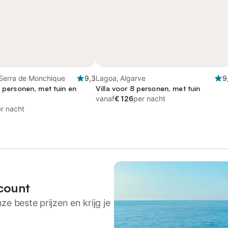
Serra de Monchique
9,3
Lagoa, Algarve
9
2 personen, met tuin en
Villa voor 8 personen, met tuin
vanaf
€ 126
per nacht
r nacht
count
ze beste prijzen en krijg je