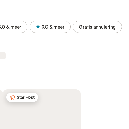
8,0
& meer
9,0
& meer
Gratis annulering
Star Host