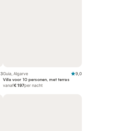
,3
Guia, Algarve
9,0
Villa voor 10 personen, met terras
vanaf
€ 197
per nacht