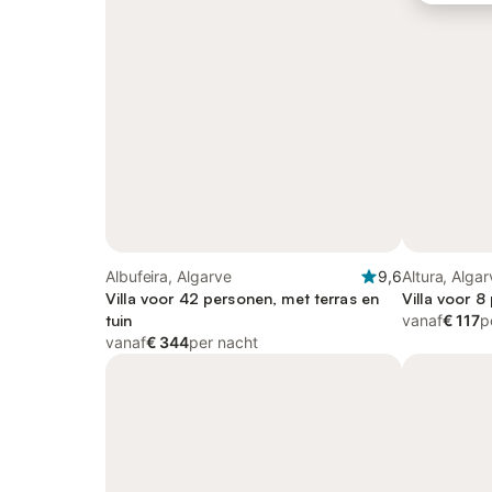
Albufeira, Algarve
9,6
Altura, Alga
Villa voor 42 personen, met terras en
Villa voor 8
tuin
vanaf
€ 117
p
vanaf
€ 344
per nacht