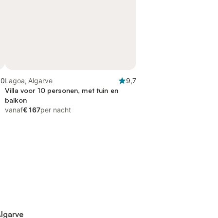
,0
Lagoa, Algarve
9,7
Villa voor 10 personen, met tuin en
balkon
vanaf
€ 167
per nacht
Algarve