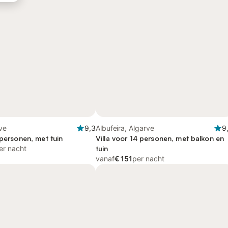
rve
9,3
Albufeira, Algarve
9
 personen, met tuin
Villa voor 14 personen, met balkon en
er nacht
tuin
vanaf
€ 151
per nacht