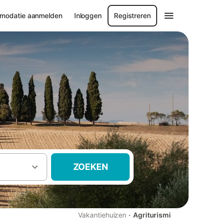
modatie aanmelden
Inloggen
Registreren
ZOEKEN
·
Vakantiehuizen
Agriturismi