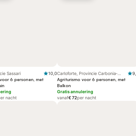
cie Sassari
10,0
Carloforte, Provincie Carbonia-
9
 voor 6 personen, met
Iglesias
Agriturismo voor 6 personen, met
uin
Balkon
lering
Gratis annulering
er nacht
vanaf
€ 72
per nacht