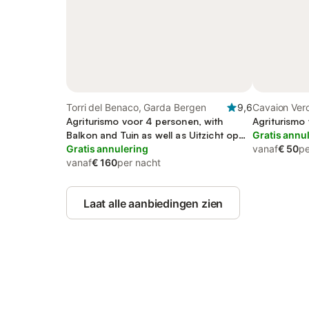
Torri del Benaco, Garda Bergen
9,6
Cavaion Ver
Agriturismo voor 4 personen, with
Agriturismo
Balkon and Tuin as well as Uitzicht op
Gratis annu
het meer
Gratis annulering
vanaf
€ 50
pe
vanaf
€ 160
per nacht
Laat alle aanbiedingen zien