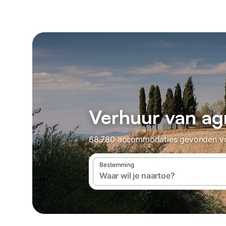
Verhuur van agr
68.780 accommodaties gevonden voor 
Bestemming