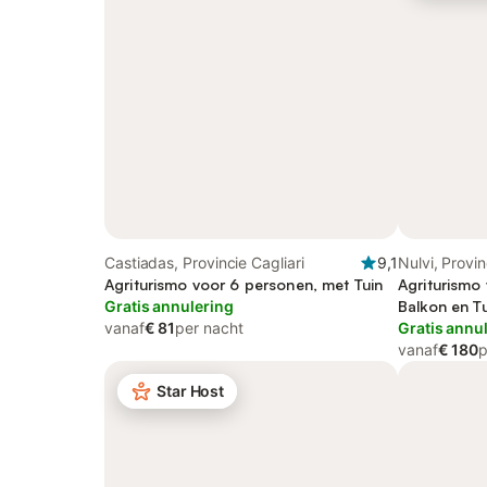
Castiadas, Provincie Cagliari
9,1
Nulvi, Provin
Agriturismo voor 6 personen, met Tuin
Agriturismo
Gratis annulering
Balkon en T
vanaf
€ 81
per nacht
Gratis annu
vanaf
€ 180
p
Star Host