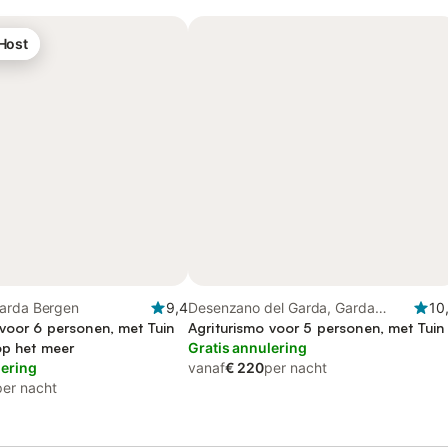
 Host
arda Bergen
9,4
Desenzano del Garda, Garda
10
 voor 6 personen, met Tuin
Bergen
Agriturismo voor 5 personen, met Tuin
op het meer
Gratis annulering
lering
vanaf
€ 220
per nacht
per nacht