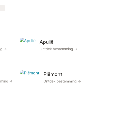
Apulië
ng →
Ontdek bestemming →
r
Piëmont
mming →
Ontdek bestemming →