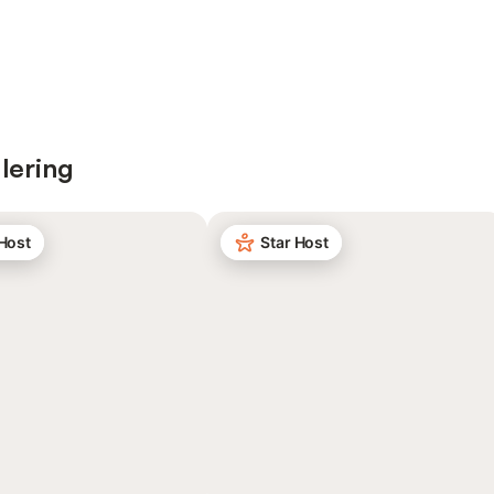
lering
 Host
Star Host