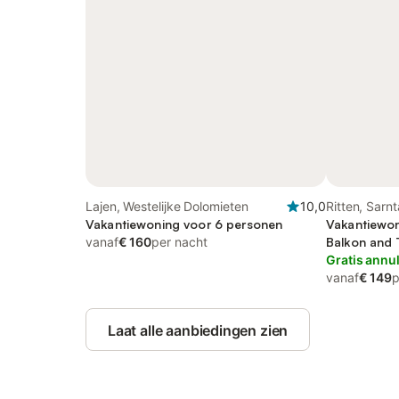
Lajen, Westelijke Dolomieten
10,0
Ritten, Sarnt
Vakantiewoning voor 6 personen
Vakantiewon
vanaf
€ 160
per nacht
Balkon and 
Gratis annu
vanaf
€ 149
p
Laat alle aanbiedingen zien