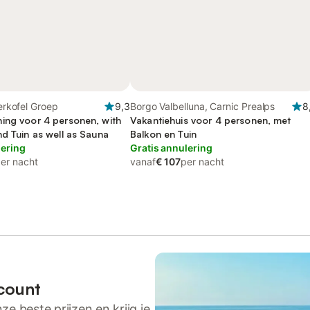
lerkofel Groep
9,3
Borgo Valbelluna, Carnic Prealps
8
ing voor 4 personen, with
Vakantiehuis voor 4 personen, met
d Tuin as well as Sauna
Balkon en Tuin
lering
Gratis annulering
er nacht
vanaf
€ 107
per nacht
count
ze beste prijzen en krijg je