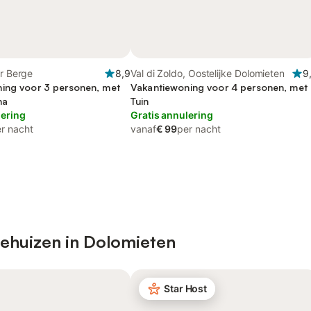
er Berge
8,9
Val di Zoldo, Oostelijke Dolomieten
9
ing voor 3 personen, met
Vakantiewoning voor 4 personen, met
na
Tuin
lering
Gratis annulering
r nacht
vanaf
€ 99
per nacht
iehuizen in Dolomieten
Star Host