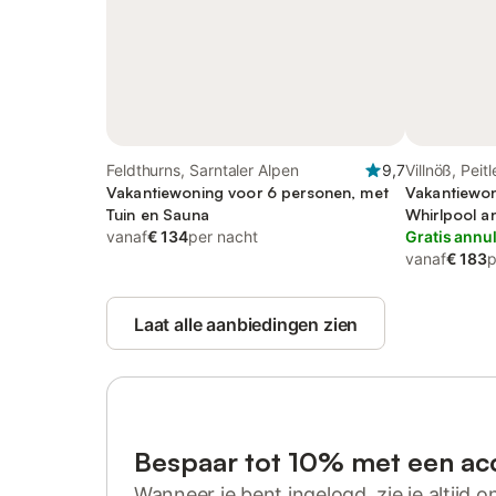
Feldthurns, Sarntaler Alpen
9,7
Villnöß, Peit
Vakantiewoning voor 6 personen, met
Vakantiewon
Tuin en Sauna
Whirlpool an
vanaf
€ 134
per nacht
Gratis annu
vanaf
€ 183
p
Laat alle aanbiedingen zien
Bespaar tot 10% met een ac
Wanneer je bent ingelogd, zie je altijd on