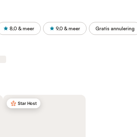
8,0
& meer
9,0
& meer
Gratis annulering
Star Host