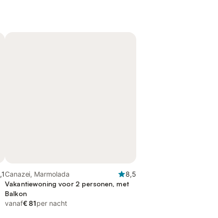
,1
Canazei, Marmolada
8,5
Vakantiewoning voor 2 personen, met
Balkon
vanaf
€ 81
per nacht