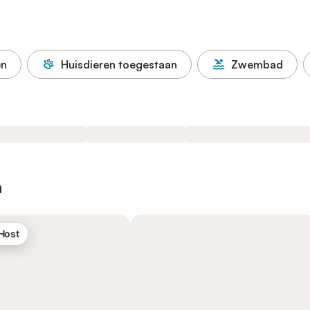
en
Huisdieren toegestaan
Zwembad
n
 Host