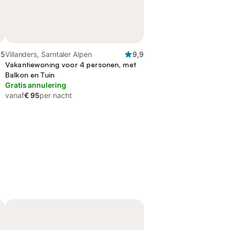
,5
Villanders, Sarntaler Alpen
9,9
Vakantiewoning voor 4 personen, met
Balkon en Tuin
Gratis annulering
vanaf
€ 95
per nacht