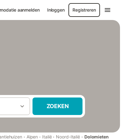
modatie aanmelden
Inloggen
Registreren
ZOEKEN
·
·
·
·
antiehuizen
Alpen
Italië
Noord-Italië
Dolomieten