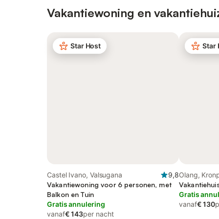
Vakantiewoning en vakantiehui
Star Host
Star
Castel Ivano, Valsugana
9,8
Olang, Kronp
Vakantiewoning voor 6 personen, met
Vakantiehui
Balkon en Tuin
Gratis annu
Gratis annulering
vanaf
€ 130
p
vanaf
€ 143
per nacht