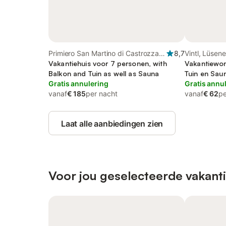
Primiero San Martino di Castrozza,
8,7
Vintl, Lüsen
Fleimstaler Alpen
Vakantiehuis voor 7 personen, with
Vakantiewon
Balkon and Tuin as well as Sauna
Tuin en Sau
Gratis annulering
Gratis annu
vanaf
€ 185
per nacht
vanaf
€ 62
pe
Laat alle aanbiedingen zien
Voor jou geselecteerde vakant