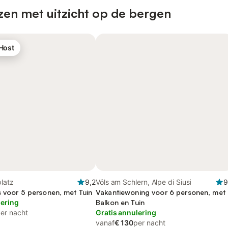
zen met uitzicht op de bergen
 Host
latz
9,2
Völs am Schlern, Alpe di Siusi
9
s voor 5 personen, met Tuin
Vakantiewoning voor 6 personen, met
lering
Balkon en Tuin
er nacht
Gratis annulering
vanaf
€ 130
per nacht