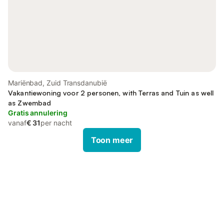
Mariënbad, Zuid Transdanubië
Vakantiewoning voor 2 personen, with Terras and Tuin as well
as Zwembad
Gratis annulering
vanaf
€ 31
per nacht
Toon meer
Bespaar tot 10% op veel verblijven
Registreren
met een account.