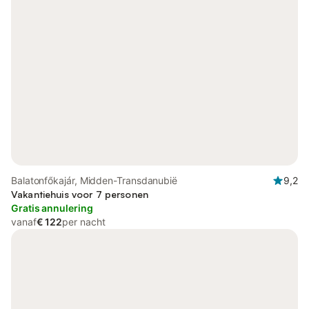
Balatonfőkajár, Midden-Transdanubië
9,2
Vakantiehuis voor 7 personen
Gratis annulering
vanaf
€ 122
per nacht