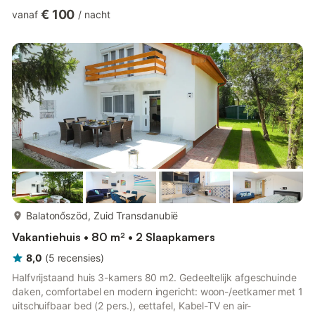
Restaurante auch. Dieses Appartement liegt im Erdgeschoss ,es
€ 100
vanaf
/
nacht
ist bequem für 4-6 Personen,. Hier gibt es 2 Schlafzimmern (
beide mit 1 -1 Doppelbetten ),großes Wohnzimmer( in dem ein
Einzelbett und ein ausklappbares Bett auch sich befindet,was
für 2 Personen bequem ist ), Küche mit Essbereich,
Badezimmer,e...
meer...
Balatonőszöd, Zuid Transdanubië
Vakantiehuis • 80 m² • 2 Slaapkamers
8,0
(
5
recensies
)
Halfvrijstaand huis 3-kamers 80 m2. Gedeeltelijk afgeschuinde
daken, comfortabel en modern ingericht: woon-/eetkamer met 1
uitschuifbaar bed (2 pers.), eettafel, Kabel-TV en air-