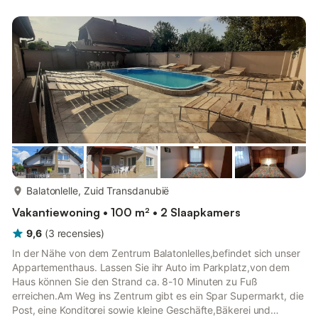
Parkeerplaats (omheind). Geschikt voor families. Maximaal 1
huisdier/hond toegestaan. Accommodatie geschikt voor 2
volwassenen + 2 kinderen tot 10 jaar. 4 volwassenen zijn niet
mogelijk en worden ...
meer...
Balatonlelle, Zuid Transdanubië
Vakantiewoning • 100 m² • 2 Slaapkamers
9,6
(
3
recensies
)
In der Nähe von dem Zentrum Balatonlelles,befindet sich unser
Appartementhaus. Lassen Sie ihr Auto im Parkplatz,von dem
Haus können Sie den Strand ca. 8-10 Minuten zu Fuß
erreichen.Am Weg ins Zentrum gibt es ein Spar Supermarkt, die
Post, eine Konditorei sowie kleine Geschäfte,Bäkerei und