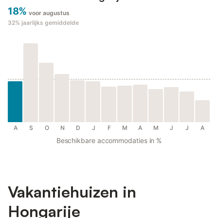
18%
voor augustus
32%
jaarlijks gemiddelde
A
S
O
N
D
J
F
M
A
M
J
J
A
Beschikbare accommodaties in %
Vakantiehuizen in
Hongarije