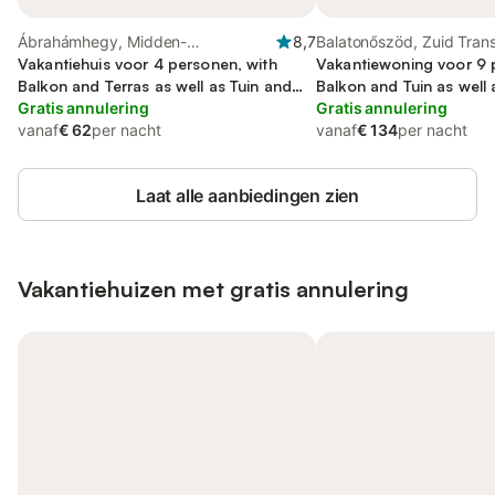
Ábrahámhegy, Midden-
8,7
Balatonőszöd, Zuid Tran
Transdanubië
Vakantiehuis voor 4 personen, with
Vakantiewoning voor 9 
Balkon and Terras as well as Tuin and
Balkon and Tuin as well 
Uitzicht op het meer
Gratis annulering
het meer
Gratis annulering
vanaf
€ 62
per nacht
vanaf
€ 134
per nacht
Laat alle aanbiedingen zien
Vakantiehuizen met gratis annulering