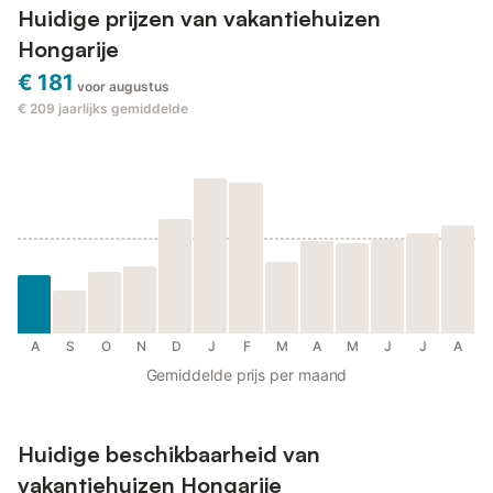
Huidige prijzen van vakantiehuizen
Hongarije
€ 181
voor augustus
€ 209
jaarlijks gemiddelde
A
S
O
N
D
J
F
M
A
M
J
J
A
Gemiddelde prijs per maand
Huidige beschikbaarheid van
vakantiehuizen Hongarije