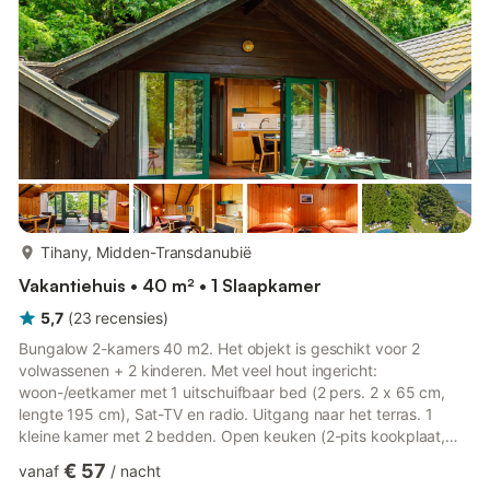
meer...
Tihany, Midden-Transdanubië
Vakantiehuis • 40 m² • 1 Slaapkamer
5,7
(
23
recensies
)
Bungalow 2-kamers 40 m2. Het objekt is geschikt voor 2
volwassenen + 2 kinderen. Met veel hout ingericht:
woon-/eetkamer met 1 uitschuifbaar bed (2 pers. 2 x 65 cm,
lengte 195 cm), Sat-TV en radio. Uitgang naar het terras. 1
kleine kamer met 2 bedden. Open keuken (2-pits kookplaat,
magnetron). Bad/WC. Geen verwarmingsmogelijkheid. Terras.
€ 57
vanaf
/
nacht
Terrasmeubelen. Ter beschikking: telefoon. Internet (WiFi).