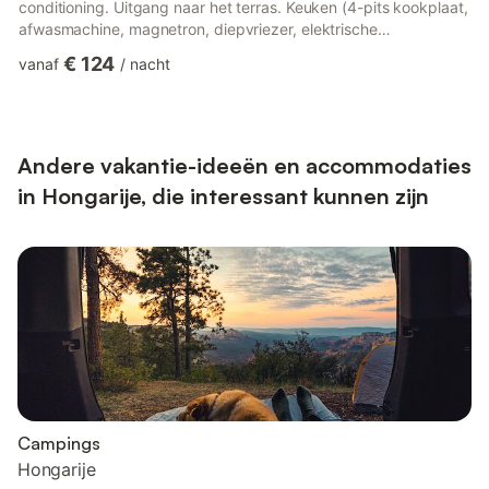
conditioning. Uitgang naar het terras. Keuken (4-pits kookplaat,
afwasmachine, magnetron, diepvriezer, elektrische
koffiemachine). Uitgang naar de tuin. Douche/WC. Geen
€ 124
vanaf
/
nacht
verwarmingsmogelijkheid. Bovenverdieping: 1 kamer met 1 2-
pers bed (180 cm, lengte 200 cm), air-conditioning. Uitgang
naar het balkon. 1 kleine kamer met 1 x 2 stapelbedden, air-
conditioning. Douche/WC. Balkon 4 m2, groot terras 20 m2,
klein terras 8...
Andere vakantie-ideeën en accommodaties
in Hongarije, die interessant kunnen zijn
Campings
Hongarije