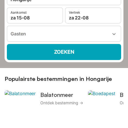
Aankomst
Vertrek
za 15-08
za 22-08
Gasten
ZOEKEN
Populairste bestemmingen in Hongarije
Balatonmeer
Bo
Ontdek bestemming →
Ont