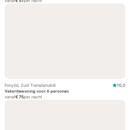
vanaf
€ 57
per nacht
Fonyód, Zuid Transdanubië
10,0
Vakantiewoning voor 6 personen
vanaf
€ 75
per nacht