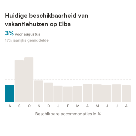
Huidige beschikbaarheid van
vakantiehuizen op Elba
3%
voor augustus
17%
jaarlijks gemiddelde
A
S
O
N
D
J
F
M
A
M
J
J
A
Beschikbare accommodaties in %