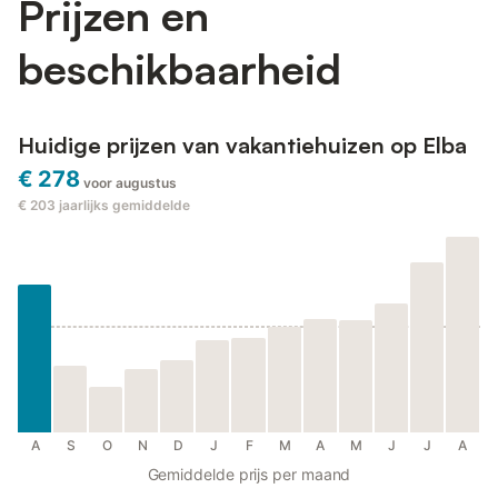
Prijzen en
beschikbaarheid
Huidige prijzen van vakantiehuizen op Elba
€ 278
voor augustus
€ 203
jaarlijks gemiddelde
A
S
O
N
D
J
F
M
A
M
J
J
A
Gemiddelde prijs per maand