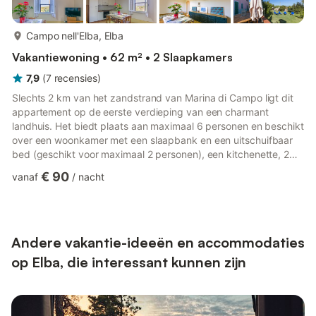
meer...
Campo nell'Elba, Elba
Vakantiewoning • 62 m² • 2 Slaapkamers
7,9
(
7
recensies
)
Slechts 2 km van het zandstrand van Marina di Campo ligt dit
appartement op de eerste verdieping van een charmant
landhuis. Het biedt plaats aan maximaal 6 personen en beschikt
over een woonkamer met een slaapbank en een uitschuifbaar
bed (geschikt voor maximaal 2 personen), een kitchenette, 2
slaapkamers en een badkamer. Het appartement is
€ 90
vanaf
/
nacht
kindvriendelijk en biedt WLAN-internet, satelliet-tv, een
kinderstoel (op aanvraag), een kinderbed (tegen toeslag), een
babybedje en parkeergelegenheid. Jullie kunnen gebruikmaken
van een grote, omheinde gemeenschappelijke tuin met
barbecue en ligstoelen...
Andere vakantie-ideeën en accommodaties
op Elba, die interessant kunnen zijn