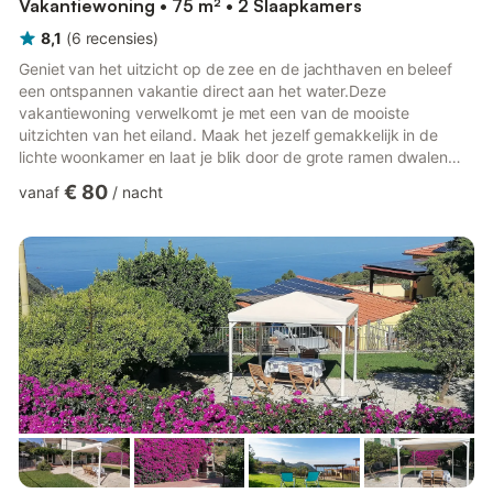
Vakantiewoning • 75 m² • 2 Slaapkamers
8,1
(
6
recensies
)
Geniet van het uitzicht op de zee en de jachthaven en beleef
een ontspannen vakantie direct aan het water.Deze
vakantiewoning verwelkomt je met een van de mooiste
uitzichten van het eiland. Maak het jezelf gemakkelijk in de
lichte woonkamer en laat je blik door de grote ramen dwalen
over de haven, de baai en de glinsterende zee. Het
€ 80
vanaf
/
nacht
gemoderniseerde appartement combineert aangenaam
wooncomfort met een uitstekende locatie. Neem plaats aan de
eettafel, plan de excursies van de dag of geniet van de
bijzondere sfeer als de boten in en uit de haven varen. De
praktische keuken heeft alles wat je n...