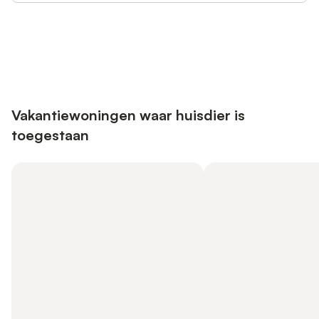
Bespaar tot 10% op veel verblijven
Registreren
met een account.
Vakantiewoningen waar huisdier is
toegestaan