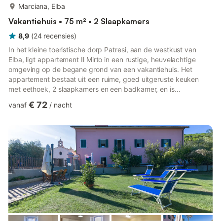
meer...
Marciana, Elba
Vakantiehuis • 75 m² • 2 Slaapkamers
8,9
(
24
recensies
)
In het kleine toeristische dorp Patresi, aan de westkust van
Elba, ligt appartement Il Mirto in een rustige, heuvelachtige
omgeving op de begane grond van een vakantiehuis. Het
appartement bestaat uit een ruime, goed uitgeruste keuken
met eethoek, 2 slaapkamers en een badkamer, en is
kindvriendelijk en geschikt voor 5 personen. Verder beschikken
€ 72
vanaf
/
nacht
jullie over wifi en satelliet-tv. Op het terrein is een parkeerplaats
aanwezig. Het hoogtepunt is het buitengedeelte: ideaal om te
ontspannen onder de mediterrane zon, met een verzorgde tuin
met typische beplanting en een terras met tuinmeubilair en...