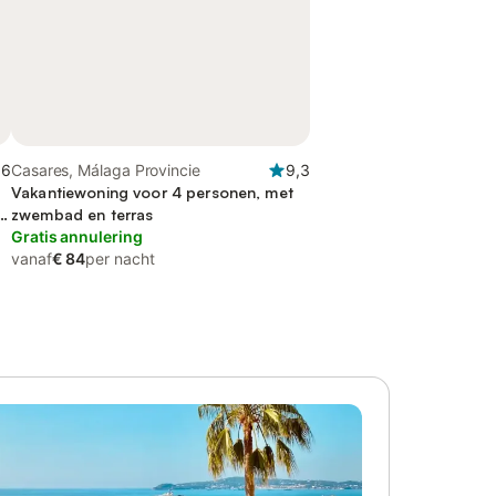
,6
Casares, Málaga Provincie
9,3
Vakantiewoning voor 4 personen, met
p
zwembad en terras
Gratis annulering
vanaf
€ 84
per nacht