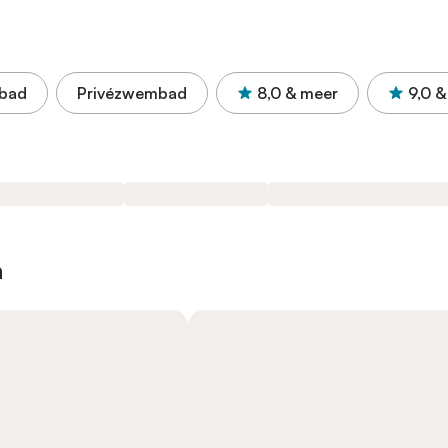
bad
Privézwembad
8,0
& meer
9,0
&
n