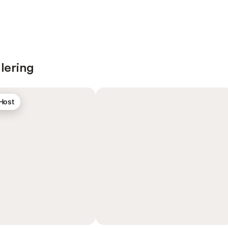
lering
 Host