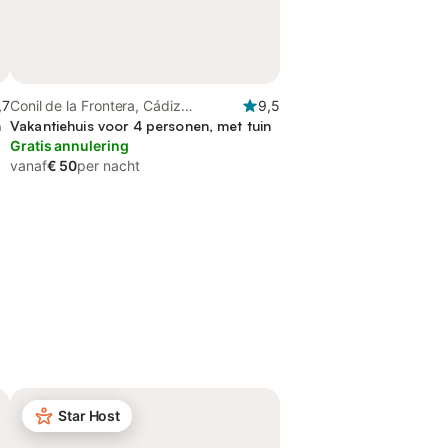
,7
Conil de la Frontera, Cádiz
9,5
n
Provincie
Vakantiehuis voor 4 personen, met tuin
Gratis annulering
vanaf
€ 50
per nacht
Star Host