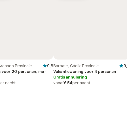
Granada Provincie
9,8
Barbate, Cádiz Provincie
9
s voor 20 personen, met
Vakantiewoning voor 4 personen
Gratis annulering
er nacht
vanaf
€ 54
per nacht