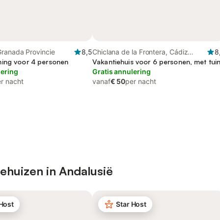
Granada Provincie
8,5
Chiclana de la Frontera, Cádiz
8
ing voor 4 personen
Provincie
Vakantiehuis voor 6 personen, met tui
lering
Gratis annulering
r nacht
vanaf
€ 50
per nacht
ehuizen in Andalusië
 Host
Star Host