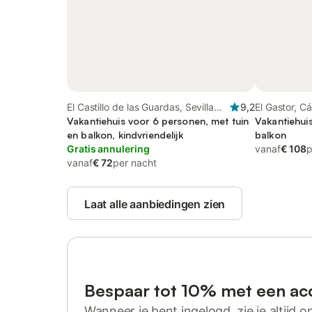
El Castillo de las Guardas, Sevilla
9,2
El Gastor, C
Provincie
Vakantiehuis voor 6 personen, met tuin
Vakantiehui
en balkon, kindvriendelijk
balkon
Gratis annulering
vanaf
€ 108
p
vanaf
€ 72
per nacht
Laat alle aanbiedingen zien
Bespaar tot 10% met een ac
Wanneer je bent ingelogd, zie je altijd on