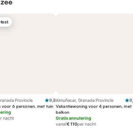
 zee
 Host
Granada Provincie
9,8
Almuñecar, Granada Provincie
9
s voor 6 personen, met tuin
Vakantiewoning voor 4 personen, met
lering
balkon
r nacht
Gratis annulering
vanaf
€ 110
per nacht