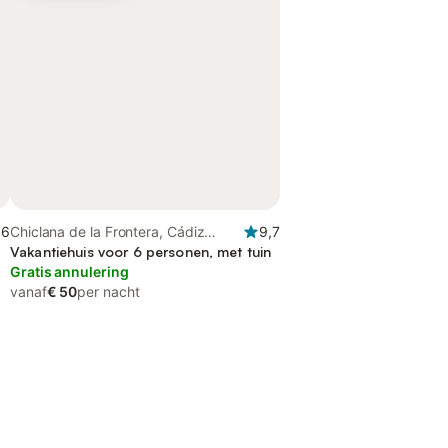
,6
Chiclana de la Frontera, Cádiz
9,7
Provincie
Vakantiehuis voor 6 personen, met tuin
Gratis annulering
vanaf
€ 50
per nacht