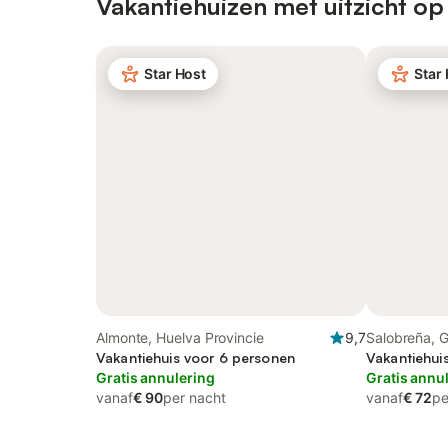
Vakantiehuizen met uitzicht op
Star Host
Star
Almonte, Huelva Provincie
9,7
Salobreña, 
Vakantiehuis voor 6 personen
Vakantiehui
Gratis annulering
Gratis annu
vanaf
€ 90
per nacht
vanaf
€ 72
pe