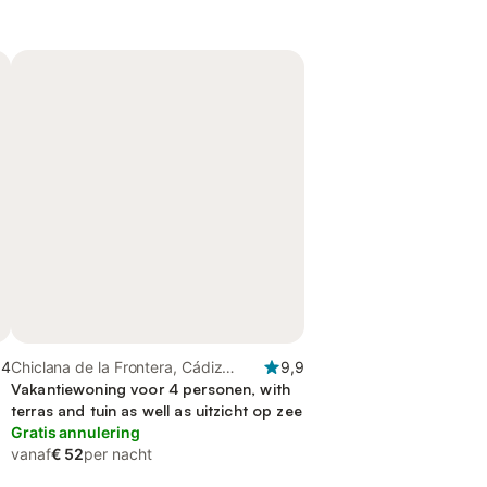
,4
Chiclana de la Frontera, Cádiz
9,9
Provincie
Vakantiewoning voor 4 personen, with
terras and tuin as well as uitzicht op zee
Gratis annulering
vanaf
€ 52
per nacht