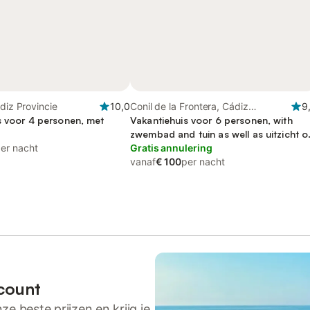
ádiz Provincie
10,0
Conil de la Frontera, Cádiz
9
s voor 4 personen, met
Provincie
Vakantiehuis voor 6 personen, with
zwembad and tuin as well as uitzicht o
er nacht
zee
Gratis annulering
vanaf
€ 100
per nacht
count
ze beste prijzen en krijg je