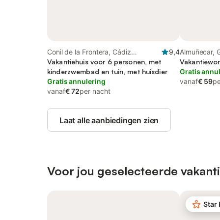
Conil de la Frontera, Cádiz
9,4
Almuñecar, 
Provincie
Vakantiehuis voor 6 personen, met
Vakantiewon
kinderzwembad en tuin, met huisdier
Gratis annu
Gratis annulering
vanaf
€ 59
pe
vanaf
€ 72
per nacht
Laat alle aanbiedingen zien
Voor jou geselecteerde vakanti
Star