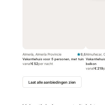
Almería, Almería Provincie
8,6
Almuñecar, 
Vakantiehuis voor 5 personen, met tuin
Vakantiehui
vanaf
€ 52
per nacht
balkon
vanaf
€ 219
p
Laat alle aanbiedingen zien