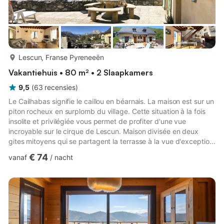
meer...
Lescun, Franse Pyreneeën
Vakantiehuis • 80 m² • 2 Slaapkamers
9,5
(
63
recensies
)
Le Cailhabas signifie le caillou en béarnais. La maison est sur un
piton rocheux en surplomb du village. Cette situation à la fois
insolite et privilégiée vous permet de profiter d'une vue
incroyable sur le cirque de Lescun. Maison divisée en deux
gites mitoyens qui se partagent la terrasse à la vue d'exception.
Confort intérieur 3 étoiles. Rez de chaussée : - Cuisine équipée
€ 74
vanaf
/
nacht
(micro-ondes, frigo-congélateur, plaque cuisson gaz, four
électrique, lave-vaisselle). Cellier (lave-linge, 1 vasque). -
Séjour/coin-salon (TV, cheminée, chaine Bluetooth enceinte
connectée, box internet en WIFI). WC. ...