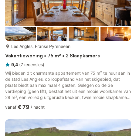
meer...
Les Angles, Franse Pyreneeën
Vakantiewoning • 75 m² • 2 Slaapkamers
9,4
(
7
recensies
)
Wij bieden dit charmante appartement van 75 m² te huur aan in
de stad Les Angles, op loopafstand van het skigebied, dat
plaats biedt aan maximaal 4 gasten. Gelegen op de 3e
verdieping (geen lift), bestaat het uit een mooie woonkamer van
28 m², een volledig uitgeruste keuken, twee mooie slaapkamers
en een badkamer, en u kunt genieten van een terras en een tuin
€ 79
vanaf
/
nacht
van ongeveer 80 m². Wi-Fi is inbegrepen – we wachten op u!
De accommodatie is als volgt ingedeeld: - Een woonkamer van
28 m² met tv, slaapbank, fauteuils en een eethoek. - Een open,
volledig uitgeruste keuken inclusief: waterkoker, ove...