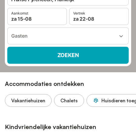
Aankomst
Vertrek
za 15-08
za 22-08
Gasten
ZOEKEN
Accommodaties ontdekken
Vakantiehuizen
Chalets
Huisdieren toe
Kindvriendelijke vakantiehuizen