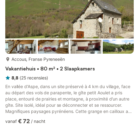
meer...
Accous, Franse Pyreneeën
Vakantiehuis • 80 m² • 2 Slaapkamers
8,8
(
25
recensies
)
En vallée d'Aspe, dans un site préservé à 4 km du village, face
au départ des vols de parapente, le gîte petit Aoulet a pris
place, entouré de prairies et montagne, à proximité d'un autre
gîte. Site isolé, idéal pour se déconnecter et se ressourcer.
Magnifiques paysages pyrénéens. Cette grange en cailloux a
conservé son caractère et son architecture atypique. Au rez-
€ 72
vanaf
/
nacht
de-chaussée : - Une cuisine équipée (micro-ondes, lave-
vaisselle, plaques vitrocéramiques, four électrique, frigo-
congélateur). Appareil à raclette à disposition. - Un coin-repas