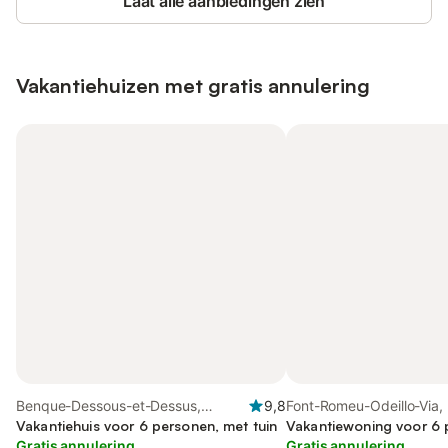
Laat alle aanbiedingen zien
Vakantiehuizen met gratis annulering
Benque-Dessous-et-Dessus,
9,8
Font-Romeu-Odeillo-Via,
Franse Pyreneeën
Vakantiehuis voor 6 personen, met tuin
Pyreneeën
Vakantiewoning voor 6
Gratis annulering
Gratis annulering