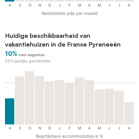
A
S
O
N
D
J
F
M
A
M
J
J
A
Gemiddelde prijs per maand
Huidige beschikbaarheid van
vakantiehuizen in de Franse Pyreneeën
10%
voor augustus
55%
jaarlijks gemiddelde
A
S
O
N
D
J
F
M
A
M
J
J
A
Beschikbare accommodaties in %