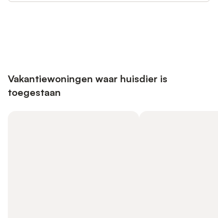
Bespaar tot 10% op veel verblijven
Registreren
met een account.
Vakantiewoningen waar huisdier is
toegestaan