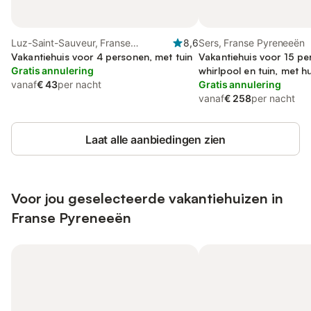
Luz-Saint-Sauveur, Franse
8,6
Sers, Franse Pyreneeën
Pyreneeën
Vakantiehuis voor 4 personen, met tuin
Vakantiehuis voor 15 pe
Gratis annulering
whirlpool en tuin, met hu
vanaf
€ 43
per nacht
Gratis annulering
vanaf
€ 258
per nacht
Laat alle aanbiedingen zien
Voor jou geselecteerde vakantiehuizen in
Franse Pyreneeën