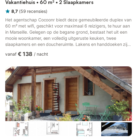
Vakantiehuis • 60 m² • 2 Slaapkamers
8,7
(
59
recensies
)
Het agentschap Cocoonr biedt deze gemeubileerde duplex van
60 m² met wifi, geschikt voor maximaal 6 reizigers, te huur aan
in Marseille. Gelegen op de begane grond, bestaat het uit een
mooie woonkamer, een volledig uitgeruste keuken, twee
slaapkamers en een doucheruimte. Lakens en handdoeken zijn
inbegrepen - we wachten op u! De indeling van het
€ 138
vanaf
/
nacht
appartement is als volgt: - Bij binnenkomst in het appartement
vindt u een volledig uitgeruste keuken (vaatwasser,
koffiezetapparaat, waterkoker, kookplaat...) die uitkomt op de
woon-eetkamer. - Op hetzelfde niveau een slaapkamer met een
tweepersoon...