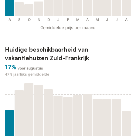
A
S
O
N
D
J
F
M
A
M
J
J
A
Gemiddelde prijs per maand
Huidige beschikbaarheid van
vakantiehuizen Zuid-Frankrijk
17%
voor augustus
47%
jaarlijks gemiddelde