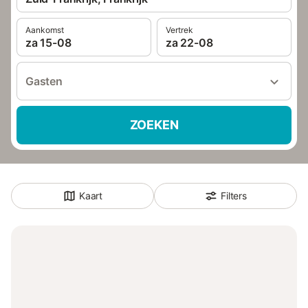
Aankomst
Vertrek
za 15-08
za 22-08
Gasten
ZOEKEN
Kaart
Filters