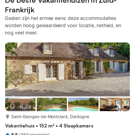
De beste Vakantiehuizen in Zuid-
Frankrijk
Gasten zijn het ermee eens: deze accommodaties
worden hoog gewaardeerd voor locatie, netheid, en
nog veel meer.
meer...
Saint-Georges-de-Montclard, Dordogne
Vakantiehuis • 152 m² • 4 Slaapkamers
8,5
(
393
recensies
)