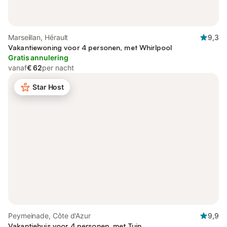
Marseillan, Hérault
9,3
Vakantiewoning voor 4 personen, met Whirlpool
Gratis annulering
vanaf
€ 62
per nacht
Star Host
Peymeinade, Côte d'Azur
9,9
Vakantiehuis voor 4 personen, met Tuin