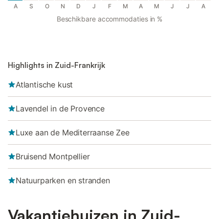
A
S
O
N
D
J
F
M
A
M
J
J
A
Beschikbare accommodaties in %
Highlights in Zuid-Frankrijk
Atlantische kust
Lavendel in de Provence
Luxe aan de Mediterraanse Zee
Bruisend Montpellier
Natuurparken en stranden
Vakantiehuizen in Zuid-