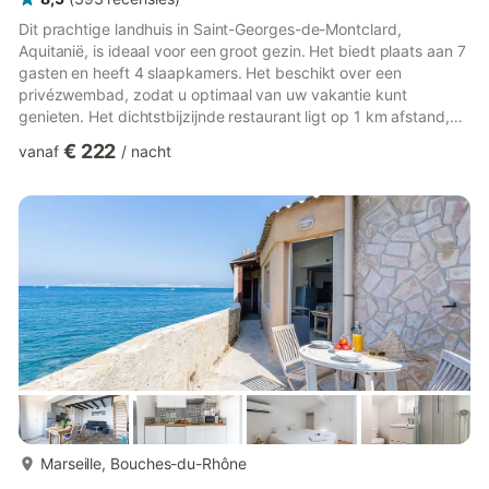
Dit prachtige landhuis in Saint-Georges-de-Montclard,
Aquitanië, is ideaal voor een groot gezin. Het biedt plaats aan 7
gasten en heeft 4 slaapkamers. Het beschikt over een
privézwembad, zodat u optimaal van uw vakantie kunt
genieten. Het dichtstbijzijnde restaurant ligt op 1 km afstand,
waar u lokale delicatessen kunt proeven. Mocht u onverhoopt
€ 222
vanaf
/
nacht
toch geen boodschappen meer willen doen, dan vindt u de
supermarkten op slechts 1000 meter afstand. Het landhuis ligt
op 20 km afstand van de rivier, mocht u een dagje langs de
kreek willen doorbrengen. Paardrijden is mogelijk binnen 5 km.
De woonk...
meer...
Marseille, Bouches-du-Rhône