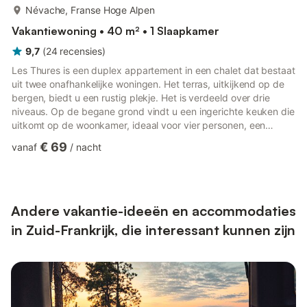
meer...
Névache, Franse Hoge Alpen
Vakantiewoning • 40 m² • 1 Slaapkamer
9,7
(
24
recensies
)
Les Thures is een duplex appartement in een chalet dat bestaat
uit twee onafhankelijke woningen. Het terras, uitkijkend op de
bergen, biedt u een rustig plekje. Het is verdeeld over drie
niveaus. Op de begane grond vindt u een ingerichte keuken die
uitkomt op de woonkamer, ideaal voor vier personen, een
badkamer en een apart toilet. Op de begane grond van de tuin
€ 69
vanaf
/
nacht
bevinden zich een slaapkamer met een tweepersoonsbed van
140 cm, twee eenpersoonsbedden van 90 cm en een apart
toilet. Tot slot wacht er een gezellige mezzanine met een tv-
lounge op u! Zowel in de winter als in de zomer is appartem...
Andere vakantie-ideeën en accommodaties
in Zuid-Frankrijk, die interessant kunnen zijn