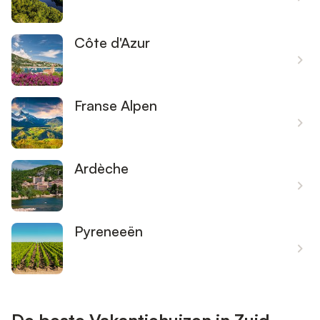
Côte d'Azur
Franse Alpen
Ardèche
Pyreneeën