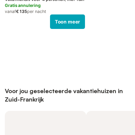
Gratis annulering
vanaf
€ 135
per nacht
Toon meer
Bespaar tot 10% op veel verblijven
Registreren
met een account.
Voor jou geselecteerde vakantiehuizen in
Zuid-Frankrijk