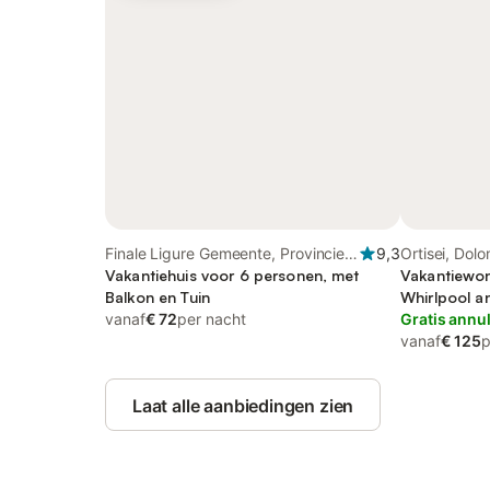
Finale Ligure Gemeente, Provincie
9,3
Ortisei, Dol
Savona
Vakantiehuis voor 6 personen, met
Vakantiewon
Balkon en Tuin
Whirlpool an
vanaf
€ 72
per nacht
Gratis annu
vanaf
€ 125
p
Laat alle aanbiedingen zien