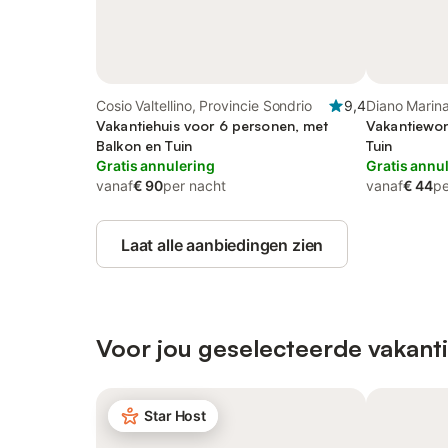
Cosio Valtellino, Provincie Sondrio
9,4
Diano Marin
Vakantiehuis voor 6 personen, met
Imperia
Vakantiewon
Balkon en Tuin
Tuin
Gratis annulering
Gratis annu
vanaf
€ 90
per nacht
vanaf
€ 44
pe
Laat alle aanbiedingen zien
Voor jou geselecteerde vakanti
Star Host