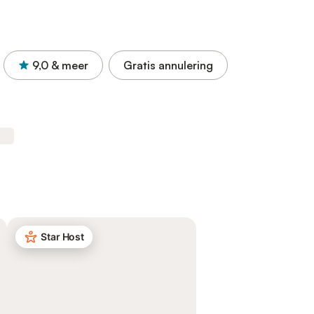
9,0
& meer
Gratis annulering
Star Host