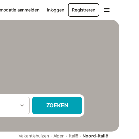
modatie aanmelden
Inloggen
Registreren
ZOEKEN
·
·
·
Vakantiehuizen
Alpen
Italië
Noord-Italië