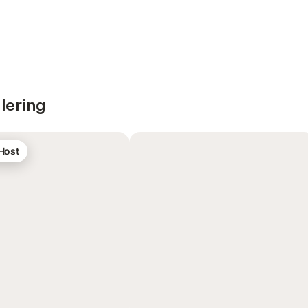
lering
 Host