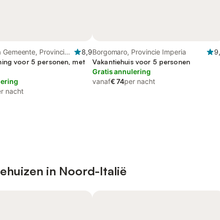
a Gemeente, Provincie
8,9
Borgomaro, Provincie Imperia
9
ing voor 5 personen, met
Vakantiehuis voor 5 personen
Gratis annulering
lering
vanaf
€ 74
per nacht
r nacht
ehuizen in Noord-Italië