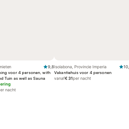
omieten
9,8
Isolabona, Provincie Imperia
10
ing voor 4 personen, with
Vakantiehuis voor 4 personen
d Tuin as well as Sauna
vanaf
€ 31
per nacht
lering
er nacht