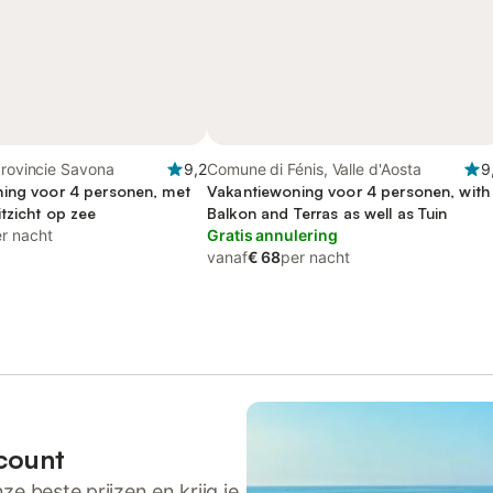
Provincie Savona
9,2
Comune di Fénis, Valle d'Aosta
9
ing voor 4 personen, met
Vakantiewoning voor 4 personen, with
tzicht op zee
Balkon and Terras as well as Tuin
r nacht
Gratis annulering
vanaf
€ 68
per nacht
count
ze beste prijzen en krijg je