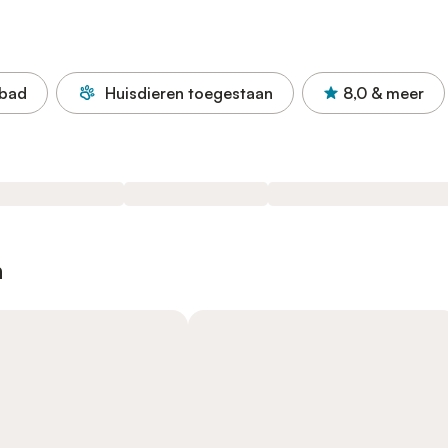
bad
Huisdieren toegestaan
8,0
& meer
n