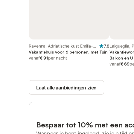
Ravenna, Adriatische kust Emilia-
7,8
Laigueglia, 
Romagna
Vakantiehuis voor 6 personen, met Tuin
Vakantiewon
vanaf
€ 91
per nacht
Balkon en Ui
vanaf
€ 69
pe
Laat alle aanbiedingen zien
Bespaar tot 10% met een ac
Wanneer je bent ingelogd, zie je altijd on