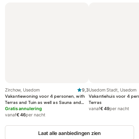
Zirchow, Usedom
9,3
Usedom Stadt, Usedom
Vakantiewoning voor 4 personen, with
Vakantiehuis voor 4 pe
Terras and Tuin as well as Sauna and
Terras
Uitzicht
Gratis annulering
vanaf
€ 49
per nacht
vanaf
€ 46
per nacht
Laat alle aanbiedingen zien