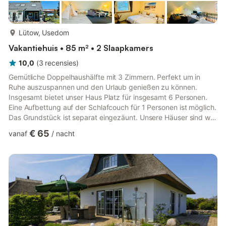
meer...
Lütow, Usedom
Vakantiehuis • 85 m² • 2 Slaapkamers
10,0
(
3
recensies
)
Gemütliche Doppelhaushälfte mit 3 Zimmern. Perfekt um in
Ruhe auszuspannen und den Urlaub genießen zu können.
Insgesamt bietet unser Haus Platz für insgesamt 6 Personen.
Eine Aufbettung auf der Schlafcouch für 1 Personen ist möglich.
Das Grundstück ist separat eingezäunt. Unsere Häuser sind wie
folgt ausgestattet: Wohnzimmer: - großer moderner 55''
€ 65
vanaf
/
nacht
Samsung Flachbild TV inkl. Sat TV - große Eckcouch - Sitzecke
- Spielesammlung Schlafzimmer: - mit Doppelbett mit
Testsieger Emma ONE Matratze - Kleiderschrank -
Mückenschutzgitter Kinderzimmer mit: - 2 Einzelbetten - 1
Doppelstockbett - Kleiders...