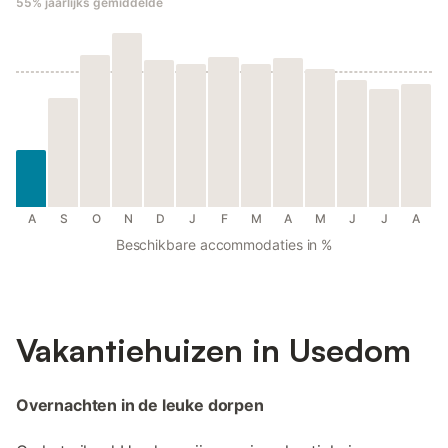
55%
jaarlijks gemiddelde
A
S
O
N
D
J
F
M
A
M
J
J
A
Beschikbare accommodaties in %
Vakantiehuizen in Usedom
Overnachten in de leuke dorpen