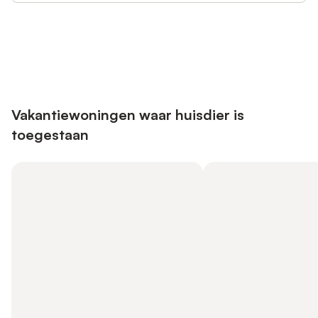
Bespaar tot 10% op veel verblijven
Registreren
met een account.
Vakantiewoningen waar huisdier is
toegestaan