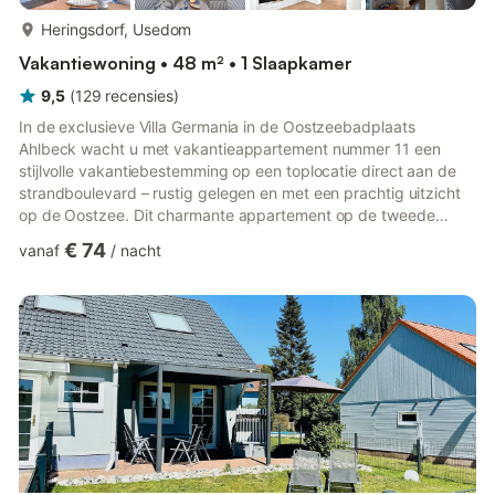
meer...
Heringsdorf, Usedom
Vakantiewoning • 48 m² • 1 Slaapkamer
9,5
(
129
recensies
)
In de exclusieve Villa Germania in de Oostzeebadplaats
Ahlbeck wacht u met vakantieappartement nummer 11 een
stijlvolle vakantiebestemming op een toplocatie direct aan de
strandboulevard – rustig gelegen en met een prachtig uitzicht
op de Oostzee. Dit charmante appartement op de tweede
verdieping biedt op 48 m² alles wat u nodig heeft voor een
€ 74
vanaf
/
nacht
ontspannen vakantie aan zee. Vooral stellen en kleine gezinnen
vinden hier de ideale combinatie van comfort, maritieme sfeer
en directe nabijheid van het strand. De open woonruimte
combineert op vakkundige wijze woon- en eetcomfort met een
aangenaam r...