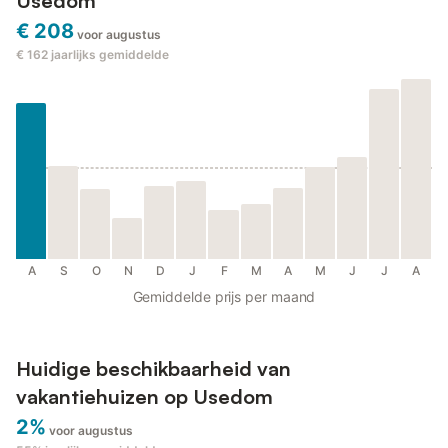
Usedom
€ 208
voor augustus
€ 162
jaarlijks gemiddelde
A
S
O
N
D
J
F
M
A
M
J
J
A
Gemiddelde prijs per maand
Huidige beschikbaarheid van
vakantiehuizen op Usedom
2%
voor augustus