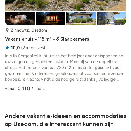
meer...
Zinnowitz, Usedom
Vakantiehuis • 115 m² • 3 Slaapkamers
10,0
(
2
recensies
)
In Villa Sorgenfrei kunt u zich het hele jaar door ontspannen en
uw zorgen en gedachten loslaten. Kom bij van de dagelijkse
stress. Het perceel van ca. 780 m2 is bijzonder geschikt voor
gezinnen met kinderen en grootouders of voor samenreizende
koppels. 's Nachts vindt u de nodige rust dankzij volledige
driedubbele beglazing, inclusief vliegenhorren. De
€ 110
vanaf
/
nacht
vakantiewoning beschikt over een toegankelijke slaapkamer op
de begane grond en 2 slaapkamers op de verdieping met een
kleedkamer. De ruime badkamer op de verdieping is naast 2
wastafels en een douche voorzien van een whirlpool als
hoogtepun...
Andere vakantie-ideeën en accommodaties
op Usedom, die interessant kunnen zijn