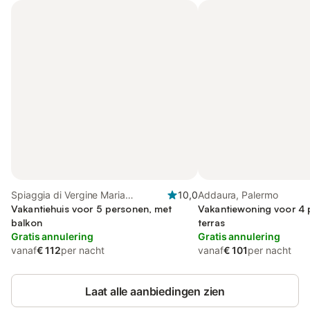
Spiaggia di Vergine Maria
10,0
Addaura, Palermo
(Palermo), Palermo
Vakantiehuis voor 5 personen, met
Vakantiewoning voor 4 
balkon
terras
Gratis annulering
Gratis annulering
vanaf
€ 112
per nacht
vanaf
€ 101
per nacht
Laat alle aanbiedingen zien