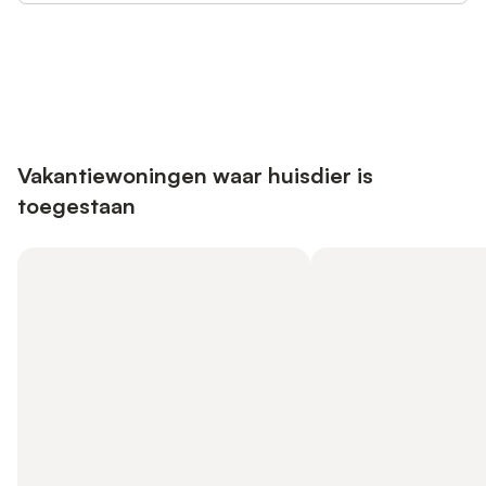
Bespaar tot 10% op veel verblijven
Registreren
met een account.
Vakantiewoningen waar huisdier is
toegestaan