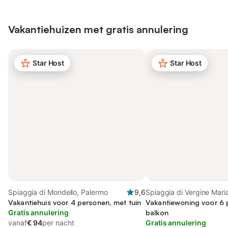
Vakantiehuizen met gratis annulering
Star Host
Star Host
Spiaggia di Mondello, Palermo
9,6
Spiaggia di Vergine Mari
Vakantiehuis voor 4 personen, met tuin
(Palermo), Palermo
Vakantiewoning voor 6 
Gratis annulering
balkon
vanaf
€ 94
per nacht
Gratis annulering