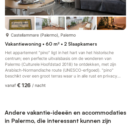
meer...
Castellammare (Palermo), Palermo
Vakantiewoning • 60 m² • 2 Slaapkamers
Het appartement "pino" ligt in het hart van het historische
centrum; een perfecte uitvalsbasis om de wonderen van
Palermo (Culturele Hoofdstad 2018) te ontdekken, met zijn
Arabisch-Normandische route (UNESCO-erfgoed). "pino"
beschikt over een groot terras waar u in alle rust en privacy
kunt genieten van uw ontspanningsmomenten. Op een paar
€ 126
vanaf
/
nacht
honderd meter afstand vindt u de bushalte van de bus van en
naar de luchthaven en bussen voor stadstours. Wij bieden een
bagageopslagdienst en een eventuele late check-out. Het
appartement biedt plaats aan maximaal 4 personen, als volgt
ondergebracht: 2 p...
Andere vakantie-ideeën en accommodaties
in Palermo, die interessant kunnen zijn