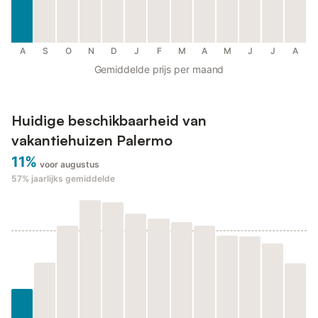
A
S
O
N
D
J
F
M
A
M
J
J
A
Gemiddelde prijs per maand
Huidige beschikbaarheid van
vakantiehuizen Palermo
11%
voor augustus
57%
jaarlijks gemiddelde