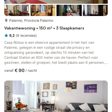
meer...
Palermo, Provincie Palermo
Vakantiewoning • 150 m² • 3 Slaapkamers
9,2
(
9
recensies
)
Casa Ròdue is een sfeervol appartement in het hart van
Palermo, gelegen in een rustige straat die privacy en
ontspanning garandeert, op slechts 10 minuten van het
Centraal Station en 800 meter van de haven. Perfect voor
gezinnen, stellen of groepen, het biedt plaats aan 6 personen,
gratis Wi-Fi en is een ideale ruimte voor werken op afstand. Het
€ 90
vanaf
/
nacht
appartement, gelegen op de eerste verdieping van een
historisch gebouw, is ingericht met traditionele Siciliaanse
accenten. De locatie stelt u in staat om het historische centrum
van Palermo gemakkelijk te voet te verkennen en monumenten
te bezoeken...