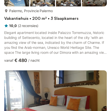
meer...
Palermo, Provincie Palermo
Vakantiehuis • 200 m² • 3 Slaapkamers
10,0
(
2
recensies
)
Elegant apartment located inside Palazzo Torremuzza, historic
building of Settecento, located in the heart of the city 'with an
amazing view of the sea, indicated by the charm of Charme. If
you find the Arab-norman, Unesco World Heritage Site. The
space The large living room of our Dimora with an amazing view
on the sea rents the only one in our apartment. Guest access
€ 480
vanaf
/
nacht
They have long-distance access to all bedrooms with private
bathroom in camera, large living room, kitchen equipped with all
the comforts and terraces with an enchanting view of the sea.
Other things to note In order to be ab...