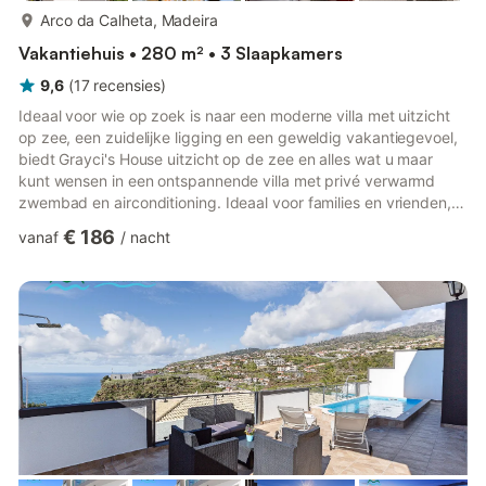
meer...
Arco da Calheta, Madeira
Vakantiehuis • 280 m² • 3 Slaapkamers
9,6
(
17
recensies
)
Ideaal voor wie op zoek is naar een moderne villa met uitzicht
op zee, een zuidelijke ligging en een geweldig vakantiegevoel,
biedt Grayci's House uitzicht op de zee en alles wat u maar
kunt wensen in een ontspannende villa met privé verwarmd
zwembad en airconditioning. Ideaal voor families en vrienden,
het profiteert van de hoofd villa die wordt aangevuld met een
€ 186
vanaf
/
nacht
zelfstandig studio-appartement met eigen kitchenette en
doucheruimte, bereikbaar via een buitentrap. Gelegen iets meer
dan een kilometer van Calheta, naar verluidt het zonnigste en
warmste gebied op Madeira, aan de hoofdweg en omr...