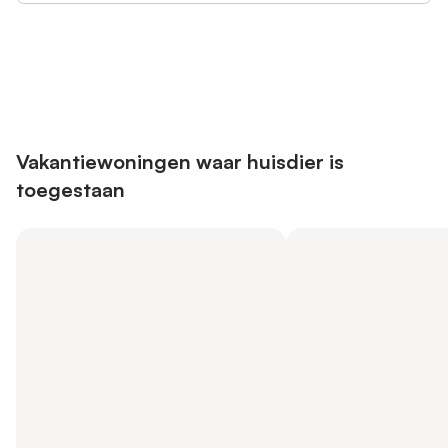
Bespaar tot 10% op veel verblijven
Registreren
met een account.
Vakantiewoningen waar huisdier is
toegestaan