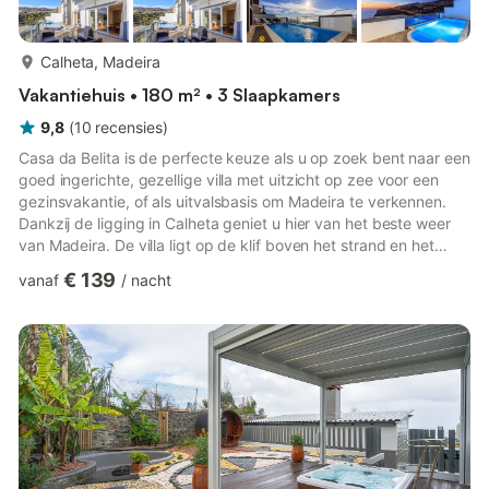
meer...
Calheta, Madeira
Vakantiehuis • 180 m² • 3 Slaapkamers
9,8
(
10
recensies
)
Casa da Belita is de perfecte keuze als u op zoek bent naar een
goed ingerichte, gezellige villa met uitzicht op zee voor een
gezinsvakantie, of als uitvalsbasis om Madeira te verkennen.
Dankzij de ligging in Calheta geniet u hier van het beste weer
van Madeira. De villa ligt op de klif boven het strand en het
resort van Calheta, waardoor u vanuit alle kamers en het
€ 139
vanaf
/
nacht
dakterras kunt genieten van het uitzicht op zee. De hal leidt
naar twee slaapkamers (één met een kingsize
tweepersoonsbed, de andere met twee eenpersoonsbedden)
en de gezinsbadkamer, en beneden naar de woonkamer.
Onderaan de tra...