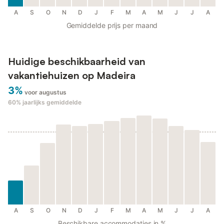
A
S
O
N
D
J
F
M
A
M
J
J
A
Gemiddelde prijs per maand
Huidige beschikbaarheid van
vakantiehuizen op Madeira
3%
voor augustus
60%
jaarlijks gemiddelde
A
S
O
N
D
J
F
M
A
M
J
J
A
Beschikbare accommodaties in %