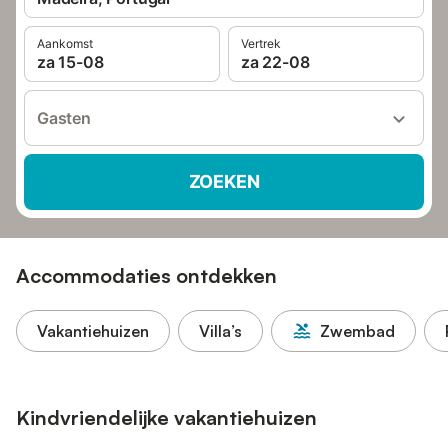
Aankomst
Vertrek
za 15-08
za 22-08
Gasten
ZOEKEN
Accommodaties ontdekken
Vakantiehuizen
Villa’s
Zwembad
Kindvriendelijke vakantiehuizen