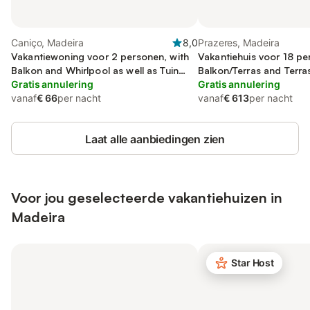
Caniço, Madeira
8,0
Prazeres, Madeira
Vakantiewoning voor 2 personen, with
Vakantiehuis voor 18 pe
Balkon and Whirlpool as well as Tuin
Balkon/Terras and Terras
and Kinderzwembad
Gratis annulering
and Zwembad
Gratis annulering
vanaf
€ 66
per nacht
vanaf
€ 613
per nacht
Laat alle aanbiedingen zien
Voor jou geselecteerde vakantiehuizen in
Madeira
Star Host