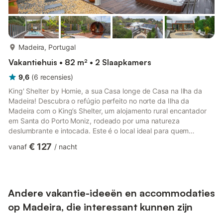
meer...
Madeira, Portugal
Vakantiehuis • 82 m² • 2 Slaapkamers
9,6
(
6
recensies
)
King' Shelter by Homie, a sua Casa longe de Casa na Ilha da
Madeira! Descubra o refúgio perfeito no norte da Ilha da
Madeira com o King’s Shelter, um alojamento rural encantador
em Santa do Porto Moniz, rodeado por uma natureza
deslumbrante e intocada. Este é o local ideal para quem
procura paz, tranquilidade e a oportunidade de se reconectar
€ 127
vanaf
/
nacht
com o que realmente importa, longe da azáfama do quotidiano.
Com capacidade para 4 pessoas, o King’s Shelter oferece o
máximo de conforto em dois quartos acolhedores, ambos
equipados com camas de casal, um deles en suite. No rés-do-
chão, encontra uma c...
Andere vakantie-ideeën en accommodaties
op Madeira, die interessant kunnen zijn