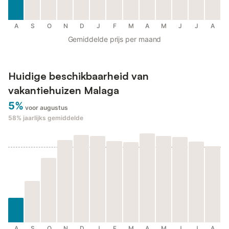
A
S
O
N
D
J
F
M
A
M
J
J
A
Gemiddelde prijs per maand
Huidige beschikbaarheid van
vakantiehuizen Malaga
5%
voor augustus
58%
jaarlijks gemiddelde
A
S
O
N
D
J
F
M
A
M
J
J
A