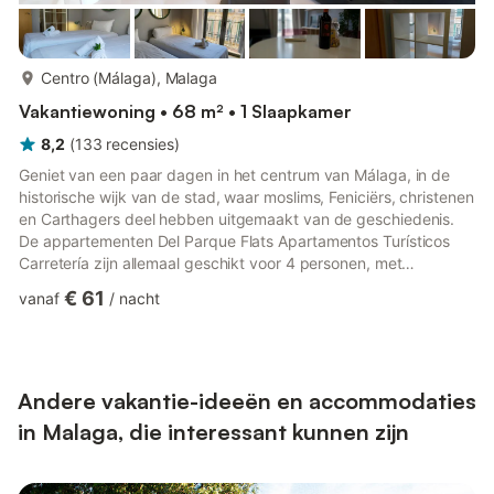
meer...
Centro (Málaga), Malaga
Vakantiewoning • 68 m² • 1 Slaapkamer
8,2
(
133
recensies
)
Geniet van een paar dagen in het centrum van Málaga, in de
historische wijk van de stad, waar moslims, Feniciërs, christenen
en Carthagers deel hebben uitgemaakt van de geschiedenis.
De appartementen Del Parque Flats Apartamentos Turísticos
Carretería zijn allemaal geschikt voor 4 personen, met
tweepersoonsbedden en slaapbanken, en er is ook een
€ 61
vanaf
/
nacht
appartement met twee eenpersoonsbedden en een slaapbank.
Het luxe appartement Carreteria AT biedt al bij de ingang een
spectaculaire ruimte. Het plafond is zoals in zijn oorsprong,
meer dan 3 meter hoog, een open ruimte, met een grote
woonkamer, kle...
Andere vakantie-ideeën en accommodaties
in Malaga, die interessant kunnen zijn