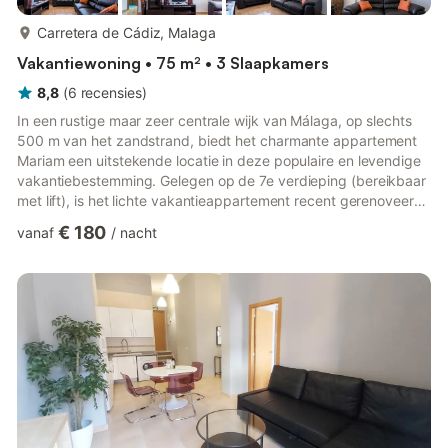
meer...
Carretera de Cádiz, Malaga
Vakantiewoning • 75 m² • 3 Slaapkamers
8,8
(
6
recensies
)
In een rustige maar zeer centrale wijk van Málaga, op slechts
500 m van het zandstrand, biedt het charmante appartement
Mariam een uitstekende locatie in deze populaire en levendige
vakantiebestemming. Gelegen op de 7e verdieping (bereikbaar
met lift), is het lichte vakantieappartement recent gerenoveerd
en bestaat uit een woon-/eetkamer, een goed uitgeruste
€ 180
vanaf
/
nacht
keuken met vaatwasser, 3 slaapkamers (2 slaapkamers met elk
1 bed, waarvan één met mogelijkheid tot een extra
eenpersoonsbed, en een andere slaapkamer met
tweepersoonsbed) en een badkamer, geschikt voor 4
personen. Het kindvriendelijke ...