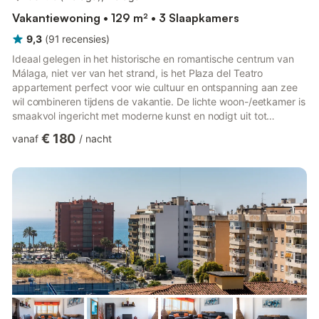
Vakantiewoning • 129 m² • 3 Slaapkamers
9,3
(
91
recensies
)
Ideaal gelegen in het historische en romantische centrum van
Málaga, niet ver van het strand, is het Plaza del Teatro
appartement perfect voor wie cultuur en ontspanning aan zee
wil combineren tijdens de vakantie. De lichte woon-/eetkamer is
smaakvol ingericht met moderne kunst en nodigt uit tot
ontspannen. De goed uitgeruste keuken, drie slaapkamers (één
€ 180
vanaf
/
nacht
met twee eenpersoonsbedden en een stapelbed), een recent
gerenoveerde hoofdbadkamer en een tweede, kleinere maar
volledig uitgeruste badkamer bieden comfort voor maximaal 8
gasten. Het appartement is gezinsvriendelijk en beschikt over
wifi...