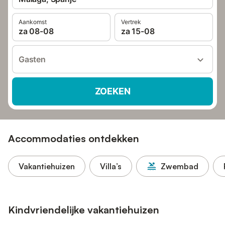
Aankomst
Vertrek
za 08-08
za 15-08
Gasten
ZOEKEN
Accommodaties ontdekken
Vakantiehuizen
Villa’s
Zwembad
Kindvriendelijke vakantiehuizen