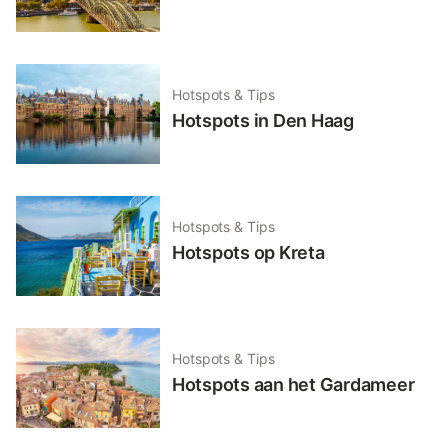
Hotspots & Tips
Hotspots in Den Haag
Hotspots & Tips
Hotspots op Kreta
Hotspots & Tips
Hotspots aan het Gardameer