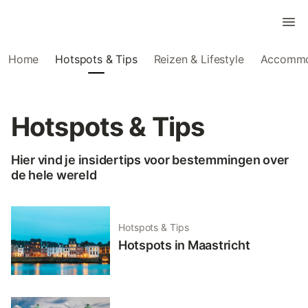
Home
Hotspots & Tips
Reizen & Lifestyle
Accommo
Hotspots & Tips
Hier vind je insidertips voor bestemmingen over
de hele wereld
Hotspots & Tips
Hotspots in Maastricht