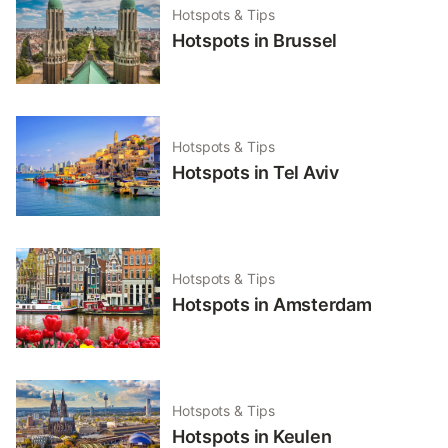
Hotspots & Tips
Hotspots in Brussel
Hotspots & Tips
Hotspots in Tel Aviv
Hotspots & Tips
Hotspots in Amsterdam
Hotspots & Tips
Hotspots in Keulen