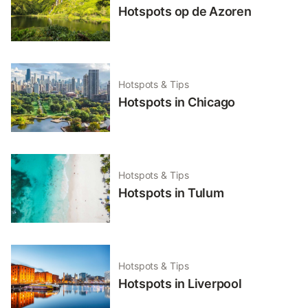
Hotspots op de Azoren
Hotspots & Tips
Hotspots in Chicago
Hotspots & Tips
Hotspots in Tulum
Hotspots & Tips
Hotspots in Liverpool