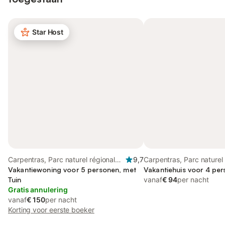
Star Host
Carpentras, Parc naturel régional
9,7
Carpentras, Parc naturel 
du Mont-Ventoux
Vakantiewoning voor 5 personen, met
du Mont-Ventoux
Vakantiehuis voor 4 pe
Tuin
vanaf
€ 94
per nacht
Gratis annulering
vanaf
€ 150
per nacht
Korting voor eerste boeker