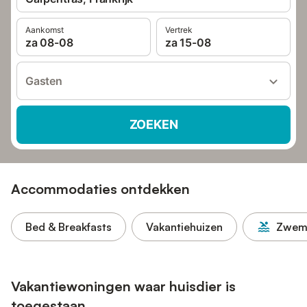
Aankomst
Vertrek
za 08-08
za 15-08
Gasten
ZOEKEN
Accommodaties ontdekken
Bed & Breakfasts
Vakantiehuizen
Zwem
Vakantiewoningen waar huisdier is
toegestaan