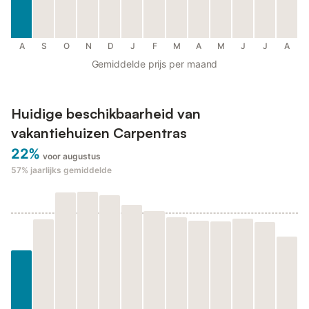
A
S
O
N
D
J
F
M
A
M
J
J
A
Gemiddelde prijs per maand
Huidige beschikbaarheid van
vakantiehuizen Carpentras
22%
voor augustus
57%
jaarlijks gemiddelde