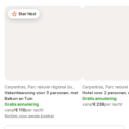
Star Host
Carpentras, Parc naturel régional du
Carpentras, Parc naturel 
Mont-Ventoux
Vakantiewoning voor 3 personen, met
du Mont-Ventoux
Hotel voor 2 personen, 
Balkon en Tuin
Gratis annulering
Gratis annulering
vanaf
€ 239
per nacht
vanaf
€ 110
per nacht
Korting voor eerste boeker