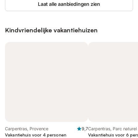
Laat alle aanbiedingen zien
Kindvriendelijke vakantiehuizen
Carpentras, Provence
9,7
Carpentras, Parc naturel 
Vakantiehuis voor 4 personen
du Mont-Ventoux
Vakantiehuis voor 6 pe