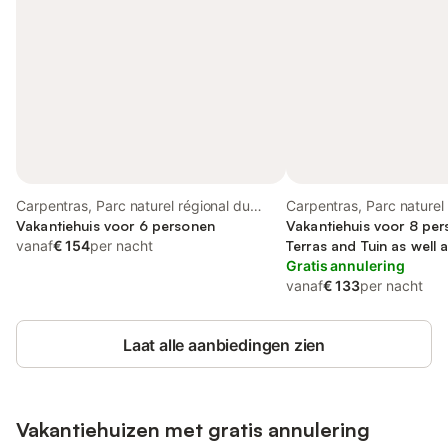
Carpentras, Parc naturel régional du
Carpentras, Parc naturel
Mont-Ventoux
Vakantiehuis voor 6 personen
Mont-Ventoux
Vakantiehuis voor 8 per
vanaf
€ 154
per nacht
Terras and Tuin as wel
Gratis annulering
vanaf
€ 133
per nacht
Laat alle aanbiedingen zien
Vakantiehuizen met gratis annulering