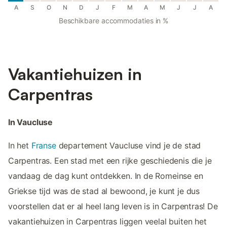
A
S
O
N
D
J
F
M
A
M
J
J
A
Beschikbare accommodaties in %
Vakantiehuizen in
Carpentras
In Vaucluse
In het
Franse
departement Vaucluse vind je de stad
Carpentras. Een stad met een rijke geschiedenis die je
vandaag de dag kunt ontdekken. In de Romeinse en
Griekse tijd was de stad al bewoond, je kunt je dus
voorstellen dat er al heel lang leven is in Carpentras! De
vakantiehuizen in Carpentras liggen veelal buiten het