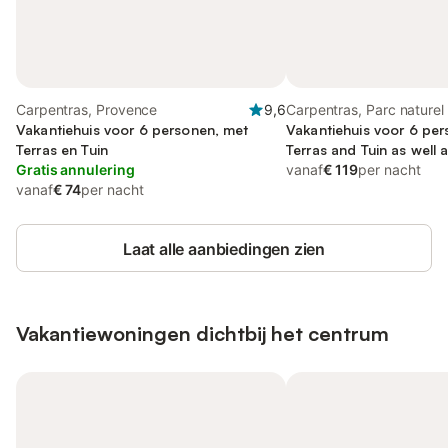
Carpentras, Provence
9,6
Carpentras, Parc naturel 
Vakantiehuis voor 6 personen, met
du Mont-Ventoux
Vakantiehuis voor 6 per
Terras en Tuin
Terras and Tuin as wel
Gratis annulering
vanaf
€ 119
per nacht
vanaf
€ 74
per nacht
Laat alle aanbiedingen zien
Vakantiewoningen dichtbij het centrum