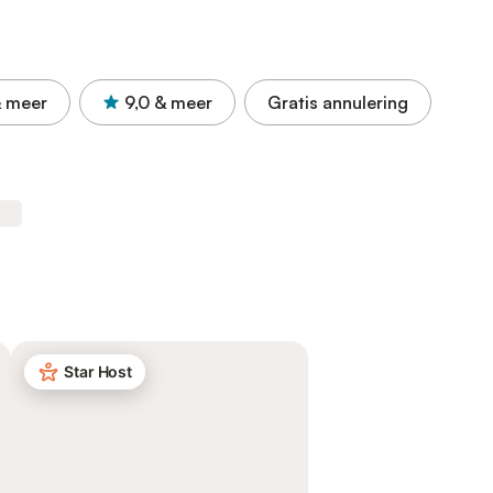
 meer
9,0
& meer
Gratis annulering
Star Host