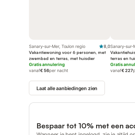
Sanary-sur-Mer, Toulon regio
8,0
Sanary-sur-M
Vakantiewoning voor 6 personen, met
Vakantiehui
zwembad en terras, met huisdier
terras en tui
Gratis annulering
Gratis annu
vanaf
€ 56
per nacht
vanaf
€ 227
Laat alle aanbiedingen zien
Bespaar tot 10% met een ac
Wanneer je bent ingelogd, zie je altijd on