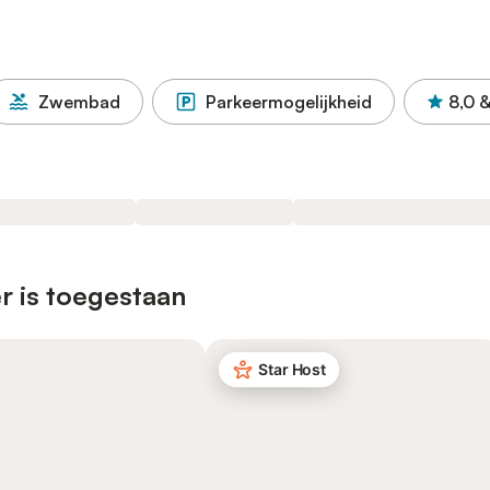
Zwembad
Parkeermogelijkheid
8,0
&
r is toegestaan
Star Host