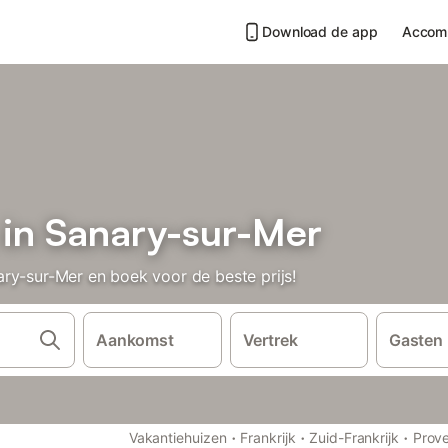
Download de app
Accom
 in Sanary-sur-Mer
ry-sur-Mer en boek voor de beste prijs!
Aankomst
Vertrek
Gasten
·
·
·
Vakantiehuizen
Frankrijk
Zuid-Frankrijk
Prov