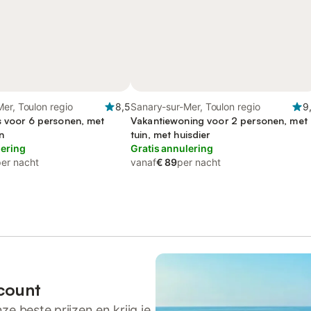
er, Toulon regio
8,5
Sanary-sur-Mer, Toulon regio
9
s voor 6 personen, met
Vakantiewoning voor 2 personen, met
n
tuin, met huisdier
lering
Gratis annulering
per nacht
vanaf
€ 89
per nacht
count
ze beste prijzen en krijg je