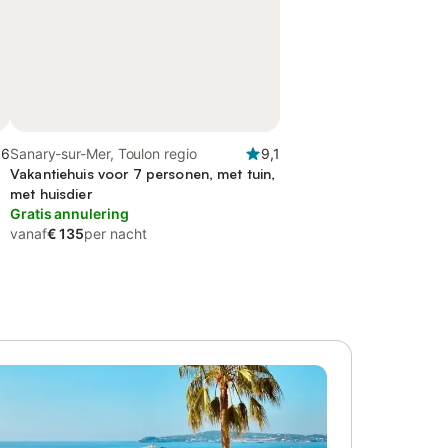
,6
Sanary-sur-Mer, Toulon regio
9,1
Vakantiehuis voor 7 personen, met tuin,
met huisdier
Gratis annulering
vanaf
€ 135
per nacht