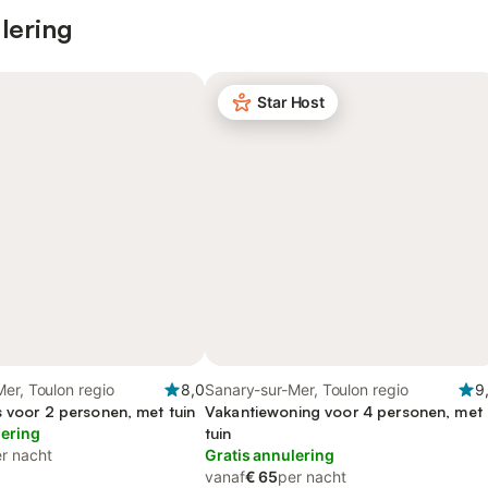
lering
Star Host
er, Toulon regio
8,0
Sanary-sur-Mer, Toulon regio
9
s voor 2 personen, met tuin
Vakantiewoning voor 4 personen, met
lering
tuin
r nacht
Gratis annulering
vanaf
€ 65
per nacht