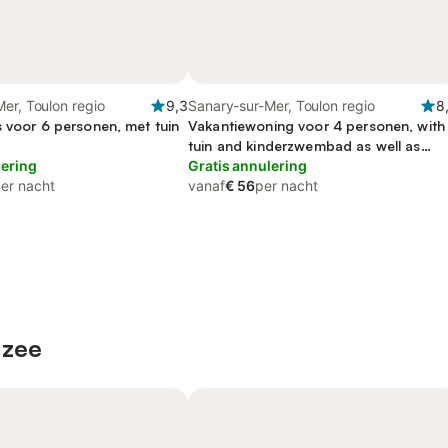
er, Toulon regio
9,3
Sanary-sur-Mer, Toulon regio
8
s voor 6 personen, met tuin
Vakantiewoning voor 4 personen, with
tuin and kinderzwembad as well as
lering
terras
Gratis annulering
er nacht
vanaf
€ 56
per nacht
 zee