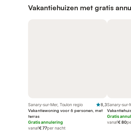
Vakantiehuizen met gratis annu
Sanary-sur-Mer, Toulon regio
8,3
Sanary-sur-M
Vakantiewoning voor 6 personen, met
Vakantiehui
terras
Gratis annu
Gratis annulering
vanaf
€ 80
pe
vanaf
€ 77
per nacht