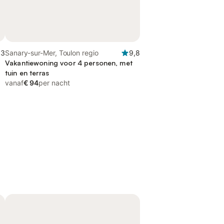
,3
Sanary-sur-Mer, Toulon regio
9,8
Vakantiewoning voor 4 personen, met
tuin en terras
vanaf
€ 94
per nacht