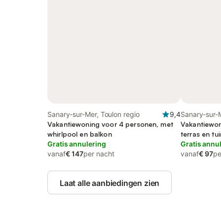
Sanary-sur-Mer, Toulon regio
9,4
Sanary-sur-M
Vakantiewoning voor 4 personen, met
Vakantiewon
whirlpool en balkon
terras en tui
Gratis annulering
Gratis annu
vanaf
€ 147
per nacht
vanaf
€ 97
pe
Laat alle aanbiedingen zien