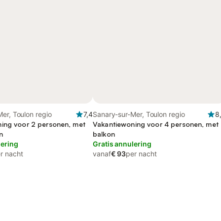
er, Toulon regio
7,4
Sanary-sur-Mer, Toulon regio
8
ing voor 2 personen, met
Vakantiewoning voor 4 personen, met
n
balkon
lering
Gratis annulering
r nacht
vanaf
€ 93
per nacht