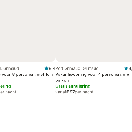
d, Grimaud
8,4
Port Grimaud, Grimaud
8
s voor 8 personen, met tuin
Vakantiewoning voor 4 personen, met
balkon
lering
Gratis annulering
er nacht
vanaf
€ 97
per nacht