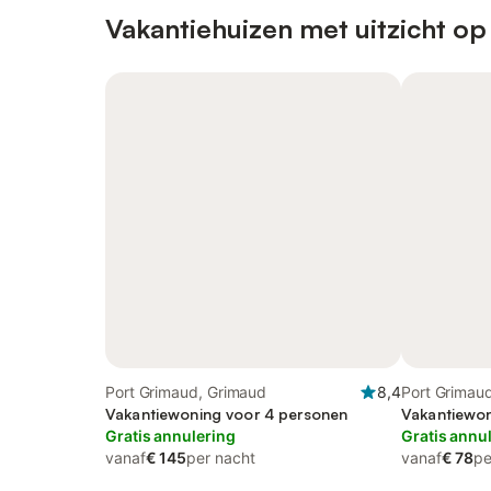
Vakantiehuizen met uitzicht op
Port Grimaud, Grimaud
8,4
Port Grimau
Vakantiewoning voor 4 personen
Vakantiewon
Gratis annulering
Gratis annu
vanaf
€ 145
per nacht
vanaf
€ 78
pe