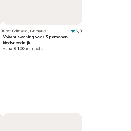
,0
Port Grimaud, Grimaud
8,0
Vakantiewoning voor 3 personen,
kindvriendelijk
vanaf
€ 120
per nacht