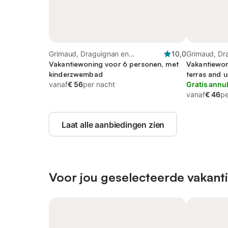
Grimaud, Draguignan en
10,0
Grimaud, Dr
omgeving
Vakantiewoning voor 6 personen, met
Vakantiewon
kinderzwembad
terras and u
vanaf
€ 56
per nacht
Gratis annu
vanaf
€ 46
pe
Laat alle aanbiedingen zien
Voor jou geselecteerde vakant