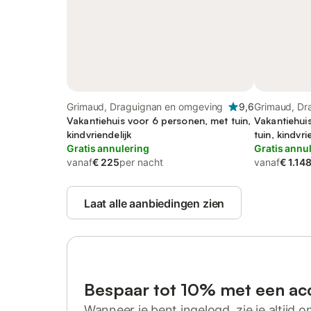
Grimaud, Draguignan en omgeving
9,6
Grimaud, Dr
Vakantiehuis voor 6 personen, met tuin,
Vakantiehui
kindvriendelijk
tuin, kindvri
Gratis annulering
Gratis annu
vanaf
€ 225
per nacht
vanaf
€ 1.14
Laat alle aanbiedingen zien
Bespaar tot 10% met een ac
Wanneer je bent ingelogd, zie je altijd on