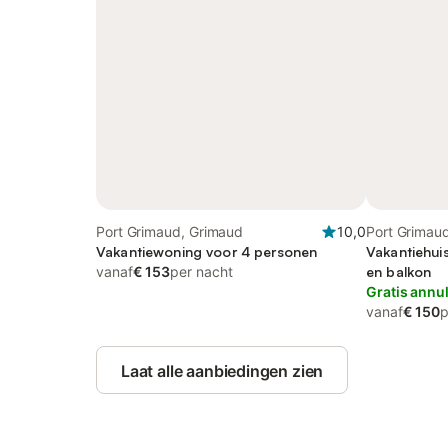
Port Grimaud, Grimaud
10,0
Port Grimau
Vakantiewoning voor 4 personen
Vakantiehui
vanaf
€ 153
per nacht
en balkon
Gratis annu
vanaf
€ 150
p
Laat alle aanbiedingen zien