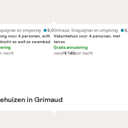
aguignan en omgeving
8,0
Grimaud, Draguignan en omgeving
8
ing voor 4 personen, with
Vakantiehuis voor 4 personen, met
itzicht as well as zwembad
terras
lering
Gratis annulering
r nacht
vanaf
€ 140
per nacht
iehuizen in Grimaud