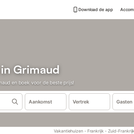
Download de app
Accom
 in Grimaud
aud en boek voor de beste prijs!
Aankomst
Vertrek
Gasten
·
·
Vakantiehuizen
Frankrijk
Zuid-Frankrij