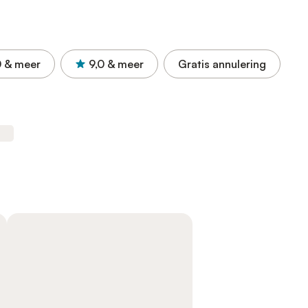
0
& meer
9,0
& meer
Gratis annulering