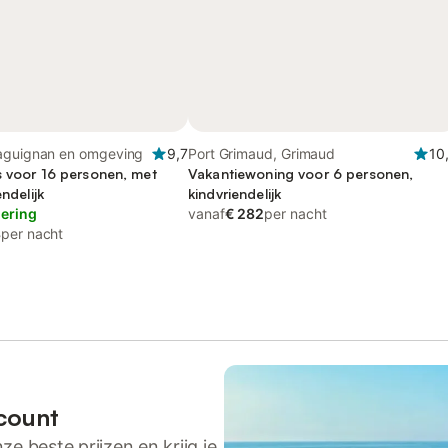
aguignan en omgeving
9,7
Port Grimaud, Grimaud
10
s voor 16 personen, met
Vakantiewoning voor 6 personen,
endelijk
kindvriendelijk
lering
vanaf
€ 282
per nacht
8
per nacht
count
ze beste prijzen en krijg je