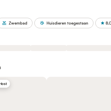
Zwembad
Huisdieren toegestaan
8,
n
 Host