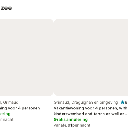
 zee
d, Grimaud
Grimaud, Draguignan en omgeving
8
ing voor 4 personen
Vakantiewoning voor 4 personen, with
lering
kinderzwembad and terras as well as
r nacht
uitzicht and tuin
Gratis annulering
vanaf
€ 91
per nacht