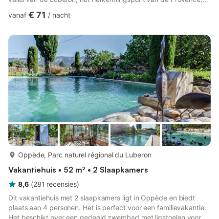
een paradijs voor wandelaars. Het gebied is bestemd voor
€ 71
vanaf
/
nacht
liefhebbers van het zuiden en zijn unieke dorpen in de heuvels:
Gordes, Lacoste, Ménerbes, Venasque en Roussillon, allemaal
geklasseerde dorpen. In de nabijgelegen stad Apt, 14 km, grote
markt op zaterdag, gewelfde doorgangen, arcades, m...
meer...
Oppède, Parc naturel régional du Luberon
Vakantiehuis • 52 m² • 2 Slaapkamers
8,6
(
281
recensies
)
Dit vakantiehuis met 2 slaapkamers ligt in Oppède en biedt
plaats aan 4 personen. Het is perfect voor een familievakantie.
Het beschikt over een gedeeld zwembad met ligstoelen voor