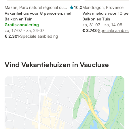
Mazan, Parc naturel régional du
10,0
Mondragon, Provence
Mont-Ventoux
Vakantiehuis voor 8 personen, met
Vakantiehuis voor 10 p
Balkon en Tuin
Balkon en Tuin
Gratis annulering
za, 31-07 - za, 14-08
za, 17-07 - za, 24-07
€ 3.743
·
Speciale aanbie
€ 2.301
·
Speciale aanbieding
Vind Vakantiehuizen in Vaucluse