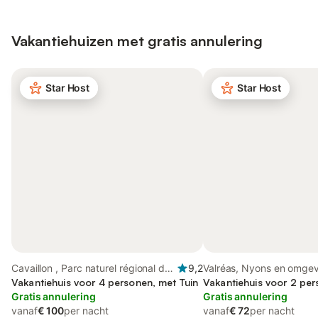
Vakantiehuizen met gratis annulering
Star Host
Star Host
Cavaillon , Parc naturel régional du
9,2
Valréas, Nyons en omge
Luberon
Vakantiehuis voor 4 personen, met Tuin
Vakantiehuis voor 2 per
Gratis annulering
Gratis annulering
vanaf
€ 100
per nacht
vanaf
€ 72
per nacht