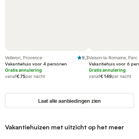
Velleron, Provence
9,3
Vaison-la-Romaine, Parc 
Vakantiehuis voor 4 personen
régional du Mont-Ventou
Vakantiehuis voor 6 per
Gratis annulering
Gratis annulering
vanaf
€ 75
per nacht
vanaf
€ 149
per nacht
Laat alle aanbiedingen zien
Vakantiehuizen met uitzicht op het meer