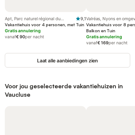
Apt, Parc naturel régional du
9,1
Valréas, Nyons en omge
Luberon
Vakantiehuis voor 4 personen, met Tuin
Vakantiehuis voor 8 pe
Gratis annulering
Balkon en Tuin
vanaf
€ 90
per nacht
Gratis annulering
vanaf
€ 169
per nacht
Laat alle aanbiedingen zien
Voor jou geselecteerde vakantiehuizen in
Vaucluse