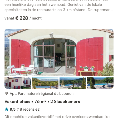
een heerlijke dag aan het zwembad. Geniet van de lokale
specialiteiten in de restaurants op 3 km afstand. De supermarkt
bevindt zich op 8 km afstand. U kunt paardrijden op 7 km
€ 228
vanaf
/
nacht
afstand. Watersportliefhebbers kunnen hun hart ophalen op 10
km afstand. U kunt genieten van de natuur vanaf het
privéterras of de gedeelde tuin. Experimenteer met uw
kookkunsten in de moderne keuken, uitgerust met een
koffiezetapparaat, o...
meer...
Apt, Parc naturel régional du Luberon
Vakantiehuis • 76 m² • 2 Slaapkamers
9,5
(
18
recensies
)
Dit prachtige vakantieverblijf met privé overloopzwembad ligt