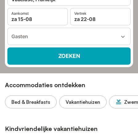
Aankomst
Vertrek
za 15-08
za 22-08
Gasten
ZOEKEN
Accommodaties ontdekken
Bed & Breakfasts
Vakantiehuizen
Zwem
Kindvriendelijke vakantiehuizen