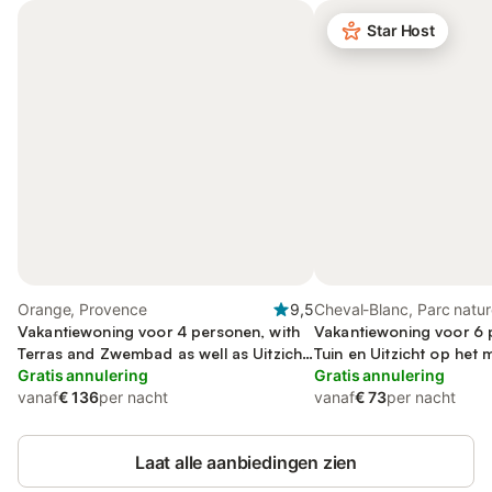
Star Host
Orange, Provence
9,5
Cheval-Blanc, Parc natur
Vakantiewoning voor 4 personen, with
régional du Luberon
Vakantiewoning voor 6 
Terras and Zwembad as well as Uitzicht
Tuin en Uitzicht op het 
op het meer
Gratis annulering
Gratis annulering
vanaf
€ 136
per nacht
vanaf
€ 73
per nacht
Laat alle aanbiedingen zien