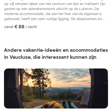
op vijf minuten rijden van het centrum van Apt en trakteert zijn
gasten op een adembenemend uitzicht op de Luberon. De
moderne accommodatie, die aan het huis van de eigenaar is
gebouwd, heeft een zeer rustige ligging. De slaapkamers en
badkamer bevinden zich op de benedenverdieping. De
€ 88
vanaf
/
nacht
tijdelijke woning is smaakvol en liefdevol ingericht en
verwelkomt je in een heuvelachtige regio met veel
mogelijkheden voor uitstapjes en activiteiten: Lourmarin en
Gordes, officieel een van de mooiste dorpen van Frankrijk, de
okergroeven van Rust...
Andere vakantie-ideeën en accommodaties
in Vaucluse, die interessant kunnen zijn