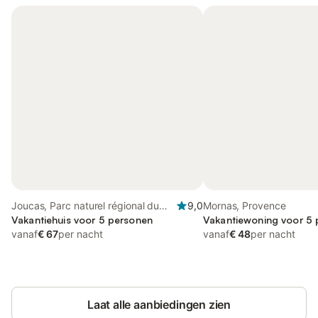
Joucas, Parc naturel régional du
9,0
Mornas, Provence
Luberon
Vakantiehuis voor 5 personen
Vakantiewoning voor 5
vanaf
€ 67
per nacht
vanaf
€ 48
per nacht
Laat alle aanbiedingen zien