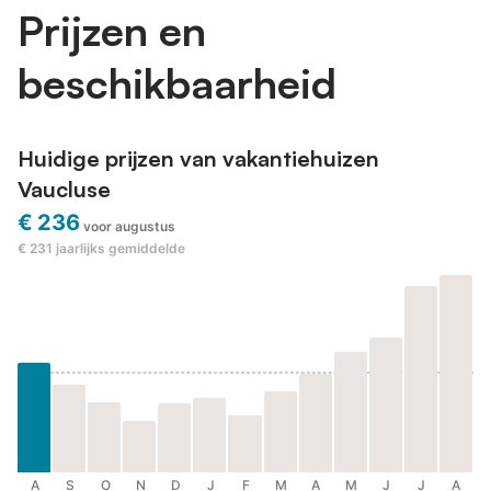
Prijzen en
beschikbaarheid
Huidige prijzen van vakantiehuizen
Vaucluse
€ 236
voor augustus
€ 231
jaarlijks gemiddelde
A
S
O
N
D
J
F
M
A
M
J
J
A