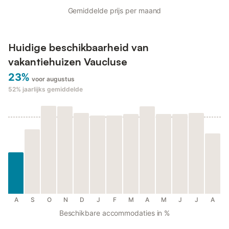
Gemiddelde prijs per maand
Huidige beschikbaarheid van
vakantiehuizen Vaucluse
23%
voor augustus
52%
jaarlijks gemiddelde
A
S
O
N
D
J
F
M
A
M
J
J
A
Beschikbare accommodaties in %