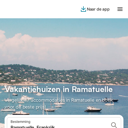
Naar de app
Vakantiehuizen in Ramatuelle
Vergelijk 47 accommodaties in Ramatuelle en boek
voor de beste prijs!
Bestemming
Ramatuelle, Frankrijk