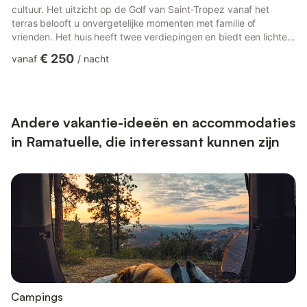
cultuur. Het uitzicht op de Golf van Saint-Tropez vanaf het
terras belooft u onvergetelijke momenten met familie of
vrienden. Het huis heeft twee verdiepingen en biedt een lichte
leefruimte op de begane grond met een keuken die is uitgerust
€ 250
vanaf
/
nacht
met een Thermomix en een wijnkelder. Op de bovenverdieping
zorgen drie comfortabele slaapkamers, waaronder een master
suite, voor rustige nachten na uw mediterrane dagen. Het
overdekte terras wordt in de zomer het hart van het huis, met...
Andere vakantie-ideeën en accommodaties
in Ramatuelle, die interessant kunnen zijn
Campings