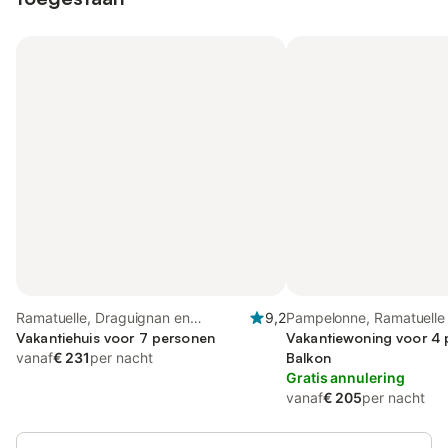
Ramatuelle, Draguignan en
9,2
Pampelonne, Ramatuelle
omgeving
Vakantiehuis voor 7 personen
Vakantiewoning voor 4 
vanaf
€ 231
per nacht
Balkon
Gratis annulering
vanaf
€ 205
per nacht