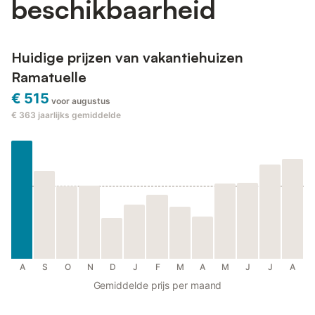
beschikbaarheid
Huidige prijzen van vakantiehuizen
Ramatuelle
€ 515
voor augustus
€ 363
jaarlijks gemiddelde
A
S
O
N
D
J
F
M
A
M
J
J
A
Gemiddelde prijs per maand