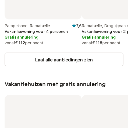
Pampelonne, Ramatuelle
7,6
Ramatuelle, Draguignan 
Vakantiewoning voor 4 personen
omgeving
Vakantiewoning voor 2
Gratis annulering
Gratis annulering
vanaf
€ 112
per nacht
vanaf
€ 118
per nacht
Laat alle aanbiedingen zien
Vakantiehuizen met gratis annulering