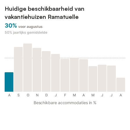
Huidige beschikbaarheid van
vakantiehuizen Ramatuelle
30%
voor augustus
50%
jaarlijks gemiddelde
A
S
O
N
D
J
F
M
A
M
J
J
A
Beschikbare accommodaties in %