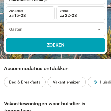
Aankomst
Vertrek
za 15-08
za 22-08
Gasten
ZOEKEN
Accommodaties ontdekken
Bed & Breakfasts
Vakantiehuizen
Huisd
Vakantiewoningen waar huisdier is
toegestaan