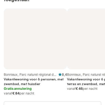
Bonnieux, Parc naturel régional du
8,4
Bonnieux, Parc naturel r
Luberon
Vakantiewoning voor 6 personen, met
Luberon
Vakantiewoning voor 6 
zwembad, met huisdier
terras en zwembad, met 
Gratis annulering
vanaf
€ 46
per nacht
vanaf
€ 84
per nacht