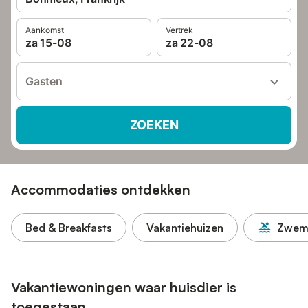
Aankomst
Vertrek
za 15-08
za 22-08
Gasten
ZOEKEN
Accommodaties ontdekken
Bed & Breakfasts
Vakantiehuizen
Zwem
Vakantiewoningen waar huisdier is
toegestaan