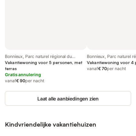
Bonnieux, Parc naturel régional du
Bonnieux, Parc naturel r
Luberon
Vakantiewoning voor 5 personen, met
Luberon
Vakantiewoning voor 4
terras
vanaf
€ 70
per nacht
Gratis annulering
vanaf
€ 90
per nacht
Laat alle aanbiedingen zien
Kindvriendelijke vakantiehuizen