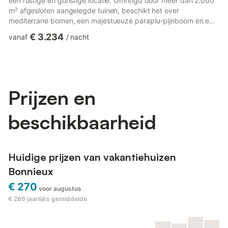
een rustige en gunstige locatie. Omringd door meer dan 2.000
m² afgesloten aangelegde tuinen, beschikt het over
mediterrane bomen, een majestueuze paraplu-pijnboom en een
terras op het zuiden met uitzicht op het zwembad en het dorp.
€ 3.234
vanaf
/
nacht
De begane grond beschikt over een lichte en ruime
woon-/eetkamer met grote openslaande deuren naar het terras,
een aparte volledig uitgeruste keuken, een bijkeuken, één
slaapkamer, een doucheruimte en een apart toilet. Deze
indeling is ideaa...
Prijzen en
beschikbaarheid
Huidige prijzen van vakantiehuizen
Bonnieux
€ 270
voor augustus
€ 286
jaarlijks gemiddelde