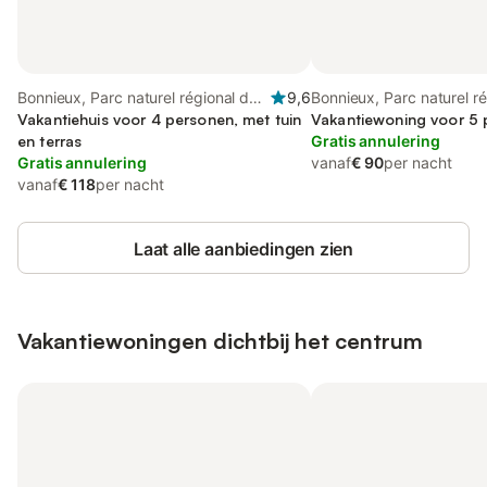
Bonnieux, Parc naturel régional du
9,6
Bonnieux, Parc naturel r
Luberon
Vakantiehuis voor 4 personen, met tuin
Luberon
Vakantiewoning voor 5
en terras
Gratis annulering
Gratis annulering
vanaf
€ 90
per nacht
vanaf
€ 118
per nacht
Laat alle aanbiedingen zien
Vakantiewoningen dichtbij het centrum