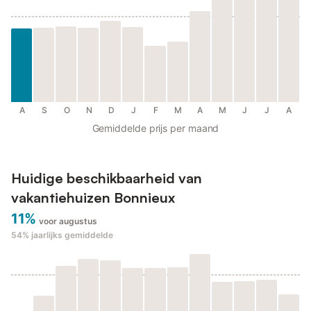
A
S
O
N
D
J
F
M
A
M
J
J
A
Gemiddelde prijs per maand
Huidige beschikbaarheid van
vakantiehuizen Bonnieux
11%
voor augustus
54%
jaarlijks gemiddelde