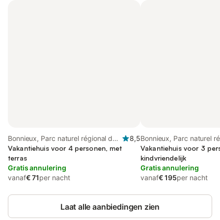
Bonnieux, Parc naturel régional du
8,5
Bonnieux, Parc naturel r
Luberon
Vakantiehuis voor 4 personen, met
Luberon
Vakantiehuis voor 3 per
terras
kindvriendelijk
Gratis annulering
Gratis annulering
vanaf
€ 71
per nacht
vanaf
€ 195
per nacht
Laat alle aanbiedingen zien