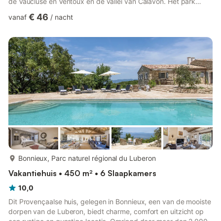
de Vaucluse en Ventoux en de vallei van Calavon. Het park
heeft in totaal 27 appartementen verdeeld over drie groepen
€ 46
vanaf
/
nacht
gebouwen. Alle appartementen hebben een terras. Faciliteiten
omvatten een verwarmd buitenzwembad (open van juni tot
eind september), een internetpunt (tegen betaling) en
parkeergelegenheid. Beddengoed is bij de prijs inbegrepen.
Tegen e...
meer...
Bonnieux, Parc naturel régional du Luberon
Vakantiehuis • 450 m² • 6 Slaapkamers
10,0
Dit Provençaalse huis, gelegen in Bonnieux, een van de mooiste
dorpen van de Luberon, biedt charme, comfort en uitzicht op