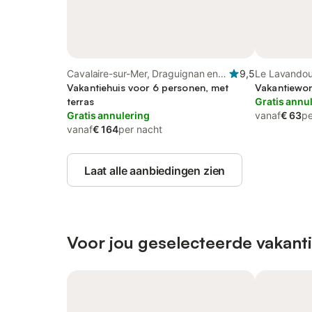
Cavalaire-sur-Mer, Draguignan en
9,5
Le Lavandou
omgeving
Vakantiehuis voor 6 personen, met
Vakantiewon
terras
Gratis annu
Gratis annulering
vanaf
€ 63
pe
vanaf
€ 164
per nacht
Laat alle aanbiedingen zien
Voor jou geselecteerde vakanti