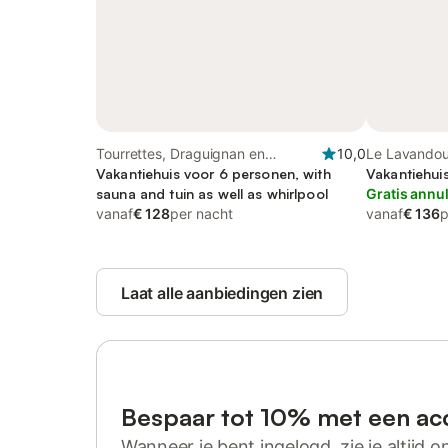
Tourrettes, Draguignan en
10,0
Le Lavandou
omgeving
Vakantiehuis voor 6 personen, with
Vakantiehui
sauna and tuin as well as whirlpool
Gratis annu
vanaf
€ 128
per nacht
vanaf
€ 136
p
Laat alle aanbiedingen zien
Bespaar tot 10% met een ac
Wanneer je bent ingelogd, zie je altijd on