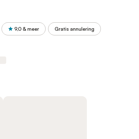
9,0
& meer
Gratis annulering