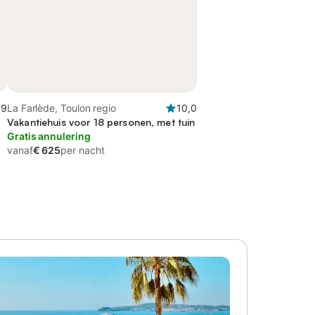
,9
La Farlède, Toulon regio
10,0
Vakantiehuis voor 18 personen, met tuin
Gratis annulering
vanaf
€ 625
per nacht