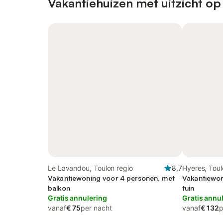
Vakantiehuizen met uitzicht op
Le Lavandou, Toulon regio
8,7
Hyeres, Toul
Vakantiewoning voor 4 personen, met
Vakantiewon
balkon
tuin
Gratis annulering
Gratis annu
vanaf
€ 75
per nacht
vanaf
€ 132
p