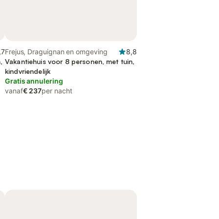
,7
Frejus, Draguignan en omgeving
8,8
,
Vakantiehuis voor 8 personen, met tuin,
kindvriendelijk
Gratis annulering
vanaf
€ 237
per nacht