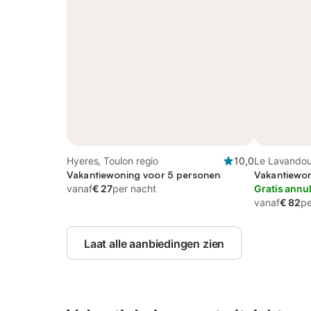
Hyeres, Toulon regio
10,0
Le Lavandou
Vakantiewoning voor 5 personen
Vakantiewon
vanaf
€ 27
per nacht
Gratis annu
vanaf
€ 82
pe
Laat alle aanbiedingen zien