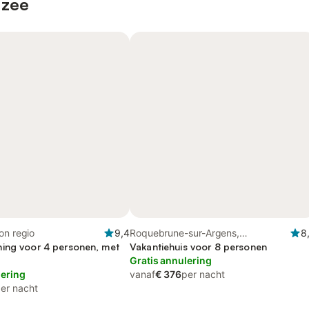
 zee
on regio
9,4
Roquebrune-sur-Argens,
8
ing voor 4 personen, met
Draguignan en omgeving
Vakantiehuis voor 8 personen
Gratis annulering
lering
vanaf
€ 376
per nacht
er nacht