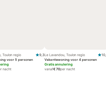
, Toulon regio
9,3
Le Lavandou, Toulon regio
10
ing voor 5 personen
Vakantiewoning voor 4 personen
lering
Gratis annulering
r nacht
vanaf
€ 70
per nacht