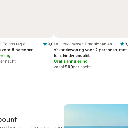
, Toulon regio
9,0
La Croix-Valmer, Draguignan en
8
s voor 5 personen
omgeving
Vakantiewoning voor 2 personen, met
lering
tuin, kindvriendelijk
er nacht
Gratis annulering
vanaf
€ 90
per nacht
count
ze beste prijzen en krijg je