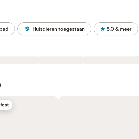
bad
Huisdieren toegestaan
8,0
& meer
n
 Host