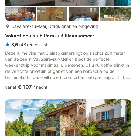
meer...
Cavalaire-sur-Mer, Draguignan en omgeving
Vakantiehuis • 6 Pers. • 3 Slaapkamers
8,6
(
48
recensies
)
Deze ruime villa met 3 slaapkamers ligt op slechts 200 meter
van de zee in Cavalaire-sur-Mer en biedt de perfecte
weekendtrip voor maximaal 6 personen. Of u nu koffie drinkt in
de verlichte privétuin of geniet van een barbecue op de
binnenplaats, deze villa biedt comfort en ontspanning dicht bij
de kust. Het strand en de rivier liggen op korte loopafstand,
€ 197
vanaf
/
nacht
terwijl restaurants (1 km) en een supermarkt (3 km) gunstig in
de buurt zijn. Golfliefhebbers kunnen terecht op de golfbaan
van Gassin, op korte rijafstand. Na een dagje uit kunt u
ontspannen bij de open haard of genieten van quality time...