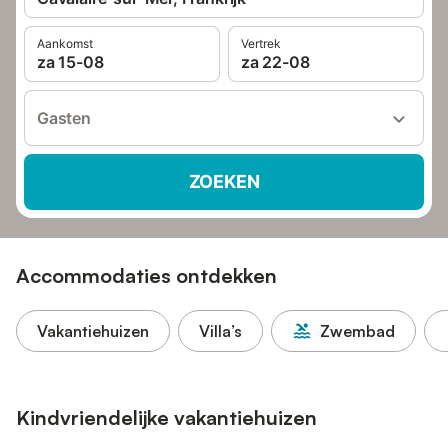
Aankomst
Vertrek
za 15-08
za 22-08
Gasten
ZOEKEN
Accommodaties ontdekken
Vakantiehuizen
Villa’s
Zwembad
Kindvriendelijke vakantiehuizen