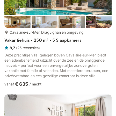
meer...
Cavalaire-sur-Mer, Draguignan en omgeving
Vakantiehuis • 250 m² • 5 Slaapkamers
8,7
(
25
recensies
)
Deze prachtige villa, gelegen boven Cavalaire-sur-Mer, biedt
een adembenemend uitzicht over de zee en de omliggende
heuvels - perfect voor een onvergetelijke zonovergoten
vakantie met familie of vrienden. Met meerdere terrassen, een
privézwembad en een gezellige zomerbar is deze villa
ontworpen voor totale ontspanning en plezier. Op slechts
€ 635
vanaf
/
nacht
enkele minuten van Plage du Débarquement en Plage de
Cavalaire-sur-Mer bent u ideaal gelegen voor stranddagen en
schilderachtige fotomomenten. Het iconische Saint-Tropez is
ook gemakkelijk met de auto te bereiken voor dagtrips vol
winkelen, dineren en me...