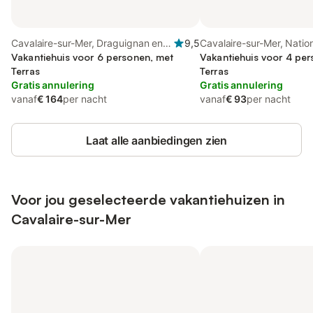
Cavalaire-sur-Mer, Draguignan en
9,5
Cavalaire-sur-Mer, Natio
omgeving
Vakantiehuis voor 6 personen, met
Port-Cros
Vakantiehuis voor 4 pe
Terras
Terras
Gratis annulering
Gratis annulering
vanaf
€ 164
per nacht
vanaf
€ 93
per nacht
Laat alle aanbiedingen zien
Voor jou geselecteerde vakantiehuizen in
Cavalaire-sur-Mer