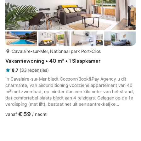
meer...
Cavalaire-sur-Mer, Nationaal park Port-Cros
Vakantiewoning • 40 m² • 1 Slaapkamer
8,7
(
33
recensies
)
In Cavalaire-sur-Mer biedt Cocoonr/Book&Pay Agency u dit
charmante, van airconditioning voorziene appartement van 40
m² met zwembad, op minder dan een kilometer van het strand,
dat comfortabel plaats biedt aan 4 reizigers. Gelegen op de 1e
verdieping (met lift), bestaat het uit een aantrekkelijke
woonkamer van 18 m², een volledig uitgeruste keuken, een
€ 59
vanaf
/
nacht
mooie slaapkamer en een badkamer (met douche).
Beddengoed en handdoeken zijn inbegrepen. We wachten op
u! Het appartement is als volgt ingedeeld: - Woonkamer van 18
m² met slaapbank voor 2 personen, tv, eethoek - Een volledig