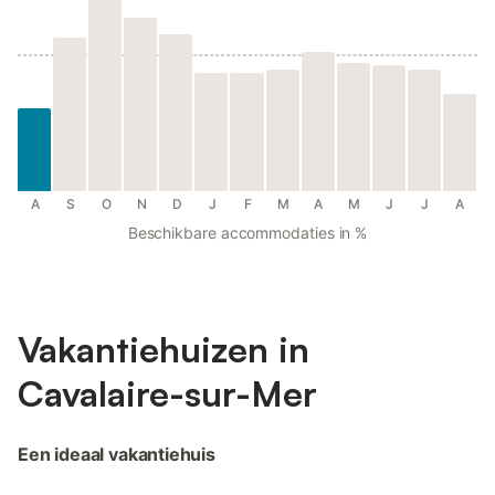
A
S
O
N
D
J
F
M
A
M
J
J
A
Beschikbare accommodaties in %
Vakantiehuizen in
Cavalaire-sur-Mer
Een ideaal vakantiehuis