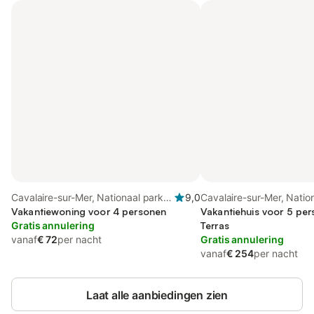
Cavalaire-sur-Mer, Nationaal park
9,0
Cavalaire-sur-Mer, Natio
Port-Cros
Vakantiewoning voor 4 personen
Port-Cros
Vakantiehuis voor 5 pe
Gratis annulering
Terras
vanaf
€ 72
per nacht
Gratis annulering
vanaf
€ 254
per nacht
Laat alle aanbiedingen zien