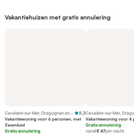
Vakantiehuizen met gratis annulering
Cavalaire-sur-Mer, Draguignan en
9,3
Cavalaire-sur-Mer, Drag
omgeving
Vakantiewoning voor 6 personen, met
omgeving
Vakantiewoning voor 4
Zwembad
Gratis annulering
Gratis annulering
vanaf
€ 47
per nacht