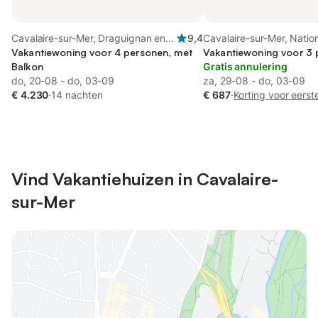
Cavalaire-sur-Mer, Draguignan en
9,4
Cavalaire-sur-Mer, Natio
omgeving
Vakantiewoning voor 4 personen, met
Port-Cros
Vakantiewoning voor 3
Balkon
Gratis annulering
do, 20-08 - do, 03-09
za, 29-08 - do, 03-09
€ 4.230
·
14 nachten
€ 687
·
Korting voor eerst
Vind Vakantiehuizen in Cavalaire-
sur-Mer