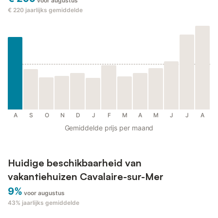
voor augustus
€ 220
jaarlijks gemiddelde
A
S
O
N
D
J
F
M
A
M
J
J
A
Gemiddelde prijs per maand
Huidige beschikbaarheid van
vakantiehuizen Cavalaire-sur-Mer
9%
voor augustus
43%
jaarlijks gemiddelde