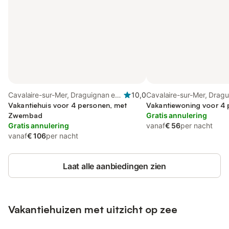
Cavalaire-sur-Mer, Draguignan en
10,0
Cavalaire-sur-Mer, Drag
omgeving
Vakantiehuis voor 4 personen, met
omgeving
Vakantiewoning voor 4
Zwembad
Gratis annulering
Gratis annulering
vanaf
€ 56
per nacht
vanaf
€ 106
per nacht
Laat alle aanbiedingen zien
Vakantiehuizen met uitzicht op zee