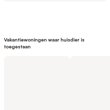
Bespaar tot 10% op veel verblijven
Registreren
met een account.
Vakantiewoningen waar huisdier is
toegestaan