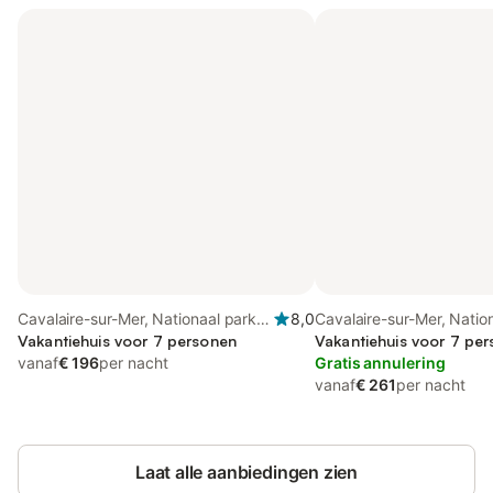
Cavalaire-sur-Mer, Nationaal park
8,0
Cavalaire-sur-Mer, Natio
Port-Cros
Vakantiehuis voor 7 personen
Port-Cros
Vakantiehuis voor 7 per
vanaf
€ 196
per nacht
Gratis annulering
vanaf
€ 261
per nacht
Laat alle aanbiedingen zien