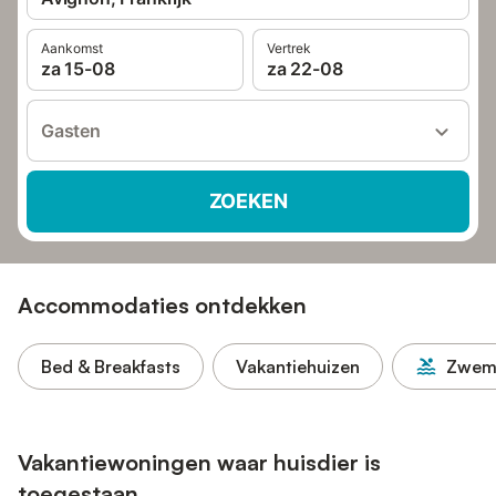
Aankomst
Vertrek
za 15-08
za 22-08
Gasten
ZOEKEN
Accommodaties ontdekken
Bed & Breakfasts
Vakantiehuizen
Zwem
Vakantiewoningen waar huisdier is
toegestaan