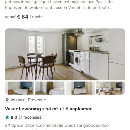
gebouw ideaal gelegen tussen het majestueuze Palais des
Papes en de winkelstraat Joseph Vernet, is de perfecte
bestemming om de Provence te ontdekken. ☀️ Bij binnenkomst
€ 84
vanaf
/
nacht
wordt u betoverd door de slimme mix van industriële stijl en
typische Provençaalse architectuur. Een ruime woonkamer
verwelkomt u, verfraaid met een comfortabele slaapbank en
een houten en metalen salontafel, tegenover een televisie voor
uw on...
meer...
Avignon, Provence
Vakantiewoning • 53 m² • 1 Slaapkamer
8,0
(
7
recensies
)
## Space Deze accommodatie wordt aangeboden door