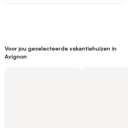
Bespaar tot 10% op veel verblijven
Registreren
met een account.
Voor jou geselecteerde vakantiehuizen in
Avignon