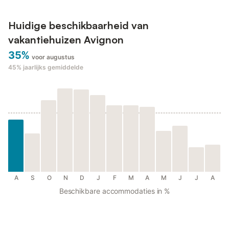
Huidige beschikbaarheid van
vakantiehuizen Avignon
35%
voor augustus
45%
jaarlijks gemiddelde
A
S
O
N
D
J
F
M
A
M
J
J
A
Beschikbare accommodaties in %