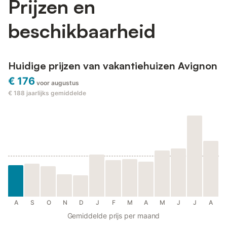
Prijzen en
beschikbaarheid
Huidige prijzen van vakantiehuizen Avignon
€ 176
voor augustus
€ 188
jaarlijks gemiddelde
A
S
O
N
D
J
F
M
A
M
J
J
A
Gemiddelde prijs per maand