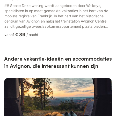
## Space Deze woning wordt aangeboden door Welkeys,
specialisten in op maat gemaakte vakanties in het hart van de
mooiste regio's van Frankrijk. In het hart van het historische
centrum van Avignon en nabij het treinstation Avignon Centre,
zal dit gezellige tweeslaapkamerappartement plaats bieden
aan maximaal 6 personen. Dicht bij het Pausenpaleis, Place Pie
€ 89
vanaf
/
nacht
en de Sint-Pietersbasiliek, zal deze accommodatie u in staat
stellen om een aangenaam verblijf in Avignon door te brengen.
Gelegen op de 2e verdieping van een typisch gebouw in het
historische centrum (zonder lift), omvat dit lichte twee...
Andere vakantie-ideeën en accommodaties
in Avignon, die interessant kunnen zijn