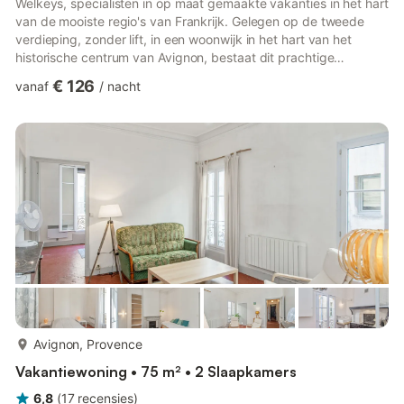
Welkeys, specialisten in op maat gemaakte vakanties in het hart
van de mooiste regio's van Frankrijk. Gelegen op de tweede
verdieping, zonder lift, in een woonwijk in het hart van het
historische centrum van Avignon, bestaat dit prachtige
appartement uit een woonruimte van 53 m² en omvat: - een
€ 126
vanaf
/
nacht
mooie leefruimte met een comfortabele slaapbank, - een
slaapkamer met queensize bed (160 cm), - een badkamer met
douche, - een open keuken uitgerust met koffiezetapparaat,
broodrooster, waterkoker, oven, koelkast, vriezer, vaatwasser,
kookplaten, - was...
meer...
Avignon, Provence
Vakantiewoning • 75 m² • 2 Slaapkamers
6,8
(
17
recensies
)