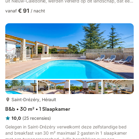
uit Nieuw-Caledonië, werden verliefd op dit landschap, dat een
paar jaar geleden de setting werd voor hun nieuwe leven. Op
€ 91
vanaf
/
nacht
de tweede verdieping van de gerenoveerde schuur bevinden
zich drie slaapkamers met eigen badkamers. Een suite met
twee slaapkamers, gelegen in een apart gedeelte van het huis
met een eigen ingang (bereikbaar via een vrij ...
meer...
Saint-Drézéry, Hérault
B&b • 30 m² • 1 Slaapkamer
10,0
(
25
recensies
)
Gelegen in Saint-Drézéry verwelkomt deze zelfstandige bed
and breakfast van 30 m² maximaal 2 gasten in 1 slaapkamer