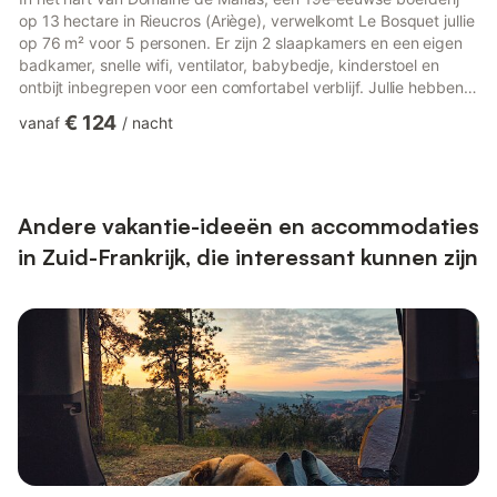
op 13 hectare in Rieucros (Ariège), verwelkomt Le Bosquet jullie
op 76 m² voor 5 personen. Er zijn 2 slaapkamers en een eigen
badkamer, snelle wifi, ventilator, babybedje, kinderstoel en
ontbijt inbegrepen voor een comfortabel verblijf. Jullie hebben
toegang tot het zwembad van het domein, een speelzaal
€ 124
vanaf
/
nacht
(biljart, tafeltennis) en een groene wandelroute over het terrein.
Zomernachten zijn meestal koel (17-20 °C) — slaap gerust met
open ramen, airco is niet nodig. Huisdieren welkom. Op 15 min
van Mirepoix en 50 min van Toulouse. Welko...
Andere vakantie-ideeën en accommodaties
in Zuid-Frankrijk, die interessant kunnen zijn