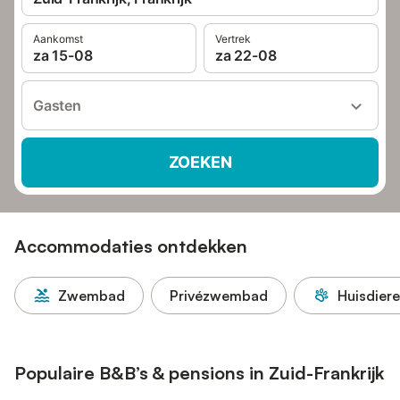
Aankomst
Vertrek
za 15-08
za 22-08
Gasten
ZOEKEN
Accommodaties ontdekken
Zwembad
Privézwembad
Huisdier
Populaire B&B’s & pensions in Zuid-Frankrijk