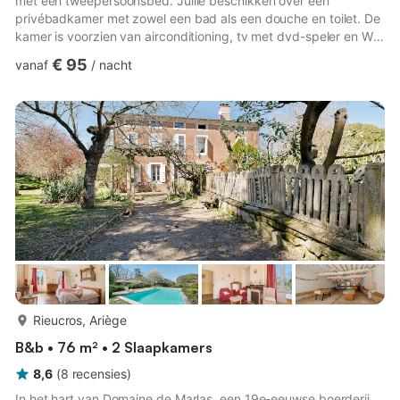
met een tweepersoonsbed. Jullie beschikken over een
privébadkamer met zowel een bad als een douche en toilet. De
kamer is voorzien van airconditioning, tv met dvd-speler en Wi-
Fi. Ontbijt is inbegrepen tijdens jullie verblijf. Buiten vinden jullie
€ 95
vanaf
/
nacht
een privézwembad en kunnen jullie ontspannen op het grote
overdekte terras met zithoek en kitchenette, uitgerust met
kookplaat, magnetron, koelkast en tv. Er is een privébarbecue
voor buitenkoken en een grote tuin met een jeu-de-boul...
meer...
Rieucros, Ariège
B&b • 76 m² • 2 Slaapkamers
8,6
(
8
recensies
)
In het hart van Domaine de Marlas, een 19e-eeuwse boerderij