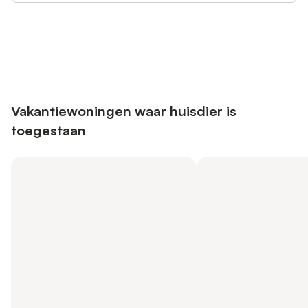
Bespaar tot 10% op veel verblijven
Registreren
met een account.
Vakantiewoningen waar huisdier is
toegestaan