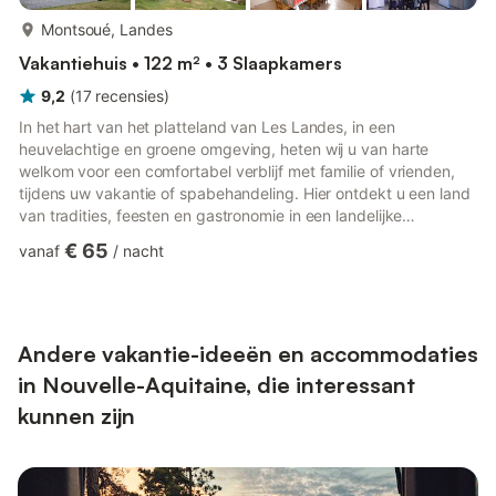
meer...
Montsoué, Landes
Vakantiehuis • 122 m² • 3 Slaapkamers
9,2
(
17
recensies
)
In het hart van het platteland van Les Landes, in een
heuvelachtige en groene omgeving, heten wij u van harte
welkom voor een comfortabel verblijf met familie of vrienden,
tijdens uw vakantie of spabehandeling. Hier ontdekt u een land
van tradities, feesten en gastronomie in een landelijke
omgeving met ganzen en kippen. Het zwembad, op 80 meter
€ 65
vanaf
/
nacht
afstand, wordt gedeeld met de eigenaren en een tweede gîte
op het terrein. Het is geopend van juni tot september,
afhankelijk van het weer, en belooft momenten van ontspanning
en gezelligheid. Deze gîte, grenzend aan een andere gîte, is
verdeeld over...
Andere vakantie-ideeën en accommodaties
in Nouvelle-Aquitaine, die interessant
kunnen zijn