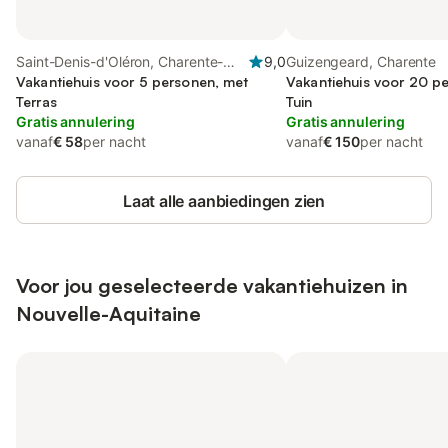
Saint-Denis-d'Oléron, Charente-
9,0
Guizengeard, Charente
Maritime
Vakantiehuis voor 5 personen, met
Vakantiehuis voor 20 p
Terras
Tuin
Gratis annulering
Gratis annulering
vanaf
€ 58
per nacht
vanaf
€ 150
per nacht
Laat alle aanbiedingen zien
Voor jou geselecteerde vakantiehuizen in
Nouvelle-Aquitaine