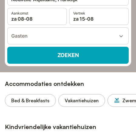
Aankomst
Vertrek
za 08-08
za 15-08
Gasten
ZOEKEN
Accommodaties ontdekken
Bed & Breakfasts
Vakantiehuizen
Zwem
Kindvriendelijke vakantiehuizen