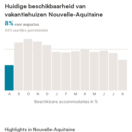
Huidige beschikbaarheid van
vakantiehuizen Nouvelle-Aquitaine
8%
voor augustus
44%
jaarlijks gemiddelde
A
S
O
N
D
J
F
M
A
M
J
J
A
Beschikbare accommodaties in %
Highlights in Nouvelle-Aquitaine