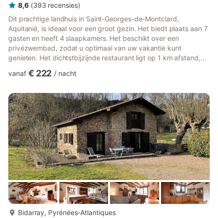
8,6
(
393
recensies
)
Dit prachtige landhuis in Saint-Georges-de-Montclard,
Aquitanië, is ideaal voor een groot gezin. Het biedt plaats aan 7
gasten en heeft 4 slaapkamers. Het beschikt over een
privézwembad, zodat u optimaal van uw vakantie kunt
genieten. Het dichtstbijzijnde restaurant ligt op 1 km afstand,
waar u lokale delicatessen kunt proeven. Mocht u onverhoopt
€ 222
vanaf
/
nacht
toch geen boodschappen meer willen doen, dan vindt u de
supermarkten op slechts 1000 meter afstand. Het landhuis ligt
op 20 km afstand van de rivier, mocht u een dagje langs de
kreek willen doorbrengen. Paardrijden is mogelijk binnen 5 km.
De woonk...
meer...
Bidarray, Pyrénées-Atlantiques