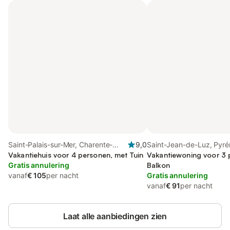
Saint-Palais-sur-Mer, Charente-
9,0
Saint-Jean-de-Luz, Pyré
Maritime
Vakantiehuis voor 4 personen, met Tuin
Atlantiques
Vakantiewoning voor 3 
Gratis annulering
Balkon
vanaf
€ 105
per nacht
Gratis annulering
vanaf
€ 91
per nacht
Laat alle aanbiedingen zien