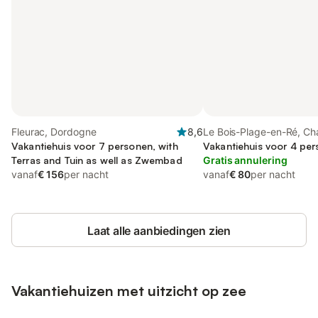
Fleurac, Dordogne
8,6
Le Bois-Plage-en-Ré, Ch
Vakantiehuis voor 7 personen, with
Maritime
Vakantiehuis voor 4 pe
Terras and Tuin as well as Zwembad
Gratis annulering
vanaf
€ 156
per nacht
vanaf
€ 80
per nacht
Laat alle aanbiedingen zien
Vakantiehuizen met uitzicht op zee