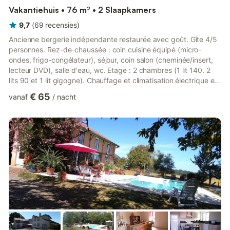
Vakantiehuis • 76 m² • 2 Slaapkamers
9,7
(
69
recensies
)
Ancienne bergerie indépendante restaurée avec goût. Gîte 4/5
personnes. Rez-de-chaussée : coin cuisine équipé (micro-
ondes, frigo-congélateur), séjour, coin salon (cheminée/insert,
lecteur DVD), salle d'eau, wc. Etage : 2 chambres (1 lit 140. 2
lits 90 et 1 lit gigogne). Chauffage et climatisation électrique en
supplément. Climatisation dans le séjour uniquement. Possibilité
€ 65
vanaf
/
nacht
location draps + linge de toilette. Terrasse, terrain clos. Salon
de jardin, barbecue. Nombreuses randonnées et activités au
départ du gîte. Site calme et ombragé en bordure de rivière
poissonneuse (truites) à 500 m du ...