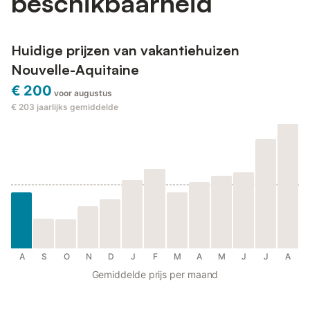
beschikbaarheid
Huidige prijzen van vakantiehuizen
Nouvelle-Aquitaine
€ 200
voor augustus
€ 203
jaarlijks gemiddelde
A
S
O
N
D
J
F
M
A
M
J
J
A
Gemiddelde prijs per maand