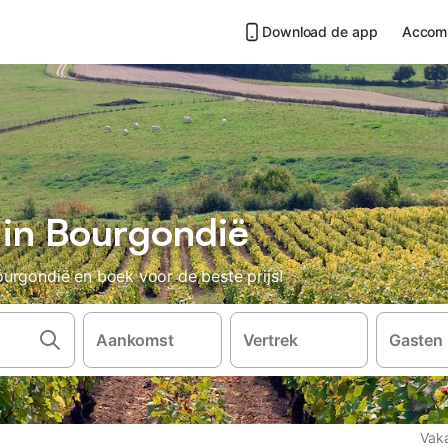
Download de app
Accom
 in Bourgondië
urgondië en boek voor de beste prijs!
Aankomst
Vertrek
Gasten
Vaka