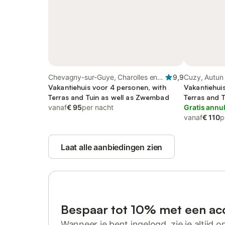
Chevagny-sur-Guye, Charolles en
9,9
Cuzy, Autun
omgeving
Vakantiehuis voor 4 personen, with
Vakantiehui
Terras and Tuin as well as Zwembad
Terras and 
vanaf
€ 95
per nacht
Gratis annu
vanaf
€ 110
p
Laat alle aanbiedingen zien
Bespaar tot 10% met een ac
Wanneer je bent ingelogd, zie je altijd on