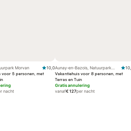
uurpark Morvan
10,0
Aunay-en-Bazois, Natuurpark
10
s voor 5 personen, met
Morvan
Vakantiehuis voor 8 personen, met
in
Terras en Tuin
lering
Gratis annulering
r nacht
vanaf
€ 127
per nacht