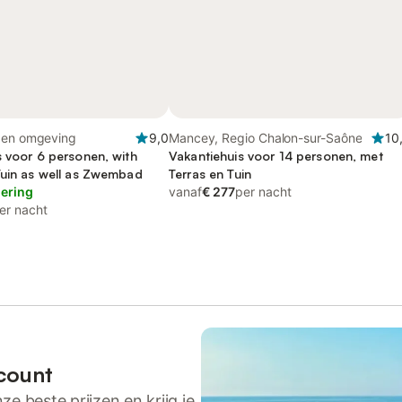
 en omgeving
9,0
Mancey, Regio Chalon-sur-Saône
10
s voor 6 personen, with
Vakantiehuis voor 14 personen, met
Tuin as well as Zwembad
Terras en Tuin
lering
vanaf
€ 277
per nacht
er nacht
count
ze beste prijzen en krijg je