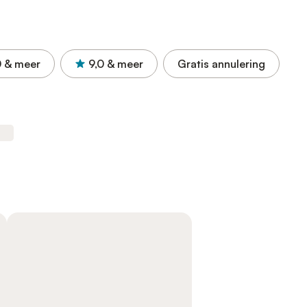
0
& meer
9,0
& meer
Gratis annulering