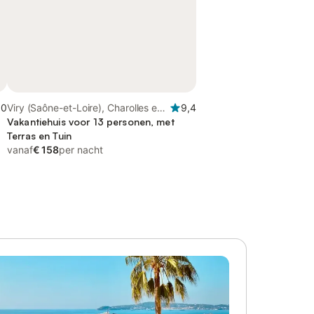
,0
Viry (Saône-et-Loire), Charolles en
9,4
omgeving
Vakantiehuis voor 13 personen, met
Terras en Tuin
vanaf
€ 158
per nacht