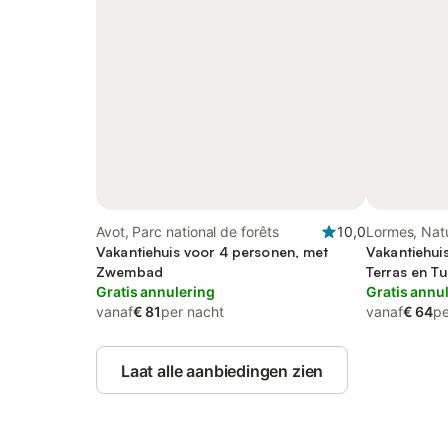
Avot, Parc national de forêts
10,0
Lormes, Nat
Vakantiehuis voor 4 personen, met
Vakantiehui
Zwembad
Terras en Tu
Gratis annulering
Gratis annu
vanaf
€ 81
per nacht
vanaf
€ 64
pe
Laat alle aanbiedingen zien