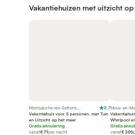
Vakantiehuizen met uitzicht op
Montsauche-les-Settons,
8,7
Moux-en-Mor
Natuurpark Morvan
Vakantiehuis voor 5 personen, met Tuin
Morvan
Vakantiehui
en Uitzicht op het meer
Whirlpool an
Gratis annulering
Zwembad
Gratis annu
vanaf
€ 71
per nacht
vanaf
€ 205