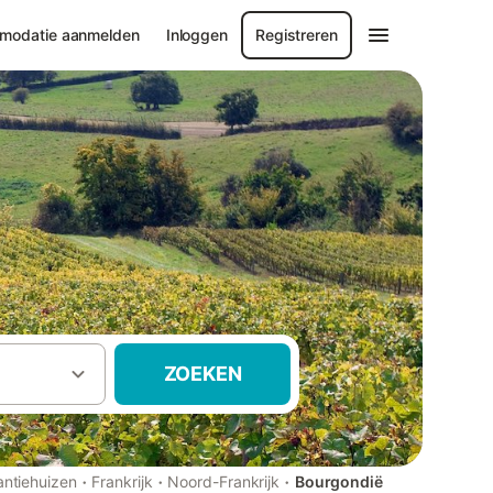
modatie aanmelden
Inloggen
Registreren
ZOEKEN
·
·
·
ntiehuizen
Frankrijk
Noord-Frankrijk
Bourgondië