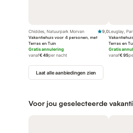
Chiddes, Natuurpark Morvan
9,0
Leuglay, Par
Vakantiehuis voor 4 personen, met
Vakantiehui
Terras en Tuin
Terras en Tu
Gratis annulering
Gratis annu
vanaf
€ 49
per nacht
vanaf
€ 95
pe
Laat alle aanbiedingen zien
Voor jou geselecteerde vakant