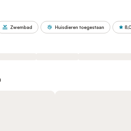
Zwembad
Huisdieren toegestaan
8,
n