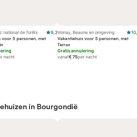
c national de forêts
9,3
Volnay, Beaune en omgeving
10
s voor 5 personen, met
Vakantiehuis voor 5 personen, met
in
Terras
lering
Gratis annulering
r nacht
vanaf
€ 75
per nacht
iehuizen in Bourgondië