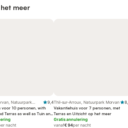
 het meer
van, Natuurpark
9,4
Thil-sur-Arroux, Natuurpark Morvan
8
s voor 10 personen, with
Vakantiehuis voor 7 personen, met
d Terras as well as Tuin and
Terras en Uitzicht op het meer
lering
Gratis annulering
per nacht
vanaf
€ 94
per nacht