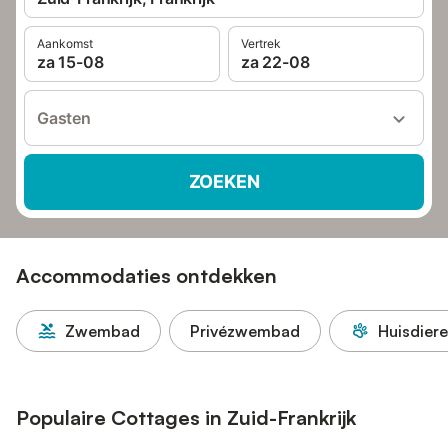
Aankomst
Vertrek
za 15-08
za 22-08
Gasten
ZOEKEN
Accommodaties ontdekken
Zwembad
Privézwembad
Huisdier
Populaire Cottages in Zuid-Frankrijk