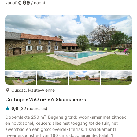
€ 69
vanaf
/
nacht
ideaal tweede thuis is. In het nabijgelegen Hautefort vindt u een
handige supermarkt, diverse restaurants en bars, een bakkerij
en een kleine wekelijkse markt. De Dordogne staat bekend om
zijn keuken, kastelen en prehistorisch...
meer...
Cussac, Haute-Vienne
Cottage • 250 m² • 6 Slaapkamers
9,6
(
32
recensies
)
Oppervlakte 250 m². Begane grond: woonkamer met zithoek
en houtkachel, keuken; alles met toegang tot de tuin, het
zwembad en een groot overdekt terras. 1 slaapkamer (1
tweepersoonsbed van 160 cm), doucheruimte, toilet, 1