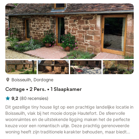
plaque cuisson à induction, four, lave-vaisselle). Séjour et
terrasse avec vue sur la montagne, salon (cheminée insert, TV,
box in...
meer...
Boisseuilh, Dordogne
Cottage • 2 Pers. • 1 Slaapkamer
9,2
(
80
recensies
)
Dit gezellige tiny house ligt op een prachtige landelijke locatie in
Boisseuilh, vlak bij het mooie dorpje Hautefort. De sfeervolle
woonruimtes en de uitstekende ligging maken het de perfecte
keuze voor een romantisch uitje. Deze prachtig gerenoveerde
woning heeft zijn traditionele karakter behouden, maar biedt
tegelijkertijd tal van moderne gemakken, waardoor het een