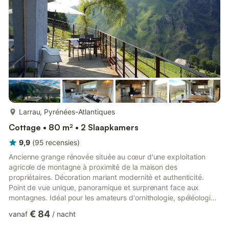
meer...
Larrau, Pyrénées-Atlantiques
Cottage • 80 m² • 2 Slaapkamers
9,9
(
95
recensies
)
Ancienne grange rénovée située au cœur d'une exploitation
agricole de montagne à proximité de la maison des
propriétaires. Décoration mariant modernité et authenticité.
Point de vue unique, panoramique et surprenant face aux
montagnes. Idéal pour les amateurs d'ornithologie, spéléologie
ou randonnées en montagne : Pic d'Orhy, passerelle
€ 84
vanaf
/
nacht
d'Holtzarte, forêt d'Iraty et des Arbailles, grotte de la Verna.
Rez-de-chaussée : Cuisine équipée (réfrigérateur, micro-ondes,