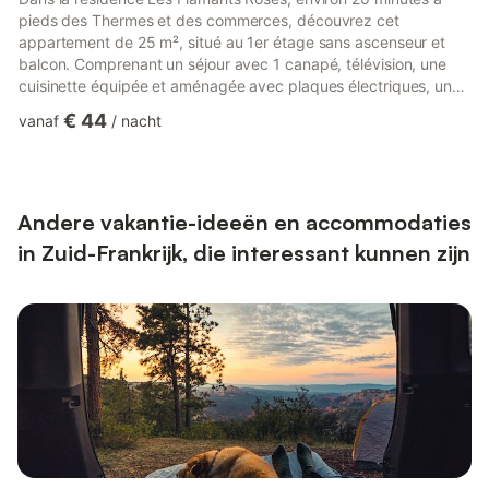
pieds des Thermes et des commerces, découvrez cet
appartement de 25 m², situé au 1er étage sans ascenseur et
balcon. Comprenant un séjour avec 1 canapé, télévision, une
cuisinette équipée et aménagée avec plaques électriques, un
micro-ondes grill, un frigo-congèlateur. La salle d'eau est avec,
€ 44
vanaf
/
nacht
douche, lave-linge et toilettes. Orientation Ouest. Garage n°25
pour petit véhicule. Climatisé. Classé ⭐⭐ étoiles Nos amis les
bêtes sont admises avec un supplément de 35 euros. La
consommation EDF/GDF sur relevé, en option possibilité de
loca...
Andere vakantie-ideeën en accommodaties
in Zuid-Frankrijk, die interessant kunnen zijn