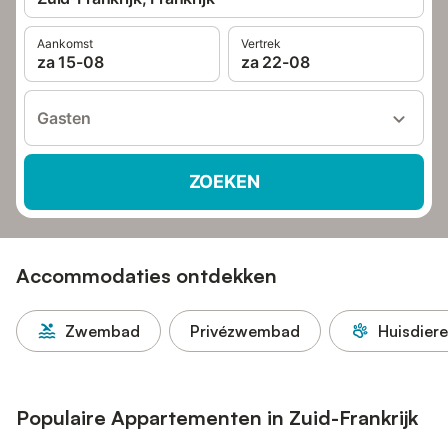
Aankomst
Vertrek
za 15-08
za 22-08
Gasten
ZOEKEN
Accommodaties ontdekken
Zwembad
Privézwembad
Huisdier
Populaire Appartementen in Zuid-Frankrijk