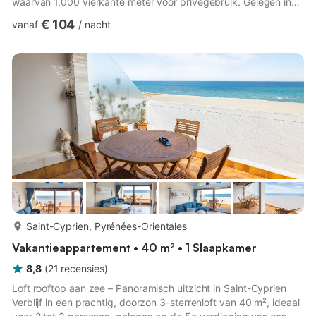
waarvan 1.000 vierkante meter voor privégebruik. Gelegen in
een prachtige groene vallei, 5 km buiten Retournac, is dit huis
€ 104
vanaf
/
nacht
ingebed in het prachtige natuurlijke landschap van de
Auvergne. Activiteiten in de buurt: Het vulkanische landschap
van de Auvergne staat bekend om zijn prachtige wandelpaden
(GR 41, Jakobspfad). Wandel- en fietskaarten zijn ter plaatse...
meer...
Saint-Cyprien, Pyrénées-Orientales
Vakantieappartement • 40 m² • 1 Slaapkamer
8,8
(
21
recensies
)
Loft rooftop aan zee – Panoramisch uitzicht in Saint-Cyprien
Verblijf in een prachtig, doorzon 3-sterrenloft van 40 m², ideaal