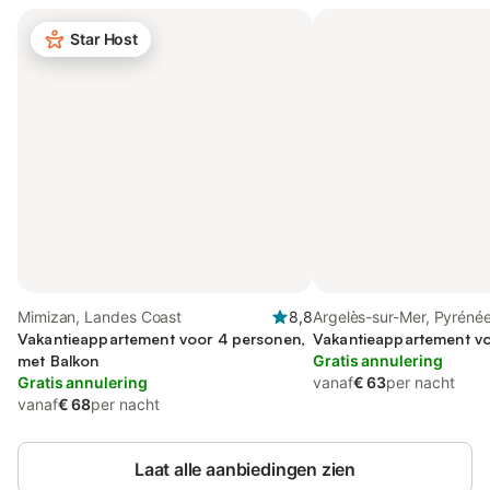
Star Host
Mimizan, Landes Coast
8,8
Argelès-sur-Mer, Pyréné
Vakantieappartement voor 4 personen,
Orientales
Vakantieappartement v
met Balkon
Gratis annulering
Gratis annulering
vanaf
€ 63
per nacht
vanaf
€ 68
per nacht
Laat alle aanbiedingen zien