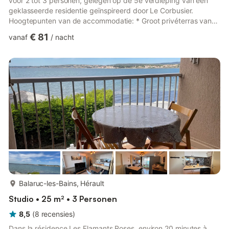
voor 2 tot 3 personen, gelegen op de 5e verdieping van een
geklasseerde residentie geïnspireerd door Le Corbusier.
Hoogtepunten van de accommodatie: * Groot privéterras van
25 m² aan zee en 80 m² gemeenschappelijk terras aan de
€ 81
vanaf
/
nacht
bergzijde * Uitzonderlijk uitzicht op de Canigou, het meer en de
golfbaan * Zeer licht appartement met oost-west oriëntatie *
Directe toegang tot het fijne zandstrand * Beveiligde
privéparkeerplaats bij de lift Comfort: * Slaapkamer met 160
c...
meer...
Balaruc-les-Bains, Hérault
Studio • 25 m² • 3 Personen
8,5
(
8
recensies
)
Dans la résidence Les Flamants Roses, environ 20 minutes à