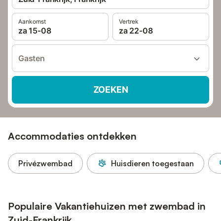
Aankomst
Vertrek
za 15-08
za 22-08
Gasten
ZOEKEN
Accommodaties ontdekken
Privézwembad
Huisdieren toegestaan
Populaire Vakantiehuizen met zwembad in
Zuid-Frankrijk