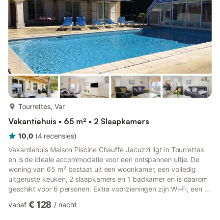
meer...
Tourrettes, Var
Vakantiehuis • 65 m² • 2 Slaapkamers
10,0
(
4
recensies
)
Vakantiehuis Maison Piscine Chauffe Jacuzzi ligt in Tourrettes
en is de ideale accommodatie voor een ontspannen uitje. De
woning van 65 m² bestaat uit een woonkamer, een volledig
uitgeruste keuken, 2 slaapkamers en 1 badkamer en is daarom
geschikt voor 6 personen. Extra voorzieningen zijn Wi-Fi, een tv
en een wasmachine. Daarnaast zijn een privésauna, een
€ 128
vanaf
/
nacht
tafeltennistafel, een eigen fitnessruimte en fitnessapparatuur
beschikbaar voor gebruik. Een spa is ook beschikbaar op