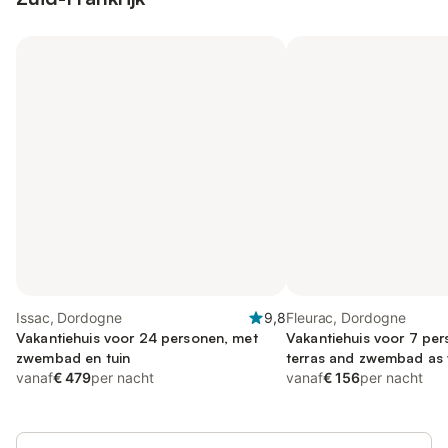
Issac, Dordogne
9,8
Fleurac, Dordogne
Vakantiehuis voor 24 personen, met
Vakantiehuis voor 7 per
zwembad en tuin
terras and zwembad as w
vanaf
€ 479
per nacht
vanaf
€ 156
per nacht