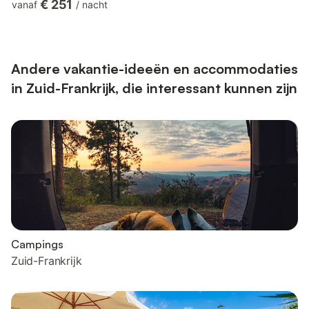
€ 251
vanaf
/
nacht
blijven jullie eenvoudig verbonden en is er een aparte werkplek
aanwezig. Er is geen wasmachine of droger in het huis. In het
nabijgelegen dorp is echter een wasserette beschikbaar voor al
jullie wasbehoeften. Roken is in deze woning niet toeges...
Andere vakantie-ideeën en accommodaties
in Zuid-Frankrijk, die interessant kunnen zijn
Campings
Zuid-Frankrijk