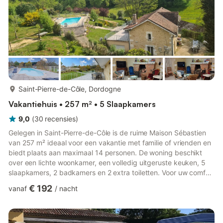
meer...
Saint-Pierre-de-Côle, Dordogne
Vakantiehuis • 257 m² • 5 Slaapkamers
9,0
(
30
recensies
)
Gelegen in Saint-Pierre-de-Côle is de ruime Maison Sébastien
van 257 m² ideaal voor een vakantie met familie of vrienden en
biedt plaats aan maximaal 14 personen. De woning beschikt
over een lichte woonkamer, een volledig uitgeruste keuken, 5
slaapkamers, 2 badkamers en 2 extra toiletten. Voor uw comfort
is er Wi-Fi, een werkplek voor telewerken, televisie,
€ 192
vanaf
/
nacht
airconditioning, een wasmachine en een vaatwasser. Ook een
tafeltennistafel, een babybedje en een kinderstoel staan tot uw
beschikking. Buiten geniet u van een groot privéterrein met
omheind zwembad (geopend van mei tot oktober, gesloten...