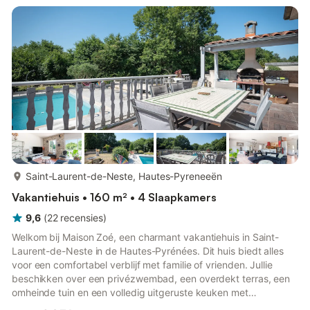
voorafgaand verzoek. Een babybedje en een kinderstoel zijn
ook beschikbaar. Het vakantiehuis beschikt over een privé bui...
meer...
Saint-Laurent-de-Neste, Hautes-Pyreneeën
Vakantiehuis • 160 m² • 4 Slaapkamers
9,6
(
22
recensies
)
Welkom bij Maison Zoé, een charmant vakantiehuis in Saint-
Laurent-de-Neste in de Hautes-Pyrénées. Dit huis biedt alles
voor een comfortabel verblijf met familie of vrienden. Jullie
beschikken over een privézwembad, een overdekt terras, een
omheinde tuin en een volledig uitgeruste keuken met
vaatwasser, magnetron en koffiezetapparaat. Dankzij de wifi