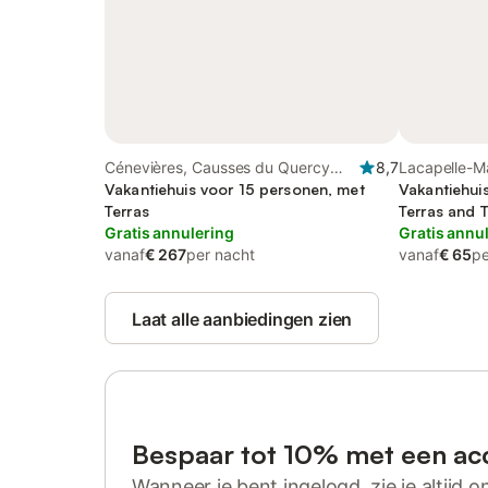
Cénevières, Causses du Quercy
8,7
Lacapelle-Ma
Regional Nature Park
Vakantiehuis voor 15 personen, met
Vakantiehui
Terras
Terras and T
Gratis annulering
Kinderzwe
Gratis annu
vanaf
€ 267
per nacht
vanaf
€ 65
pe
Laat alle aanbiedingen zien
Bespaar tot 10% met een ac
Wanneer je bent ingelogd, zie je altijd on