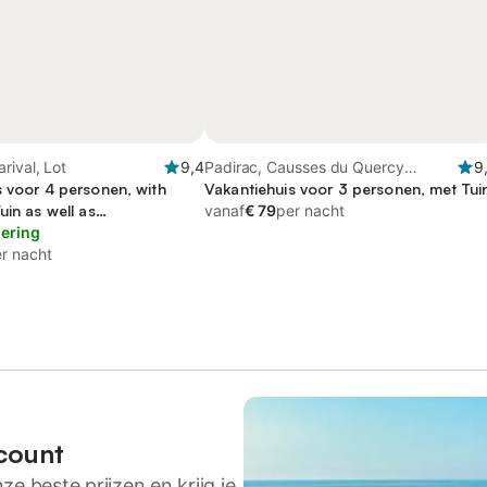
rival, Lot
9,4
Padirac, Causses du Quercy
9
s voor 4 personen, with
Regional Nature Park
Vakantiehuis voor 3 personen, met Tui
uin as well as
vanaf
€ 79
per nacht
mbad
lering
r nacht
count
ze beste prijzen en krijg je