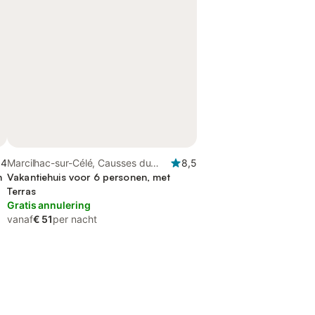
,4
Marcilhac-sur-Célé, Causses du
8,5
n
Quercy Regional Nature Park
Vakantiehuis voor 6 personen, met
Terras
Gratis annulering
vanaf
€ 51
per nacht