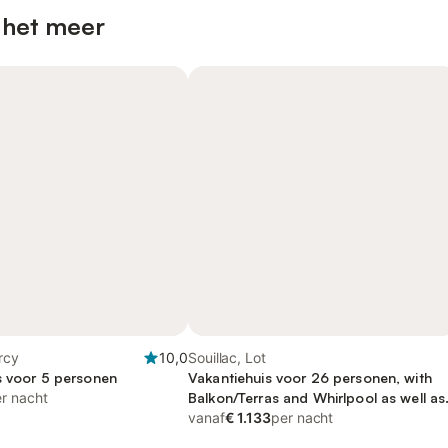
 het meer
rcy
10,0
Souillac, Lot
s voor 5 personen
Vakantiehuis voor 26 personen, with
r nacht
Balkon/Terras and Whirlpool as well as
Terras and Zwembad
vanaf
€ 1.133
per nacht