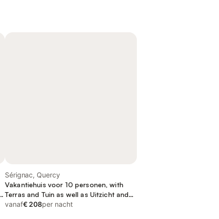
Sérignac, Quercy
Vakantiehuis voor 10 personen, with
Terras and Tuin as well as Uitzicht and
Uitzicht op het meer
vanaf
€ 208
per nacht