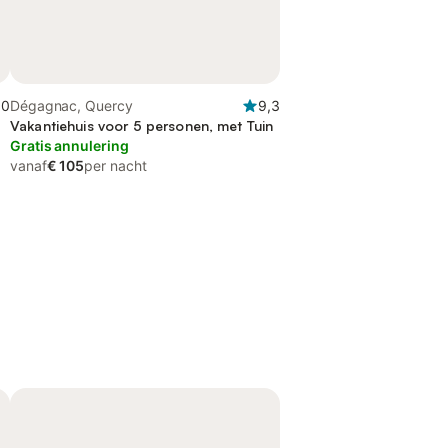
,0
Dégagnac, Quercy
9,3
Vakantiehuis voor 5 personen, met Tuin
Gratis annulering
vanaf
€ 105
per nacht