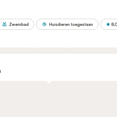
Zwembad
Huisdieren toegestaan
8,
n