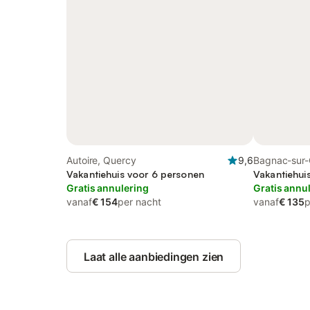
Autoire, Quercy
9,6
Bagnac-sur-
Vakantiehuis voor 6 personen
Vakantiehui
Gratis annulering
Gratis annu
vanaf
€ 154
per nacht
vanaf
€ 135
p
Laat alle aanbiedingen zien