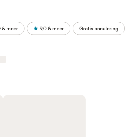
0
& meer
9,0
& meer
Gratis annulering