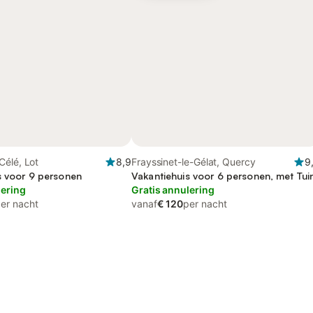
Célé, Lot
8,9
Frayssinet-le-Gélat, Quercy
9
s voor 9 personen
Vakantiehuis voor 6 personen, met Tui
lering
Gratis annulering
er nacht
vanaf
€ 120
per nacht