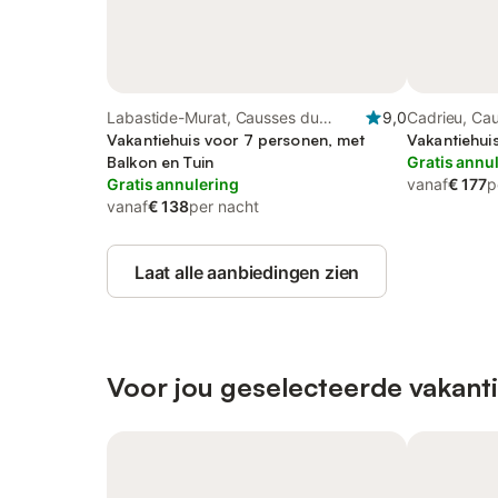
Labastide-Murat, Causses du
9,0
Cadrieu, Ca
Quercy Regional Nature Park
Vakantiehuis voor 7 personen, met
Regional Na
Vakantiehui
Balkon en Tuin
Gratis annu
Gratis annulering
vanaf
€ 177
p
vanaf
€ 138
per nacht
Laat alle aanbiedingen zien
Voor jou geselecteerde vakanti