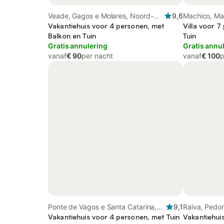
Veade, Gagos e Molares, Noord-
9,6
Machico, Ma
Portugal
Vakantiehuis voor 4 personen, met
Villa voor 
Balkon en Tuin
Tuin
Gratis annulering
Gratis annu
vanaf
€ 90
per nacht
vanaf
€ 100
p
Ponte de Vagos e Santa Catarina,
9,1
Raiva, Pedor
Centro (Portugal)
Vakantiehuis voor 4 personen, met Tuin
Portugal
Vakantiehui