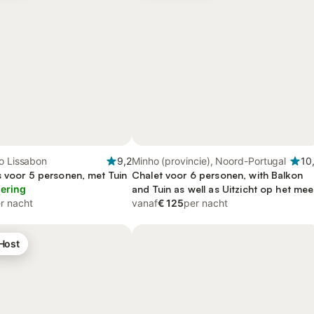
o Lissabon
9,2
Minho (provincie), Noord-Portugal
10
s voor 5 personen, met Tuin
Chalet voor 6 personen, with Balkon
lering
and Tuin as well as Uitzicht op het mee
r nacht
vanaf
€ 125
per nacht
 Host