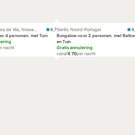
ra da Vila, Nossa
8,7
Gerês, Noord-Portugal
9
ispo e Silveiras, Zuid-
or 4 personen, met Tuin
Bungalow voor 2 personen, met Balko
lering
en Tuin
r nacht
Gratis annulering
vanaf
€ 70
per nacht