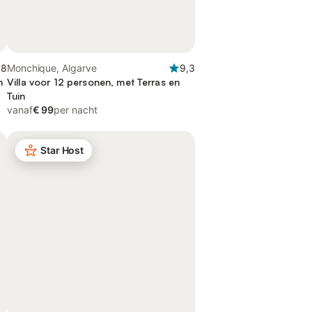
,8
Monchique, Algarve
9,3
n
Villa voor 12 personen, met Terras en
Tuin
vanaf
€ 99
per nacht
Star Host