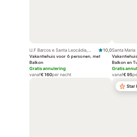
U.F Barcos e Santa Leocádia,
10,0
Santa Maria 
Centro (Portugal)
Vakantiehuis voor 6 personen, met
Portugal
Vakantiehui
Balkon
Balkon en T
Gratis annulering
Gratis annu
vanaf
€ 160
per nacht
vanaf
€ 95
pe
Star