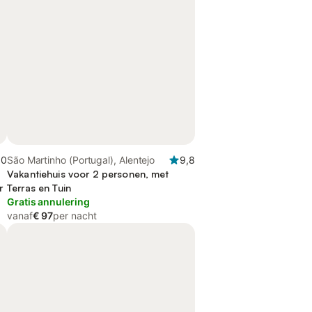
,0
São Martinho (Portugal), Alentejo
9,8
Vakantiehuis voor 2 personen, met
r
Terras en Tuin
Gratis annulering
vanaf
€ 97
per nacht