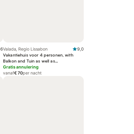
,6
Valada, Regio Lissabon
9,0
Vakantiehuis voor 4 personen, with
Balkon and Tuin as well as
Kinderzwembad
Gratis annulering
vanaf
€ 70
per nacht