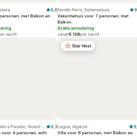
deira
8,6
Fernão Ferro, Estremadura
9
7 personen, met Balkon en
Vakantiehuis voor 7 personen, met
Balkon
lering
Gratis annulering
er nacht
vanaf
€ 108
per nacht
Star Host
ido e Paraíso, Noord-
9,3
Lagoa, Algarve
9
s voor 4 personen, with
Villa voor 8 personen, met Balkon en