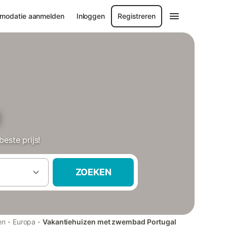
modatie aanmelden
Inloggen
Registreren
l
este prijs!
ZOEKEN
·
·
en
Europa
Vakantiehuizen met zwembad Portugal