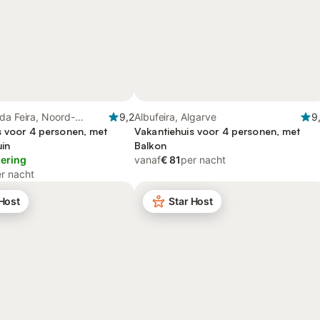
da Feira, Noord-
9,2
Albufeira, Algarve
9
s voor 4 personen, met
Vakantiehuis voor 4 personen, met
uin
Balkon
lering
vanaf
€ 81
per nacht
r nacht
 Host
Star Host