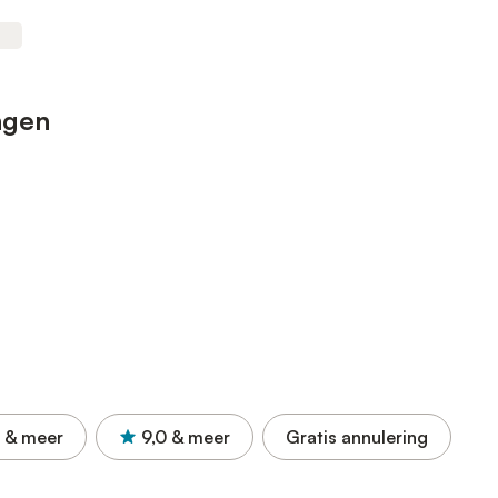
ngen
& meer
9,0
& meer
Gratis annulering