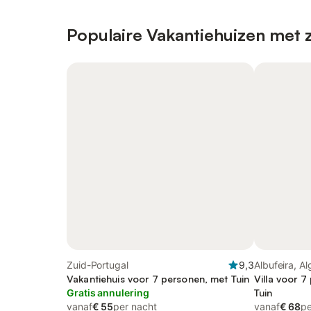
Populaire Vakantiehuizen met 
Zuid-Portugal
9,3
Albufeira, A
Vakantiehuis voor 7 personen, met Tuin
Villa voor 
Gratis annulering
Tuin
vanaf
€ 55
per nacht
vanaf
€ 68
pe