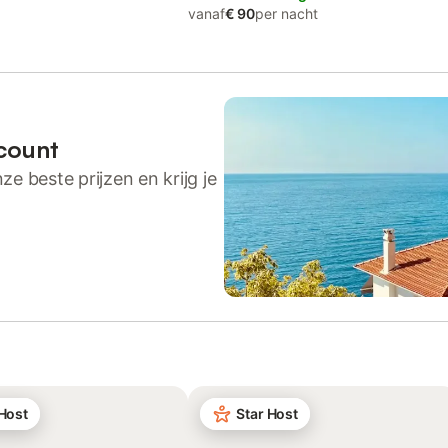
vanaf
€ 90
per nacht
count
ze beste prijzen en krijg je
 Host
Star Host