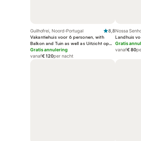
Guilhofrei, Noord-Portugal
8,8
Nossa Senho
Vakantiehuis voor 6 personen, with
Senhora do B
Landhuis vo
Balkon and Tuin as well as Uitzicht op
Portugal
Gratis annu
het meer
Gratis annulering
vanaf
€ 80
pe
vanaf
€ 120
per nacht