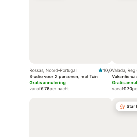
Rossas, Noord-Portugal
10,0
Valada, Regi
Studio voor 2 personen, met Tuin
Vakantiehui
Gratis annulering
Gratis annu
vanaf
€ 76
per nacht
vanaf
€ 70
pe
Star