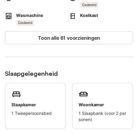
nodig is.
Gedeeld
Wasmachine
Koelkast
Zoeken jullie een rustige plek waar de romantiek van het
platteland en comfort samenkomen? Dan is dit de juiste keuze
Gedeeld
voor jullie.
Toon alle 61 voorzieningen
Slaapgelegenheid
Slaapkamer
Woonkamer
1
Tweepersoonsbed
1
Slaapbank (voor 2 per
sonen)