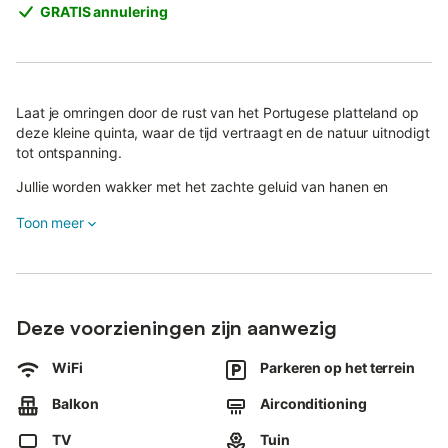
GRATIS annulering
Laat je omringen door de rust van het Portugese platteland op
deze kleine quinta, waar de tijd vertraagt en de natuur uitnodigt
tot ontspanning.
Jullie worden wakker met het zachte geluid van hanen en
vogels in de tuin, tussen de geur van verse aarde en het groen
Toon meer
dat zich rondom uitstrekt – een ideale plek voor een uitje met
z’n tweeën of een moment van bezinning.
Het historische centrum van Tavira ligt op ongeveer 45 minuten
lopen of is snel bereikbaar met de auto voor wie wil ontdekken.
Deze voorzieningen zijn aanwezig
De ruimte is zo ingericht dat jullie je meteen thuis voelen:
comfortabel, gastvrij en volledig zelfstandig, zodat jullie het
WiFi
Parkeren op het terrein
verblijf in jullie eigen tempo kunnen beleven, zonder haast.
Balkon
Airconditioning
Hoewel wij niet fysiek aanwezig zijn, zijn wij altijd dichtbij via het
TV
Tuin
boekingsplatform en staan we klaar om te helpen wanneer dat