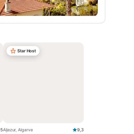
Star Host
,5
Aljezur, Algarve
9,3