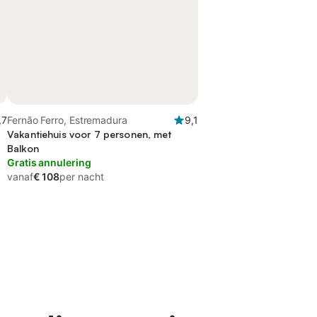
,7
Fernão Ferro, Estremadura
9,1
Vakantiehuis voor 7 personen, met
Balkon
Gratis annulering
vanaf
€ 108
per nacht