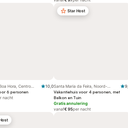
Star Host
Boa Hora, Centro
10,0
Santa Maria da Feira, Noord-
9
oor 6 personen
Portugal
Vakantiehuis voor 4 personen, met
r nacht
Balkon en Tuin
Gratis annulering
vanaf
€ 95
per nacht
 Host