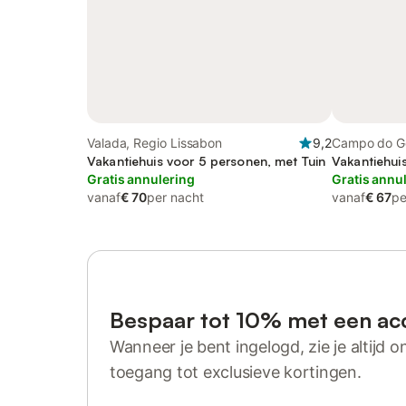
Valada, Regio Lissabon
9,2
Campo do Ge
Vakantiehuis voor 5 personen, met Tuin
Vakantiehui
Gratis annulering
Gratis annu
vanaf
€ 70
per nacht
vanaf
€ 67
pe
Bespaar tot 10% met een ac
Wanneer je bent ingelogd, zie je altijd on
toegang tot exclusieve kortingen.
Log in of registreer