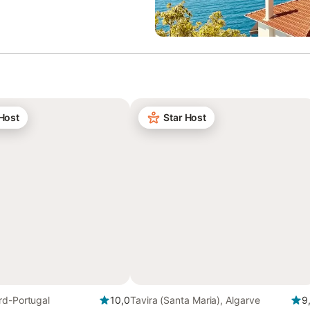
 Host
Star Host
rd-Portugal
10,0
Tavira (Santa Maria), Algarve
9