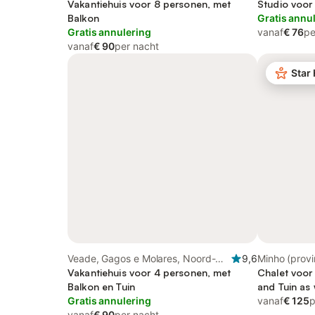
Vakantiehuis voor 8 personen, met
Studio voor
Balkon
Gratis annu
Gratis annulering
vanaf
€ 76
pe
vanaf
€ 90
per nacht
Star
Veade, Gagos e Molares, Noord-
9,6
Minho (provi
Portugal
Vakantiehuis voor 4 personen, met
Chalet voor
Balkon en Tuin
and Tuin as 
Gratis annulering
vanaf
€ 125
p
vanaf
€ 90
per nacht