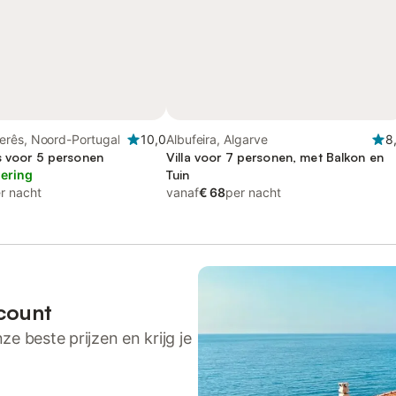
rês, Noord-Portugal
10,0
Albufeira, Algarve
8
s voor 5 personen
Villa voor 7 personen, met Balkon en
lering
Tuin
r nacht
vanaf
€ 68
per nacht
count
ze beste prijzen en krijg je