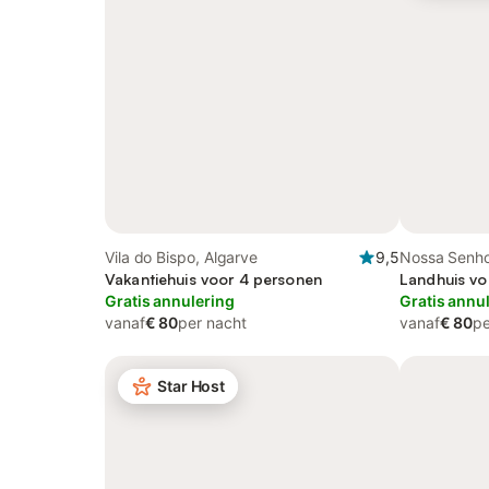
Vila do Bispo, Algarve
9,5
Nossa Senho
Vakantiehuis voor 4 personen
Senhora do B
Landhuis vo
Gratis annulering
Portugal
Gratis annu
vanaf
€ 80
per nacht
vanaf
€ 80
pe
Star Host