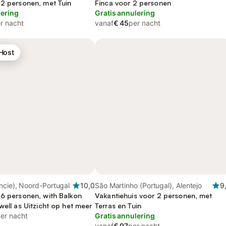
 2 personen, met Tuin
Finca voor 2 personen
lering
Gratis annulering
r nacht
vanaf
€ 45
per nacht
 Host
ncie), Noord-Portugal
10,0
São Martinho (Portugal), Alentejo
9
 6 personen, with Balkon
Vakantiehuis voor 2 personen, met
well as Uitzicht op het meer
Terras en Tuin
er nacht
Gratis annulering
vanaf
€ 97
per nacht