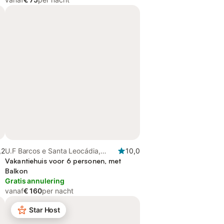
,2
U.F Barcos e Santa Leocádia,
10,0
Centro (Portugal)
Vakantiehuis voor 6 personen, met
Balkon
Gratis annulering
vanaf
€ 160
per nacht
Star Host