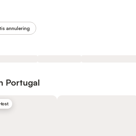
tis annulering
n Portugal
 Host