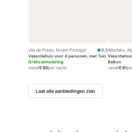
Vila de Prado, Noord-Portugal
9,5
Albufeira, A
Vakantiehuis voor 4 personen, met Tuin
Vakantiehui
Gratis annulering
Balkon
vanaf
€ 80
per nacht
vanaf
€ 81
pe
Laat alle aanbiedingen zien