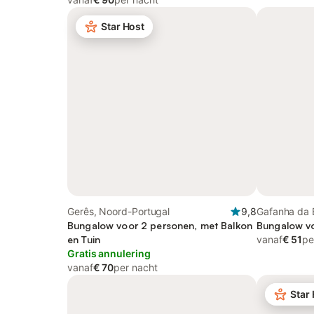
Star Host
Gerês, Noord-Portugal
9,8
Gafanha da 
Bungalow voor 2 personen, met Balkon
(Portugal)
Bungalow v
en Tuin
vanaf
€ 51
pe
Gratis annulering
vanaf
€ 70
per nacht
Star