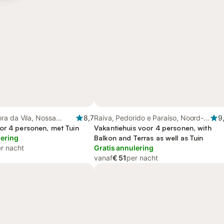
ra da Vila, Nossa
8,7
Raiva, Pedorido e Paraíso, Noord-
9
ispo e Silveiras, Zuid-
or 4 personen, met Tuin
Portugal
Vakantiehuis voor 4 personen, with
lering
Balkon and Terras as well as Tuin
r nacht
Gratis annulering
vanaf
€ 51
per nacht