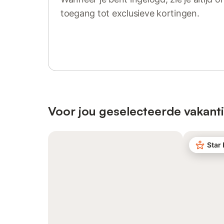
toegang tot exclusieve kortingen.
Log in of registreer
Voor jou geselecteerde vakanti
Star