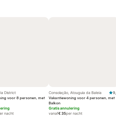
ia District
Consolação, Atouguia da Baleia
9
ing voor 8 personen, met
Vakantiewoning voor 4 personen, met
Balkon
lering
Gratis annulering
er nacht
vanaf
€ 35
per nacht