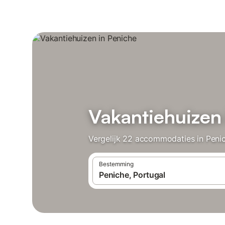
Vakantiehuizen
Vergelijk 22 accommodaties in Penic
Bestemming