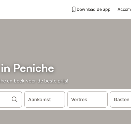
Download de app
Accom
 in Peniche
he en boek voor de beste prijs!
Aankomst
Vertrek
Gasten