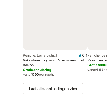
Peniche, Leiria District
6,4
Peniche, Leir
Vakantiewoning voor 6 personen, met
Vakantiewon
Balkon
Gratis annu
Gratis annulering
vanaf
€ 53
pe
vanaf
€ 90
per nacht
Laat alle aanbiedingen zien