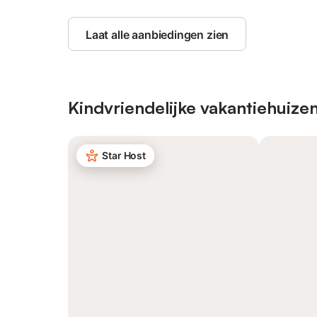
Laat alle aanbiedingen zien
Kindvriendelijke vakantiehuize
Star Host