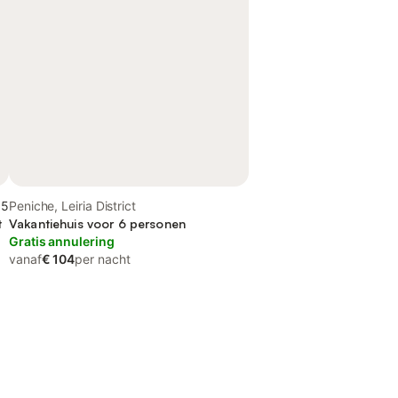
,5
Peniche, Leiria District
t
Vakantiehuis voor 6 personen
Gratis annulering
vanaf
€ 104
per nacht