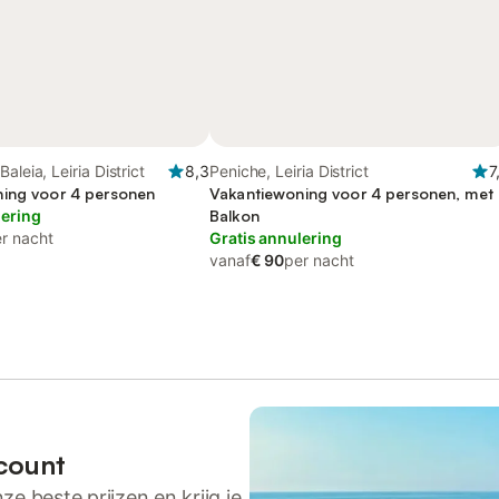
aleia, Leiria District
8,3
Peniche, Leiria District
7
ing voor 4 personen
Vakantiewoning voor 4 personen, met
lering
Balkon
r nacht
Gratis annulering
vanaf
€ 90
per nacht
count
ze beste prijzen en krijg je