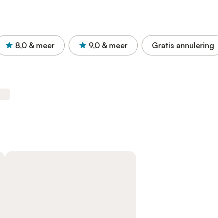
8,0
& meer
9,0
& meer
Gratis annulering